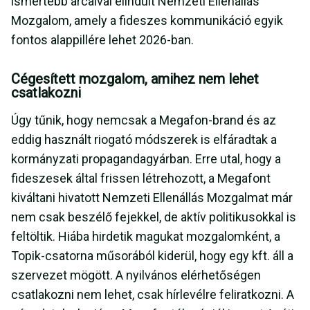
ismertebb arcaival elindult Nemzeti Ellenállás
Mozgalom, amely a fideszes kommunikáció egyik
fontos alappillére lehet 2026-ban.
Cégesített mozgalom, amihez nem lehet
csatlakozni
Úgy tűnik, hogy nemcsak a Megafon-brand és az
eddig használt riogató módszerek is elfáradtak a
kormányzati propagandagyárban. Erre utal, hogy a
fideszesek által frissen létrehozott, a Megafont
kiváltani hivatott Nemzeti Ellenállás Mozgalmat már
nem csak beszélő fejekkel, de aktív politikusokkal is
feltöltik. Hiába hirdetik magukat mozgalomként, a
Topik-csatorna műsorából kiderül, hogy egy kft. áll a
szervezet mögött. A nyilvános elérhetőségen
csatlakozni nem lehet, csak hírlevélre feliratkozni. A