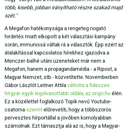
több, kisebb, jobban irányítható részre szakad majd
szét."
A Megafon hatékonysága a rengeteg riogató
hirdetés miatt elkopott a két választási kampány
során, immunissá váltak rá a választók. Épp ezért az
átalakítással kapcsolatos hírekhez igazodva a
Menczer-balhé utáni üzeneteket már nem a
Megafon, hanem a propagandamédia - a Ripost, a
Magyar Nemzet, stb.- közvetítette. Novemberben
Gábor Lászlót Leitner Attila
váltotta a fideszes
hírgyár egyik legolvasottabb oldala, az origo.hu
élén.
Ez a közélettel foglalkozó Topik nevű Youtube-
csatorna
szerint
előrevetíti, hogy a többszörös
pervesztes hírportállal a jövőben komolyabban
számolnak. Ezt támasztja alá az is, hogy a Magyar-