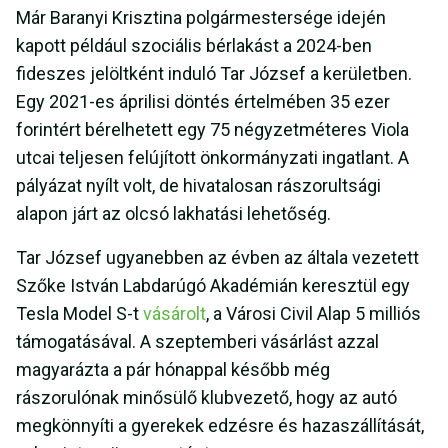
Már Baranyi Krisztina polgármestersége idején
kapott például szociális bérlakást a 2024-ben
fideszes jelöltként induló Tar József a kerületben.
Egy 2021-es áprilisi döntés értelmében 35 ezer
forintért bérelhetett egy 75 négyzetméteres Viola
utcai teljesen felújított önkormányzati ingatlant. A
pályázat nyílt volt, de hivatalosan rászorultsági
alapon járt az olcsó lakhatási lehetőség.
Tar József ugyanebben az évben az általa vezetett
Szőke István Labdarúgó Akadémián keresztül egy
Tesla Model S-t
vásárolt
, a Városi Civil Alap 5 milliós
támogatásával. A szeptemberi vásárlást azzal
magyarázta a pár hónappal később még
rászorulónak minősülő klubvezető, hogy az autó
megkönnyíti a gyerekek edzésre és hazaszállítását,