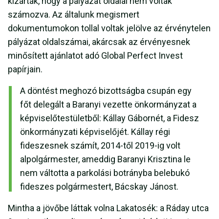
kizárták, hogy a pályázat oldalai nem voltak
számozva. Az általunk megismert
dokumentumokon tollal voltak jelölve az érvénytelen
pályázat oldalszámai, akárcsak az érvényesnek
minősített ajánlatot adó Global Perfect Invest
papírjain.
A döntést meghozó bizottságba csupán egy
főt delegált a Baranyi vezette önkormányzat a
képviselőtestületből: Kállay Gábornét, a Fidesz
önkormányzati képviselőjét. Kállay régi
fideszesnek számít, 2014-től 2019-ig volt
alpolgármester, ameddig Baranyi Krisztina le
nem váltotta a parkolási botrányba belebukó
fideszes polgármestert, Bácskay Jánost.
Mintha a jövőbe láttak volna Lakatosék: a Ráday utca