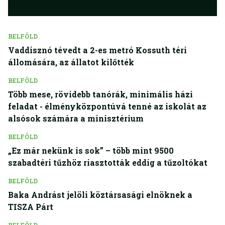
BELFÖLD
Vaddisznó tévedt a 2-es metró Kossuth téri
állomására, az állatot kilőtték
BELFÖLD
Több mese, rövidebb tanórák, minimális házi
feladat - élményközpontúvá tenné az iskolát az
alsósok számára a minisztérium
BELFÖLD
„Ez már nekünk is sok” – több mint 9500
szabadtéri tűzhöz riasztották eddig a tűzoltókat
BELFÖLD
Baka Andrást jelöli köztársasági elnöknek a
TISZA Párt