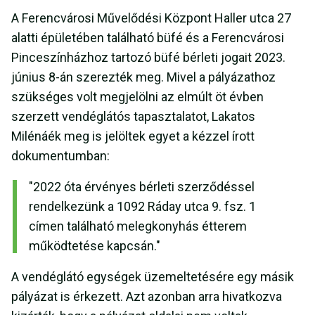
A Ferencvárosi Művelődési Központ Haller utca 27
alatti épületében található büfé és a Ferencvárosi
Pinceszínházhoz tartozó büfé bérleti jogait 2023.
június 8-án szerezték meg. Mivel a pályázathoz
szükséges volt megjelölni az elmúlt öt évben
szerzett vendéglátós tapasztalatot, Lakatos
Milénáék meg is jelöltek egyet a kézzel írott
dokumentumban:
"2022 óta érvényes bérleti szerződéssel
rendelkezünk a 1092 Ráday utca 9. fsz. 1
címen található melegkonyhás étterem
működtetése kapcsán."
A vendéglátó egységek üzemeltetésére egy másik
pályázat is érkezett. Azt azonban arra hivatkozva