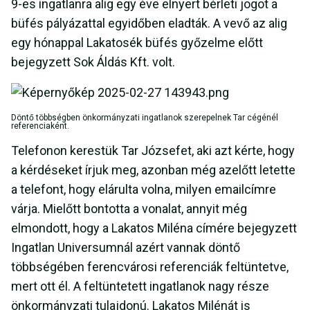
9-es ingatlanra alig egy éve elnyert bérleti jogot a
büfés pályázattal egyidőben eladták. A vevő az alig
egy hónappal Lakatosék büfés győzelme előtt
bejegyzett Sok Áldás Kft. volt.
Döntő többségben önkormányzati ingatlanok szerepelnek Tar cégénél
referenciaként.
Telefonon kerestük Tar Józsefet, aki azt kérte, hogy
a kérdéseket írjuk meg, azonban még azelőtt letette
a telefont, hogy elárulta volna, milyen emailcímre
várja. Mielőtt bontotta a vonalat, annyit még
elmondott, hogy a Lakatos Miléna címére bejegyzett
Ingatlan Universumnál azért vannak döntő
többségében ferencvárosi referenciák feltüntetve,
mert ott él. A feltüntetett ingatlanok nagy része
önkormányzati tulajdonú. Lakatos Milénát is