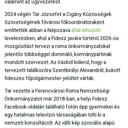
valamint az ügyvezetést.
2024 végén Tar Józsefet a Cigány Közösségek
Szövetségének fővárosi főkoordinátoraként
említették abban a Népszava
által lehozott
levelezésben, ahol a Fidesz javára történő 2026-os
mozgósítást tervezi a roma önkormányzatokat
jelentős többséggel domináló, kormánypártinak
mondott szervezet. Az írásból kiderül, hogy a
tervezett találkozóra Szentkirályi Alexandrát, bukott
fideszes főpolgármester-jelöltet várták.
Tar vezette a Ferencvárosi Roma Nemzetiségi
Önkormányzatot már 2018-ban, a helyi Fidesz
Facebook-oldalán található fotón épp gyermekei és
egy hatalmas televízió társaságában tölti ki a
nemzeti konzultációt. Az idilli kép szociális alapú