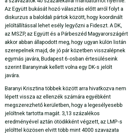
a szavazatok 40 százalékával mandátumot nyernie.
Az Együtt bukását hozó választás előtt arról folyt a
diskurzus a baloldali pártok között, hogy koordinált
jelöltállítással lehet esély legyőzni a Fideszt. A DK,
az MSZP, az Együtt és a Párbeszéd Magyarországért
akkor abban állapodott meg, hogy ugyan külön listán
szerepelnek majd, de jó pár közetben visszalépnek
egymás javára, Budapest 6-osban értesüléseink
szerint Baranyinak kellett volna egy DK-s jelölt
javára.
Baranyi Krisztina többek között arra hivatkozva nem
lépett vissza az ellenzék számára egyébként
megszerezhető kerületben, hogy a legesélyesebb
jelöltnek tartotta magát. 3,13 százalékos
eredményével aztán ötödikként végzett, az LMP-s
jelölttel közösen elvitt több mint 4000 szavazata