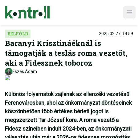
Ope
BELFÖLD
2025.02.27. 14:59
Baranyi Krisztináéknál is
támogatják a teslás roma vezetőt,
aki a Fidesznek toboroz
Eszes Ádám
Különös folyamatok zajlanak az ellenzéki vezetésű
Ferencvárosban, ahol az önkormányzat döntéseinek
köszönhetően több értékes bérleti jogot is
megszerzett Tar József köre. A roma vezető a
Fidesz színeiben indult 2024-ben, az önkormányzati
választás után már a 2026-os fideszes mozgósítás