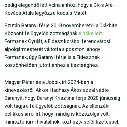
pedig elegendő lett volna ahhoz, hogy a DK-s Ara-
Kovács Attila legyőzze Kocsis Mátét.
Ezután Baranyi férje 2018 novemberétől a Diákhitel
Központ felügyelőbizottságának
elnöke lett
.
Formanek Gyulát, a Fidesz korábbi ferencvárosi
alpolgármesterét váltotta a poszton: ahogy
Formanek, úgy Baranyi férje is a Fidesznek
köszönhetően jutott ehhez a tisztséghez.
Magyar Péter és a Jobbik írt 2024-ben a
kinevezésről. Akkor Hadházy Ákos azzal védte
Baranyit, hogy Baranyi Krisztina férje 2020 júniusáig
volt tagja a felügyelőbizottságnak. Az ellenzéki
politikus arról írt, hogy mindig is közszolga volt,
minisztériumi hivatalnok, köztisztviselői fizetéssel,