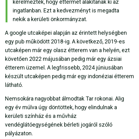
kérelmezték, hogy éttermet alakítanak ki az
ingatlanban. Ezt a kedvezményt is megadta
nekik a kerületi önkormányzat.
A google utcaképei alapján az érintett helységben
egy pub működött 2018-ig. A következő, 2019-es
utcaképen már egy olasz étterem van a helyén, ezt
követően 2022 májusában pedig már egy ázsiai
étterem üzemel. A legfrissebb, 2024 júniusában
készült utcaképen pedig már egy indonéziai étterem
látható.
Nemsokára nagyobbat álmodtak Tar rokonai. Alig
egy év múlva úgy döntöttek, hogy elindulnak a
kerületi színház és a művház
vendéglátóegységének bérleti jogáról szóló
pályázaton.