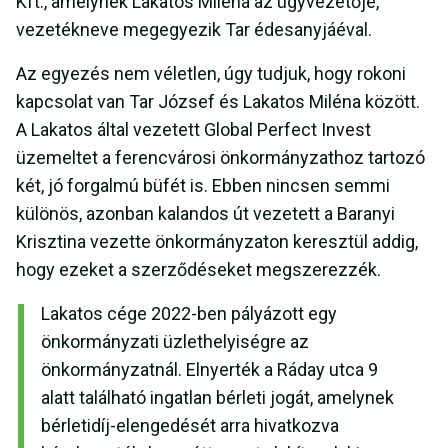
Kft., amelynek Lakatos Miléna az ügyvezetője,
vezetékneve megegyezik Tar édesanyjáéval.
Az egyezés nem véletlen, úgy tudjuk, hogy rokoni
kapcsolat van Tar József és Lakatos Miléna között.
A Lakatos által vezetett Global Perfect Invest
üzemeltet a ferencvárosi önkormányzathoz tartozó
két, jó forgalmú büfét is. Ebben nincsen semmi
különös, azonban kalandos út vezetett a Baranyi
Krisztina vezette önkormányzaton keresztül addig,
hogy ezeket a szerződéseket megszerezzék.
Lakatos cége 2022-ben pályázott egy
önkormányzati üzlethelyiségre az
önkormányzatnál. Elnyerték a Ráday utca 9
alatt található ingatlan bérleti jogát, amelynek
bérletidíj-elengedését arra hivatkozva