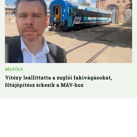
BELFÖLD
Vitézy leállíttatta a zuglói fakivágásokat,
főtájépítész érkezik a MÁV-hoz