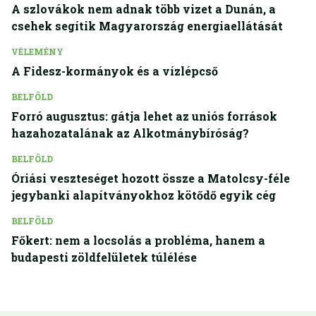
A szlovákok nem adnak több vizet a Dunán, a
csehek segítik Magyarország energiaellátását
VÉLEMÉNY
A Fidesz-kormányok és a vízlépcső
BELFÖLD
Forró augusztus: gátja lehet az uniós források
hazahozatalának az Alkotmánybíróság?
BELFÖLD
Óriási veszteséget hozott össze a Matolcsy-féle
jegybanki alapítványokhoz kötődő egyik cég
BELFÖLD
Főkert: nem a locsolás a probléma, hanem a
budapesti zöldfelületek túlélése