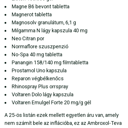
Magne B6 bevont tabletta
Magnerot tabletta
Magnosolv granulátum, 6,1 g
Milgamma N lágy kapszula 40 mg
Neo Citran por
Normaflore szuszpenzió
No-Spa 40 mg tabletta
Panangin 158/140 mg filmtabletta
Prostamol Uno kapszula
Reparon végbélkenőcs
Rhinospray Plus orrspray
Voltaren Dolo lágy kapszula
Voltaren Emulgel Forte 20 mg/g gél
A 25-ös listán ezek mellett egyetlen áru van, amely
nem számít bele az inflációba, ez az Ambroxol-Teva