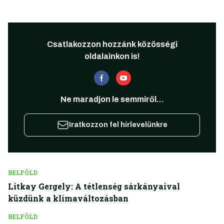
Csatlakozzon hozzánk közösségi
oldalainkon is!
Ne maradjon le semmiről...
Iratkozzon fel hírlevelünkre
BELFÖLD
Litkay Gergely: A tétlenség sárkányaival
küzdünk a klímaváltozásban
BELFÖLD