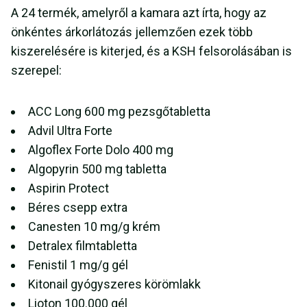
A 24 termék, amelyről a kamara azt írta, hogy az
önkéntes árkorlátozás jellemzően ezek több
kiszerelésére is kiterjed, és a KSH felsorolásában is
szerepel:
ACC Long 600 mg pezsgőtabletta
Advil Ultra Forte
Algoflex Forte Dolo 400 mg
Algopyrin 500 mg tabletta
Aspirin Protect
Béres csepp extra
Canesten 10 mg/g krém
Detralex filmtabletta
Fenistil 1 mg/g gél
Kitonail gyógyszeres körömlakk
Lioton 100.000 gél