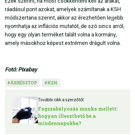
Ezek szerint, ha most csökkenteni kell az árakat,
ráadásul pont azokat, amelyek számítanak a KSH
módszertana szerint, akkor az érezhetően lejjebb
nyomhatja az inflációs mutatót, de szó sincs arról,
hogy egy olyan terméket talált volna a kormány,
amely másokhoz képest extrémen drágult volna.
Fotó: Pixabay
#
ÁRRÉSSTOP
#
KSH
További cikk a szerzőtől:
Fogszabályozás munka mellett:
hogyan illeszthető be a
mindennapokba?