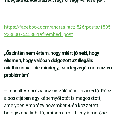
https://facebook.com/andras.racz.526/posts/1505
233800754638?ref=embed_post
„Őszintén nem értem, hogy miért jó neki, hogy
elismeri, hogy valóban dolgozott az illegális
adatbázissal… de mindegy, ez a legvégén nem az én
problémám”
– reagált Ambrózy hozzászólására a szakértő. Rácz
a posztjában egy képernyőfotót is megosztott,
amelyben Ambrózy november 4-én közzétett
bejegyzése látható, amiben arról írt, egy ismerőse