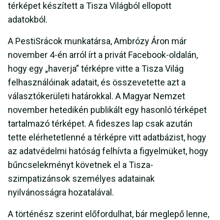
térképet készített a Tisza Világból ellopott
adatokból.
A PestiSrácok munkatársa, Ambrózy Áron már
november 4-én arról írt a privát Facebook-oldalán,
hogy egy „haverja” térképre vitte a Tisza Világ
felhasználóinak adatait, és összevetette azt a
választókerületi határokkal. A Magyar Nemzet
november hetedikén publikált egy hasonló térképet
tartalmazó térképet. A fideszes lap csak azután
tette elérhetetlenné a térképre vitt adatbázist, hogy
az adatvédelmi hatóság felhívta a figyelmüket, hogy
bűncselekményt követnek el a Tisza-
szimpatizánsok személyes adatainak
nyilvánosságra hozatalával.
A történész szerint előfordulhat, bár meglepő lenne,