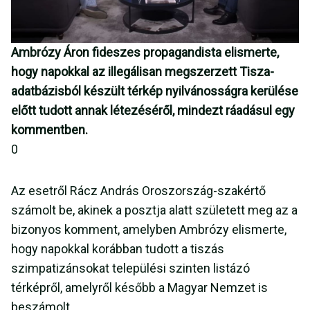
Ambrózy Áron fideszes propagandista elismerte,
hogy napokkal az illegálisan megszerzett Tisza-
adatbázisból készült térkép nyilvánosságra kerülése
előtt tudott annak létezéséről, mindezt ráadásul egy
kommentben.
0
Az esetről Rácz András Oroszország-szakértő
számolt be, akinek a posztja alatt született meg az a
bizonyos komment, amelyben Ambrózy elismerte,
hogy napokkal korábban tudott a tiszás
szimpatizánsokat települési szinten listázó
térképről, amelyről később a Magyar Nemzet is
beszámolt.