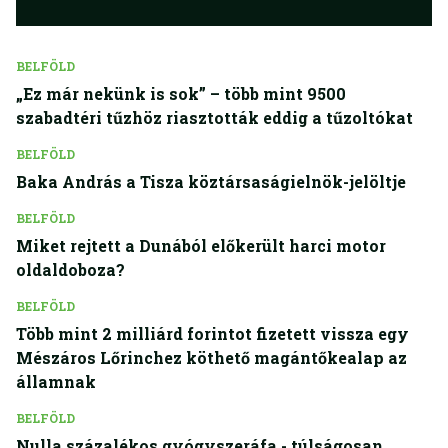
BELFÖLD
„Ez már nekünk is sok” – több mint 9500
szabadtéri tűzhöz riasztották eddig a tűzoltókat
BELFÖLD
Baka András a Tisza köztársaságielnök-jelöltje
BELFÖLD
Miket rejtett a Dunából előkerült harci motor
oldaldoboza?
BELFÖLD
Több mint 2 milliárd forintot fizetett vissza egy
Mészáros Lőrinchez köthető magántőkealap az
államnak
BELFÖLD
Nulla százalékos gyógyszeráfa - túlságosan