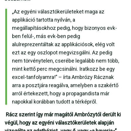
„Az egyéni választókerületeket maga az
applikáció tartotta nyilván, a
megállapításokhoz pedig, hogy bizonyos evk-
ben felül-, más evk-ben pedig
alulreprezentáltak az applikációsok, elég volt
ezt az egy oszlopot megvizsgálni. Az pedig
nem törvénytelen, cserébe legalább nem több,
mint kettő perc megcsinálni. Iratkozz be egy
excel-tanfolyamra!” – írta Ambrózy Rácznak
arra a posztjára reagálva, amelyben a szakértő
arról értekezett, hogy a propagandista már
napokkal korábban tudott a térképről.
Rácz szerint így már magától Ambrózytól derült ki
végül, hogy az egyéni választókerületek alapján
vizsgálta az adatbázist „vagy ő, vagy »a haverja«”.