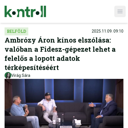
Ope
BELFÖLD
2025.11.09. 09:10
Ambrózy Áron kínos elszólása:
valóban a Fidesz-gépezet lehet a
felelős a lopott adatok
térképesítéséért
Virág Sára