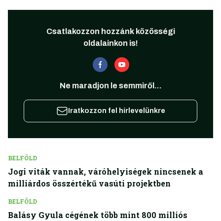
Csatlakozzon hozzánk közösségi
oldalainkon is!
Ne maradjon le semmiről...
Iratkozzon fel hírlevelünkre
BELFÖLD
Jogi viták vannak, váróhelyiségek nincsenek a
milliárdos összértékű vasúti projektben
BELFÖLD
Balásy Gyula cégének több mint 800 milliós