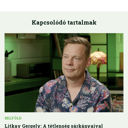
Kapcsolódó tartalmak
BELFÖLD
Litkay Gergely: A tétlenség sárkányaival