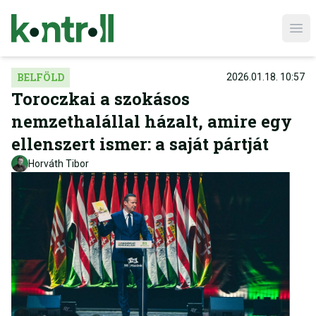
Ope
BELFÖLD
2026.01.18. 10:57
Toroczkai a szokásos
nemzethalállal házalt, amire egy
ellenszert ismer: a saját pártját
Horváth Tibor