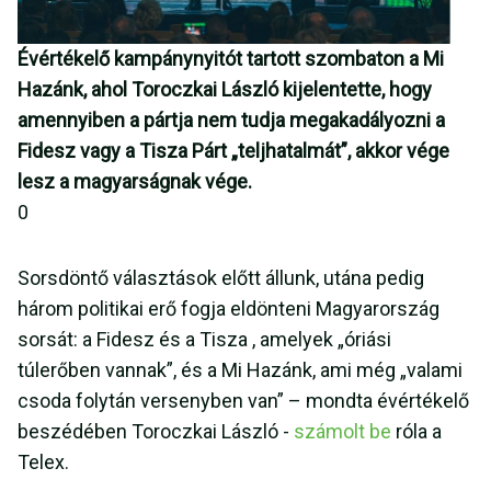
Évértékelő kampánynyitót tartott szombaton a Mi
Hazánk, ahol Toroczkai László kijelentette, hogy
amennyiben a pártja nem tudja megakadályozni a
Fidesz vagy a Tisza Párt „teljhatalmát”, akkor vége
lesz a magyarságnak vége.
0
Sorsdöntő választások előtt állunk, utána pedig
három politikai erő fogja eldönteni Magyarország
sorsát: a Fidesz és a Tisza , amelyek „óriási
túlerőben vannak”, és a Mi Hazánk, ami még „valami
csoda folytán versenyben van” – mondta évértékelő
beszédében Toroczkai László -
számolt be
róla a
Telex.