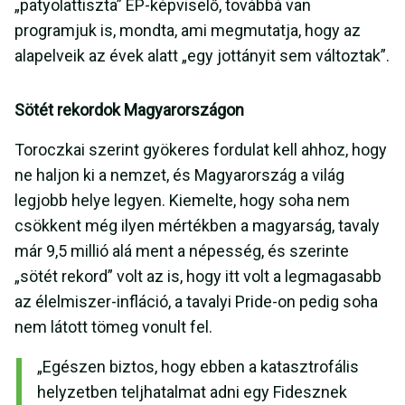
„patyolattiszta” EP-képviselő, továbbá van
programjuk is, mondta, ami megmutatja, hogy az
alapelveik az évek alatt „egy jottányit sem változtak”.
Sötét rekordok Magyarországon
Toroczkai szerint gyökeres fordulat kell ahhoz, hogy
ne haljon ki a nemzet, és Magyarország a világ
legjobb helye legyen. Kiemelte, hogy soha nem
csökkent még ilyen mértékben a magyarság, tavaly
már 9,5 millió alá ment a népesség, és szerinte
„sötét rekord” volt az is, hogy itt volt a legmagasabb
az élelmiszer-infláció, a tavalyi Pride-on pedig soha
nem látott tömeg vonult fel.
„Egészen biztos, hogy ebben a katasztrofális
helyzetben teljhatalmat adni egy Fidesznek