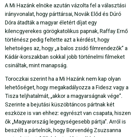
A Mi Hazánk elnöke azután vázolta fel a választási
irányvonalat, hogy párttársai, Novák Előd és Dúró
Dóra átadták a magyar életért díjat egy
kilencgyerekes görögkatolikus papnak, Raffay Ernő
történész pedig feltette azt a kérdést, hogy
lehetséges az, hogy „a balos zsidó filmrendezők” a
Kádár-korszakban sokkal jobb történelmi filmeket
csináltak, mint manapság.
Toroczkai szerint ha a Mi Hazánk nem kap olyan
lehetőséget, hogy megakadályozza a Fidesz vagy a
Tisza teljhatalmát, „akkor a magyarságnak vége”.
Szerinte a bejutási küszöbtáncos pártnak két
eszköze is van ehhez: egyrészt van csapata, hiszen
ők „Magyarország legegységesebb pártja”. Arról is
beszélt a pártelnök, hogy Borvendég Zsuzsanna