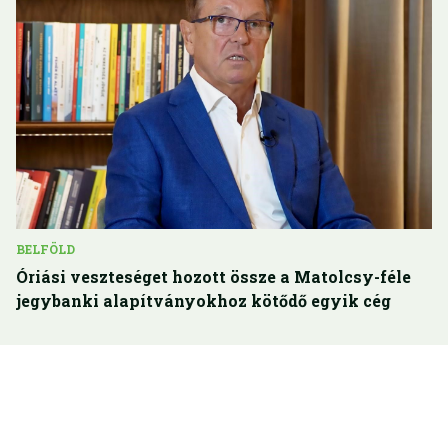
BELFÖLD
Óriási veszteséget hozott össze a Matolcsy-féle
jegybanki alapítványokhoz kötődő egyik cég