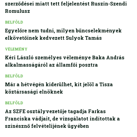
szerződései miatt tett feljelentést Ruszin-Szendi
Romulusz
BELFÖLD
Egyelőre nem tudni, milyen bűncselekmények
elkövetőinek kedvezett Sulyok Tamás
VÉLEMÉNY
Kéri László személyes véleménye Baka András
alkalmasságáról az államfői posztra
BELFÖLD
Már a hétvégén kiderülhet, kit jelöl a Tisza
köztársasági elnöknek
BELFÖLD
Az SZFE osztályvezetője tagadja Farkas
Franciska vádjait, de vizsgálatot indítottak a
színésznő felvételijének ügyében