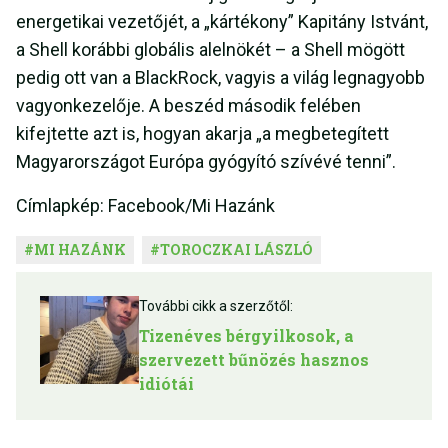
energetikai vezetőjét, a „kártékony” Kapitány Istvánt,
a Shell korábbi globális alelnökét – a Shell mögött
pedig ott van a BlackRock, vagyis a világ legnagyobb
vagyonkezelője. A beszéd második felében
kifejtette azt is, hogyan akarja „a megbetegített
Magyarországot Európa gyógyító szívévé tenni”.
Címlapkép: Facebook/Mi Hazánk
#
MI HAZÁNK
#
TOROCZKAI LÁSZLÓ
További cikk a szerzőtől:
Tizenéves bérgyilkosok, a
szervezett bűnözés hasznos
idiótái