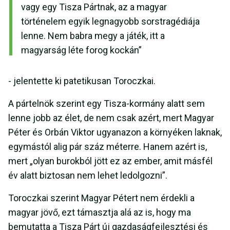
vagy egy Tisza Pártnak, az a magyar
történelem egyik legnagyobb sorstragédiája
lenne. Nem babra megy a játék, itt a
magyarság léte forog kockán”
- jelentette ki patetikusan Toroczkai.
A pártelnök szerint egy Tisza-kormány alatt sem
lenne jobb az élet, de nem csak azért, mert Magyar
Péter és Orbán Viktor ugyanazon a környéken laknak,
egymástól alig pár száz méterre. Hanem azért is,
mert „olyan burokból jött ez az ember, amit másfél
év alatt biztosan nem lehet ledolgozni”.
Toroczkai szerint Magyar Pétert nem érdekli a
magyar jövő, ezt támasztja alá az is, hogy ma
bemutatta a Tisza Párt új gazdaságfejlesztési és