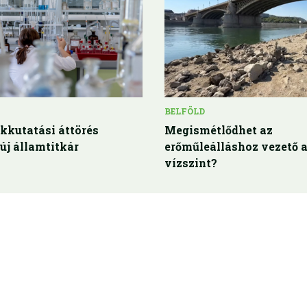
BELFÖLD
kkutatási áttörés
Megismétlődhet az
 új államtitkár
erőműleálláshoz vezető 
vízszint?