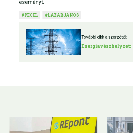
eseményt.
#
PÉCEL
#
LÁZÁRJÁNOS
További cikk a szerzőtől:
Energiavészhelyzet: 