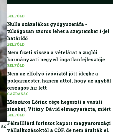
BELFÖLD
Nulla százalékos gyógyszeráfa -
túlságosan szoros lehet a szeptember 1-jei
határidő
BELFÖLD
Nem fizeti vissza a vételárat a zuglói
kormányzati negyed ingatlanfejlesztője
BELFÖLD
Nem az elfolyó ivóvíztől jött idegbe a
polgármester, hanem attól, hogy az ügyből
országos hír lett
GAZDASÁG
Mészáros Lőrinc cége hegeszti a vasúti
síneket, Vitézy Dávid elmagyarázta, miért
BELFÖLD
Félmilliárd forintot kapott magyarországi
 az
vállalkozásoktól a CÖF, de nem árulták el,