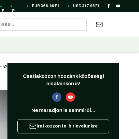
▲
▲
▲
▲
▲
EUR
▲
366.40
▲
Ft
▲
▲
▲
USD
▲
317.95
▲
Ft
▲
▲
▲
▲
P
P
R
R
R
S
S
T
T
U
U
Z
A
B
P
LN
O
S
U
EK
G
H
RY
A
S
A
U
RL
.
85
N
D
B
33
D
B
6.
H
D
R
D
62
sés
2
.1
69
3.
3.
.4
24
9.
66
7.
31
19
22
.1
8
.7
12
87
8
8.
62
F
10
7.
.5
3.
9
F
0
F
F
F
09
F
t
F
95
2
74
F
t
F
t
t
t
F
t
t
F
F
F
t
t
t
t
t
t
5:52
Csatlakozzon hozzánk közösségi
oldalainkon is!
Ne maradjon le semmiről...
Iratkozzon fel hírlevelünkre