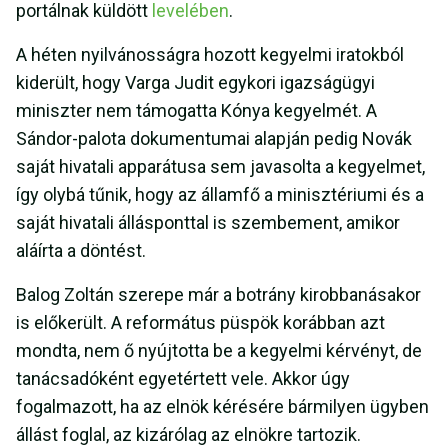
portálnak küldött
levelében
.
A héten nyilvánosságra hozott kegyelmi iratokból
kiderült, hogy Varga Judit egykori igazságügyi
miniszter nem támogatta Kónya kegyelmét. A
Sándor-palota dokumentumai alapján pedig Novák
saját hivatali apparátusa sem javasolta a kegyelmet,
így olybá tűnik, hogy az államfő a minisztériumi és a
saját hivatali állásponttal is szembement, amikor
aláírta a döntést.
Balog Zoltán szerepe már a botrány kirobbanásakor
is előkerült. A református püspök korábban azt
mondta, nem ő nyújtotta be a kegyelmi kérvényt, de
tanácsadóként egyetértett vele. Akkor úgy
fogalmazott, ha az elnök kérésére bármilyen ügyben
állást foglal, az kizárólag az elnökre tartozik.