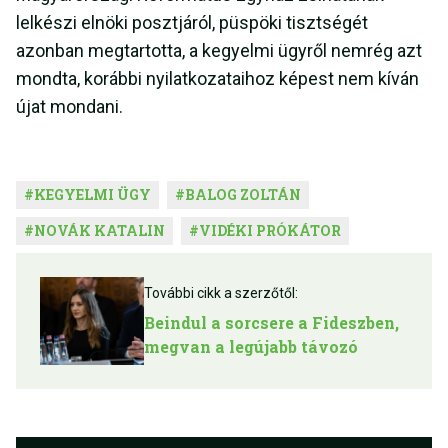
lelkészi elnöki posztjáról, püspöki tisztségét
azonban megtartotta, a kegyelmi ügyről nemrég azt
mondta, korábbi nyilatkozataihoz képest nem kíván
újat mondani.
#
KEGYELMI ÜGY
#
BALOG ZOLTÁN
#
NOVÁK KATALIN
#
VIDÉKI PRÓKÁTOR
További cikk a szerzőtől:
Beindul a sorcsere a Fideszben,
megvan a legújabb távozó