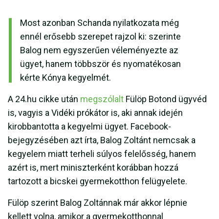
Most azonban Schanda nyilatkozata még
ennél erősebb szerepet rajzol ki: szerinte
Balog nem egyszerűen véleményezte az
ügyet, hanem többször és nyomatékosan
kérte Kónya kegyelmét.
A 24.hu cikke után
megszólalt
Fülöp Botond ügyvéd
is, vagyis a Vidéki prókátor is, aki annak idején
kirobbantotta a kegyelmi ügyet. Facebook-
bejegyzésében azt írta, Balog Zoltánt nemcsak a
kegyelem miatt terheli súlyos felelősség, hanem
azért is, mert miniszterként korábban hozzá
tartozott a bicskei gyermekotthon felügyelete.
Fülöp szerint Balog Zoltánnak már akkor lépnie
kellett volna, amikor a gyermekotthonnal