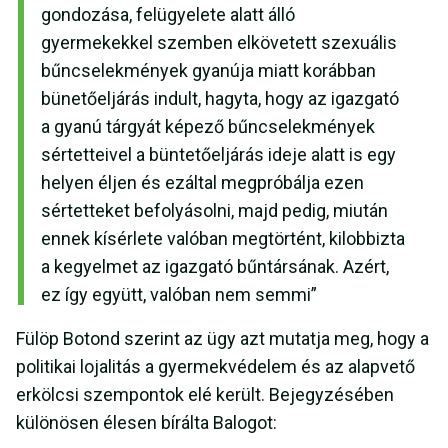
gondozása, felügyelete alatt álló
gyermekekkel szemben elkövetett szexuális
bűncselekmények gyanúja miatt korábban
bünetőeljárás indult, hagyta, hogy az igazgató
a gyanú tárgyát képező bűncselekmények
sértetteivel a büntetőeljárás ideje alatt is egy
helyen éljen és ezáltal megpróbálja ezen
sértetteket befolyásolni, majd pedig, miután
ennek kísérlete valóban megtörtént, kilobbizta
a kegyelmet az igazgató bűntársának. Azért,
ez így együtt, valóban nem semmi”
Fülöp Botond szerint az ügy azt mutatja meg, hogy a
politikai lojalitás a gyermekvédelem és az alapvető
erkölcsi szempontok elé került. Bejegyzésében
különösen élesen bírálta Balogot: