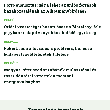
Forró augusztus: gátja lehet az uniós források
hazahozatalának az Alkotmánybíróság?
BELFÖLD
Óriási veszteséget hozott össze a Matolcsy-féle
jegybanki alapítványokhoz kötődő egyik cég
BELFÖLD
Főkert: nem a locsolás a probléma, hanem a
budapesti zöldfelületek túlélése
BELFÖLD
Magyar Péter szerint Orbánék mulasztásai és
rossz döntései vezettek a mostani
energiaválsághoz
Kapcsolódó tartalmak