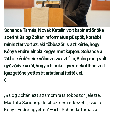
Schanda Tamás, Novák Katalin volt kabinetfőnöke
szerint Balog Zoltán református püspök, korábbi
miniszter volt az, aki többször is azt kérte, hogy
Kónya Endre elnöki kegyelmet kapjon. Schanda a
24.hu kérdéseire válaszolva azt írta, Balog meg volt
győződve arról, hogy a bicskei gyermekotthon volt
igazgatóhelyettesét ártatlanul ítélték el.
0
„Balog Zoltán ezt számomra is többször jelezte.
Mástól a Sándor-palotához nem érkezett javaslat
Kónya Endre ügyében” – írta Schanda Tamás a