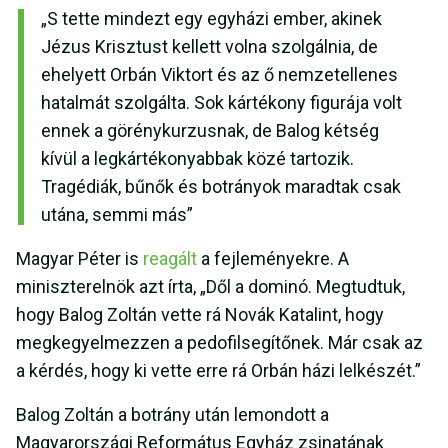
„S tette mindezt egy egyházi ember, akinek
Jézus Krisztust kellett volna szolgálnia, de
ehelyett Orbán Viktort és az ő nemzetellenes
hatalmát szolgálta. Sok kártékony figurája volt
ennek a görénykurzusnak, de Balog kétség
kívül a legkártékonyabbak közé tartozik.
Tragédiák, bűnők és botrányok maradtak csak
utána, semmi más”
Magyar Péter is
reagált
a fejleményekre. A
miniszterelnök azt írta, „Dől a dominó. Megtudtuk,
hogy Balog Zoltán vette rá Novák Katalint, hogy
megkegyelmezzen a pedofilsegítőnek. Már csak az
a kérdés, hogy ki vette erre rá Orbán házi lelkészét.”
Balog Zoltán a botrány után lemondott a
Magyarországi Református Egyház zsinatának