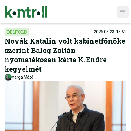
Ope
BELFÖLD
2026.05.23. 15:51
Novák Katalin volt kabinetfőnöke
szerint Balog Zoltán
nyomatékosan kérte K.Endre
kegyelmét
Varga Máté