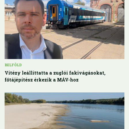
BELFÖLD
Vitézy leállíttatta a zuglói fakivágásokat,
főtájépítész érkezik a MÁV-hoz