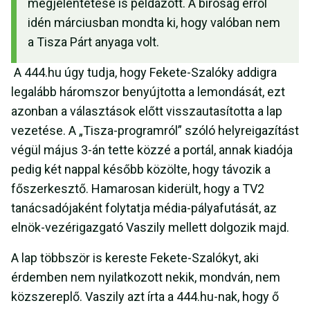
megjelentetése is példázott. A bíróság erről
idén márciusban mondta ki, hogy valóban nem
a Tisza Párt anyaga volt.
A 444.hu úgy tudja, hogy Fekete-Szalóky addigra
legalább háromszor benyújtotta a lemondását, ezt
azonban a választások előtt visszautasította a lap
vezetése. A „Tisza-programról” szóló helyreigazítást
végül május 3-án tette közzé a portál, annak kiadója
pedig két nappal később közölte, hogy távozik a
főszerkesztő. Hamarosan kiderült, hogy a TV2
tanácsadójaként folytatja média-pályafutását, az
elnök-vezérigazgató Vaszily mellett dolgozik majd.
A lap többször is kereste Fekete-Szalókyt, aki
érdemben nem nyilatkozott nekik, mondván, nem
közszereplő. Vaszily azt írta a 444.hu-nak, hogy ő