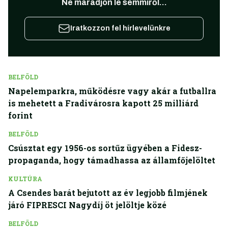
Ne maradjon le semmiről...
Iratkozzon fel hírlevelünkre
BELFÖLD
Napelemparkra, működésre vagy akár a futballra
is mehetett a Fradivárosra kapott 25 milliárd
forint
BELFÖLD
Csúsztat egy 1956-os sortűz ügyében a Fidesz-
propaganda, hogy támadhassa az államfőjelöltet
KULTÚRA
A Csendes barát bejutott az év legjobb filmjének
járó FIPRESCI Nagydíj öt jelöltje közé
BELFÖLD