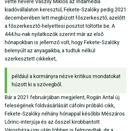
vette nevére Vaszily Miklós az Indamedia
kiadóvállalaton keresztül, Fekete-Szalóky pedig 2021
decemberében lett megbízott főszerkesztő, azelőtt
a főszerkesztő-helyettesi posztot töltötte be. A
444.hu-nak nyilatkozók szerint már az első
hónapokban is jellemző volt, hogy Fekete-Szalóky
belenyúlt az anyagaikba, a tudtuk nélkül
szerkesztett cikkeket,
például a kormányra nézve kritikus mondatokat
húzott ki a szövegből.
Bár a 2021 februárjában megjelent, Rogán Antal új
feleségének földvásárlását cáfolni próbáló cikk,
Fekete-Szalóky néhány hónappal későbbi Mészáros
Lőrinc-interjúja és az ősszel kirobbantott
Városháza-ügy után többen is felmondtak, de a