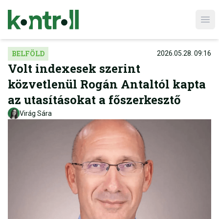
Ope
BELFÖLD
2026.05.28. 09:16
Volt indexesek szerint
közvetlenül Rogán Antaltól kapta
az utasításokat a főszerkesztő
Virág Sára