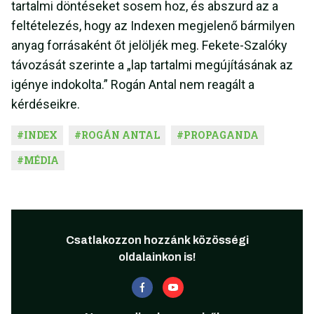
tartalmi döntéseket sosem hoz, és abszurd az a
feltételezés, hogy az Indexen megjelenő bármilyen
anyag forrásaként őt jelöljék meg. Fekete-Szalóky
távozását szerinte a „lap tartalmi megújításának az
igénye indokolta.” Rogán Antal nem reagált a
kérdéseikre.
#
INDEX
#
ROGÁN ANTAL
#
PROPAGANDA
#
MÉDIA
Csatlakozzon hozzánk közösségi
oldalainkon is!