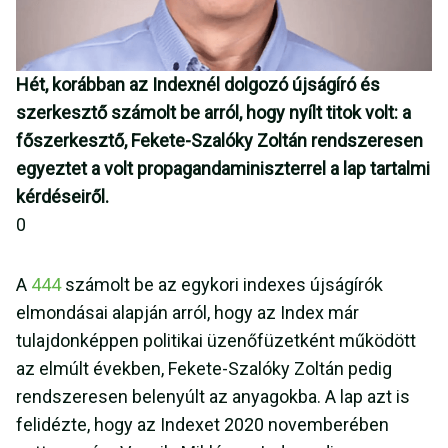
Hét, korábban az Indexnél dolgozó újságíró és
szerkesztő számolt be arról, hogy nyílt titok volt: a
főszerkesztő, Fekete-Szalóky Zoltán rendszeresen
egyeztet a volt propagandaminiszterrel a lap tartalmi
kérdéseiről.
0
A
444
számolt be az egykori indexes újságírók
elmondásai alapján arról, hogy az Index már
tulajdonképpen politikai üzenőfüzetként működött
az elmúlt években, Fekete-Szalóky Zoltán pedig
rendszeresen belenyúlt az anyagokba. A lap azt is
felidézte, hogy az Indexet 2020 novemberében