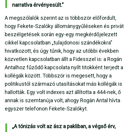
narratíva érvényesült.”
A megszólalók szerint az is többször előfordult,
hogy Fekete-Szalóky állománygyűléseken és privát
beszélgetések során egy-egy megkérdőjelezett
cikkel kapcsolatban „tulajdonosi szándékokra”
hivatkozott, és úgy tűnik, hogy az utóbbi években
közvetlen kapcsolatban állt a Fidesszel is: a Rogán
Antalhoz fűződő kapcsolata nyílt titokként terjedt a
kollégák között. Többször is megesett, hogy a
politikustól származó utasításokat más kollégák is
hallották. Egy volt indexes azt állította a 444-nek, ő
annak is szemtanúja volt, ahogy Rogán Antal hívta
egyszer telefonon Fekete-Szalókyt.
„A tónizás volt az ász a pakliban, a végső érv,