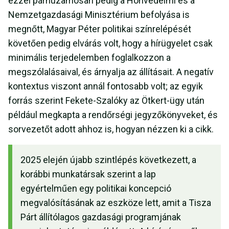
ezzel párhuzamosan pedig a Honvédelmi és a
Nemzetgazdasági Minisztérium befolyása is
megnőtt, Magyar Péter politikai színrelépését
követően pedig elvárás volt, hogy a hírügyelet csak
minimális terjedelemben foglalkozzon a
megszólalásaival, és árnyalja az állításait. A negatív
kontextus viszont annál fontosabb volt; az egyik
forrás szerint Fekete-Szalóky az Ötkert-ügy után
például megkapta a rendőrségi jegyzőkönyveket, és
sorvezetőt adott ahhoz is, hogyan nézzen ki a cikk.
2025 elején újabb szintlépés következett, a
korábbi munkatársak szerint a lap
egyértelműen egy politikai koncepció
megvalósításának az eszköze lett, amit a Tisza
Párt állítólagos gazdasági programjának