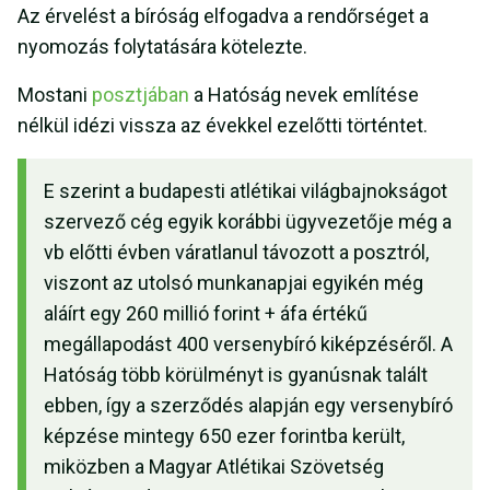
Az érvelést a bíróság elfogadva a rendőrséget a
nyomozás folytatására kötelezte.
Mostani
posztjában
a Hatóság nevek említése
nélkül idézi vissza az évekkel ezelőtti történtet.
E szerint a budapesti atlétikai világbajnokságot
szervező cég egyik korábbi ügyvezetője még a
vb előtti évben váratlanul távozott a posztról,
viszont az utolsó munkanapjai egyikén még
aláírt egy 260 millió forint + áfa értékű
megállapodást 400 versenybíró kiképzéséről. A
Hatóság több körülményt is gyanúsnak talált
ebben, így a szerződés alapján egy versenybíró
képzése mintegy 650 ezer forintba került,
miközben a Magyar Atlétikai Szövetség