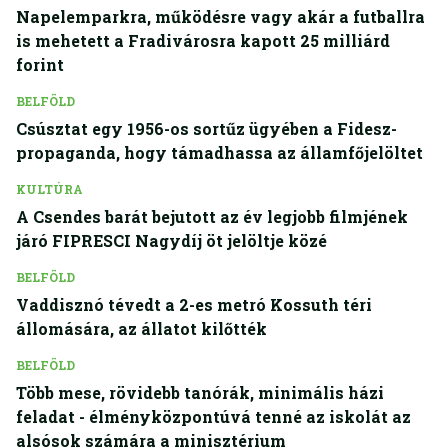
Napelemparkra, működésre vagy akár a futballra
is mehetett a Fradivárosra kapott 25 milliárd
forint
BELFÖLD
Csúsztat egy 1956-os sortűz ügyében a Fidesz-
propaganda, hogy támadhassa az államfőjelöltet
KULTÚRA
A Csendes barát bejutott az év legjobb filmjének
járó FIPRESCI Nagydíj öt jelöltje közé
BELFÖLD
Vaddisznó tévedt a 2-es metró Kossuth téri
állomására, az állatot kilőtték
BELFÖLD
Több mese, rövidebb tanórák, minimális házi
feladat - élményközpontúvá tenné az iskolát az
alsósok számára a minisztérium