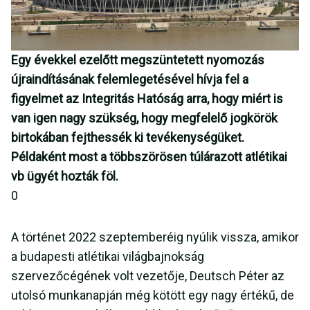
Egy évekkel ezelőtt megszüntetett nyomozás
újraindításának felemlegetésével hívja fel a
figyelmet az Integritás Hatóság arra, hogy miért is
van igen nagy szükség, hogy megfelelő jogkörök
birtokában fejthessék ki tevékenységüket.
Példaként most a többszörösen túlárazott atlétikai
vb ügyét hozták föl.
0
A történet 2022 szeptemberéig nyúlik vissza, amikor
a budapesti atlétikai világbajnokság
szervezőcégének volt vezetője, Deutsch Péter az
utolsó munkanapján még kötött egy nagy értékű, de