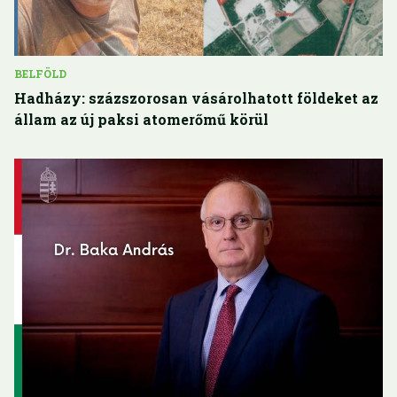
BELFÖLD
Hadházy: százszorosan vásárolhatott földeket az
állam az új paksi atomerőmű körül