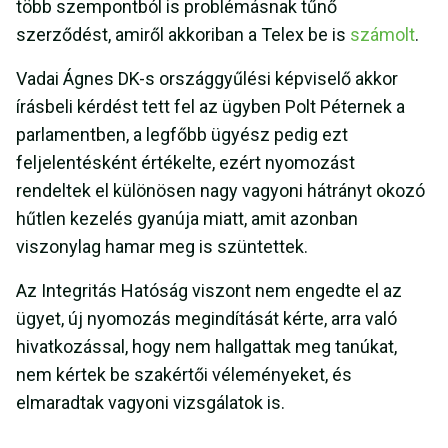
több szempontból is problémásnak tűnő
szerződést, amiről akkoriban a Telex be is
számolt
.
Vadai Ágnes DK-s országgyűlési képviselő akkor
írásbeli kérdést tett fel az ügyben Polt Péternek a
parlamentben, a legfőbb ügyész pedig ezt
feljelentésként értékelte, ezért nyomozást
rendeltek el különösen nagy vagyoni hátrányt okozó
hűtlen kezelés gyanúja miatt, amit azonban
viszonylag hamar meg is szüntettek.
Az Integritás Hatóság viszont nem engedte el az
ügyet, új nyomozás megindítását kérte, arra való
hivatkozással, hogy nem hallgattak meg tanúkat,
nem kértek be szakértői véleményeket, és
elmaradtak vagyoni vizsgálatok is.