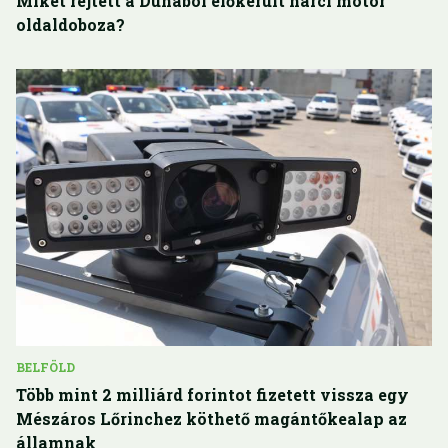
Miket rejtett a Dunából előkerült harci motor
oldaldoboza?
BELFÖLD
Több mint 2 milliárd forintot fizetett vissza egy
Mészáros Lőrinchez köthető magántőkealap az
államnak