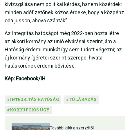
kivizsgálása nem politikai kérdés, hanem közérdek:
minden adófizetőnek közös érdeke, hogy a közpénz
oda jusson, ahová szánták”
Az Integritás hatóságot még 2022-ben hozta létre
az akkori kormány az unió elvárásai szerint, ám a
Hatóság érdemi munkát így sem tudott végezni; az
új kormány ígéretei szerint szerepel hivatal
hatáskörének érdemi bővítése.
Kép: Facebook/IH
#
INTEGRITÁS HATÓSÁG
#
TÚLÁRAZÁS
#
KORRUPCIÓS ÜGY
További cikk a szerzőtől: