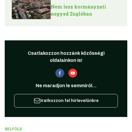
Nem lesz kormányzati
negyed Zuglóban
Csatlakozzon hozzánk közösségi
oldalainkon is!
Ne maradjon le semmiről...
Iratkozzon fel hírlevelünkre
BELFÖLD