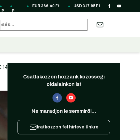
▲
▲
▲
▲
▲
EUR
▲
366.40
▲
Ft
▲
▲
▲
USD
▲
317.95
▲
Ft
▲
▲
▲
▲
P
P
R
R
R
S
S
T
T
U
U
Z
A
B
P
LN
O
S
U
EK
G
H
RY
A
S
A
U
RL
85
N
D
B
33
D
B
6.
H
D
R
D
62
sés
2
.1
69
3.
3.
.4
24
9.
66
7.
31
19
22
.1
8
.7
12
87
8
8.
62
F
10
7.
.5
3.
9
F
0
F
F
F
09
F
t
F
95
2
74
F
t
F
t
t
t
F
t
t
F
F
F
t
t
t
t
t
t
0:14
Csatlakozzon hozzánk közösségi
oldalainkon is!
Ne maradjon le semmiről...
Iratkozzon fel hírlevelünkre