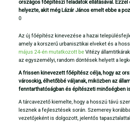
országos főépítészi feladatok ellátásával. Ezze
helyezte, akit még Lázár János emelt ebbe a poz
0
Az új főépítész kinevezése a hazai településfejle
amely a korszerű urbanisztikai elveket és a hoss
május 24-én mutatkozott be
Vitézy államtitkárak
az egyszemélyi, random döntések helyett a legk
A frissen kinevezett főépítész célja, hogy az ors
városokig, élhetőbbé váljanak, miközben az áll
fenntarthatóságban és építészeti minőségben i
A tárcavezető kiemelte, hogy a hosszú távú sz
lesznek a fejlesztések során. Szemerey korább
vezetőjeként is dolgozott, jelentős tapasztalatta