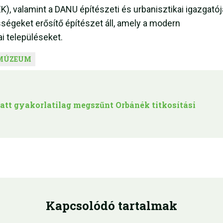
K), valamint a DANU építészeti és urbanisztikai igazgatój
égeket erősítő építészet áll, amely a modern
ai településeket.
IMÚZEUM
tt gyakorlatilag megszűnt Orbánék titkosítási
Kapcsolódó tartalmak