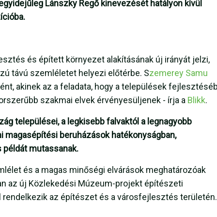
l egyidejűleg Lánszky Regő kinevezését hatályon kívül
ícióba.
sztés és épített környezet alakításának új irányát jelzi,
zú távú szemléletet helyezi előtérbe. S
zemerey Samu
ént, akinek az a feladata, hogy a települések fejlesztésé
orszerűbb szakmai elvek érvényesüljenek - írja a
Blikk
.
zág települései, a legkisebb falvaktól a legnagyobb
ami magasépítési beruházások hatékonyságban,
s példát mutassanak.
emlélet és a magas minőségi elvárások meghatározóak
an az új Közlekedési Múzeum-projekt építészeti
l rendelkezik az építészet és a városfejlesztés területén.