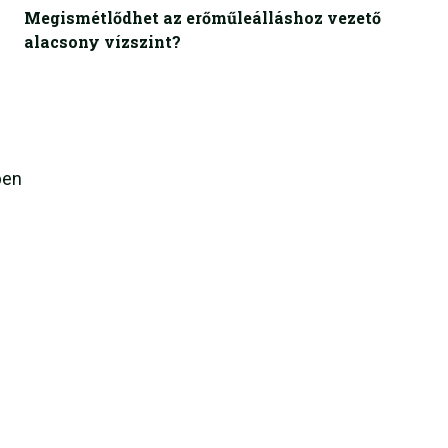
Megismétlődhet az erőműleálláshoz vezető
alacsony vízszint?
ben