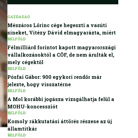
GAZDASÁG
Mészáros Lőrinc cége hegeszti a vasúti
síneket, Vitézy Dávid elmagyarázta, miért
BELFÖLD
Félmilliárd forintot kapott magyarországi
vállalkozásoktól a CÖF, de nem árulták el,
mely cégektől
BELFÖLD
Pósfai Gábor: 900 egykori rendőr már
jelezte, hogy visszatérne
BELFÖLD
A Mol korábbi jogásza vizsgálhatja felül a
MOHU-koncessziót
BELFÖLD
Komoly rákkutatási áttörés részese az új
államtitkár
BELFÖLD