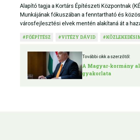
Alapító tagja a Kortárs Építészeti Központnak (KÉ
Munkájának fókuszában a fenntartható és közöss
városfejlesztési elvek mentén alakítaná át a haz
#
FŐÉPÍTÉSZ
#
VITÉZY DÁVID
#
KÖZLEKEDÉS
További cikk a szerzőtől:
A Magyar-kormány ala
gyakorlata