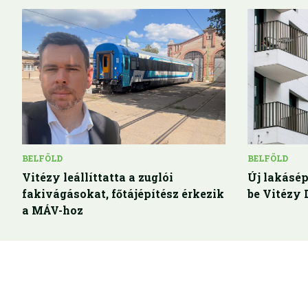
BELFÖLD
BELFÖLD
Vitézy leállíttatta a zuglói
Új lakásép
fakivágásokat, főtájépítész érkezik
be Vitézy 
a MÁV-hoz