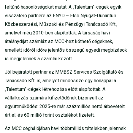
feltűnő hasonlóságokat mutat. A „Talentum”-cégek egyik
visszatérő partnere az ENYD – Első Nyugat-Dunántúli
Közbeszerzési, Műszaki és Pénzügyi Tanácsadó Kft.,
amelyet még 2010-ben alapítottak. A társaság havi
átalánydíjat számláz az MCC-hez köthető cégeknek,
emellett időről időre jelentős összegű egyedi megbízások
is megjelennek a számlái között.
Jól bejáratott partner az MMBSZ Services Szolgáltató és
Tanácsadó Kft. is, amelyet mindössze egy hónappal a
„Talentum”-cégek létrehozása előtt alapítottak. A
vállalkozás számára kifizetődőnek bizonyult az
együttműködés: 2025-re már százmilliós nettó árbevételt
ért el, és 60 millió forint osztalékot fizetett.
Az MCC céghálójában havi többmilliós tételekben jelennek