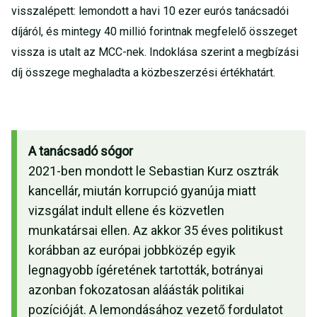
visszalépett: lemondott a havi 10 ezer eurós tanácsadói
díjáról, és mintegy 40 millió forintnak megfelelő összeget
vissza is utalt az MCC-nek. Indoklása szerint a megbízási
díj összege meghaladta a közbeszerzési értékhatárt.
A tanácsadó sógor
2021-ben mondott le Sebastian Kurz osztrák
kancellár, miután korrupció gyanúja miatt
vizsgálat indult ellene és közvetlen
munkatársai ellen. Az akkor 35 éves politikust
korábban az európai jobbközép egyik
legnagyobb ígéretének tartották, botrányai
azonban fokozatosan aláásták politikai
pozícióját. A lemondásához vezető fordulatot