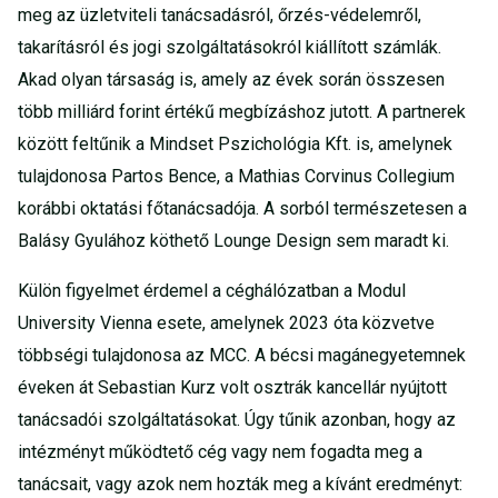
meg az üzletviteli tanácsadásról, őrzés-védelemről,
takarításról és jogi szolgáltatásokról kiállított számlák.
Akad olyan társaság is, amely az évek során összesen
több milliárd forint értékű megbízáshoz jutott. A partnerek
között feltűnik a Mindset Pszichológia Kft. is, amelynek
tulajdonosa Partos Bence, a Mathias Corvinus Collegium
korábbi oktatási főtanácsadója. A sorból természetesen a
Balásy Gyulához köthető Lounge Design sem maradt ki.
Külön figyelmet érdemel a céghálózatban a Modul
University Vienna esete, amelynek 2023 óta közvetve
többségi tulajdonosa az MCC. A bécsi magánegyetemnek
éveken át Sebastian Kurz volt osztrák kancellár nyújtott
tanácsadói szolgáltatásokat. Úgy tűnik azonban, hogy az
intézményt működtető cég vagy nem fogadta meg a
tanácsait, vagy azok nem hozták meg a kívánt eredményt: