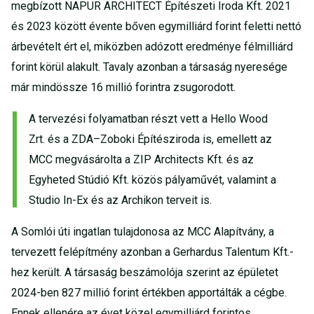
megbízott NAPUR ARCHITECT Építészeti Iroda Kft. 2021
és 2023 között évente bőven egymilliárd forint feletti nettó
árbevételt ért el, miközben adózott eredménye félmilliárd
forint körül alakult. Tavaly azonban a társaság nyeresége
már mindössze 16 millió forintra zsugorodott.
A tervezési folyamatban részt vett a Hello Wood
Zrt. és a ZDA–Zoboki Építésziroda is, emellett az
MCC megvásárolta a ZIP Architects Kft. és az
Egyheted Stúdió Kft. közös pályaművét, valamint a
Studio In-Ex és az Archikon terveit is.
A Somlói úti ingatlan tulajdonosa az MCC Alapítvány, a
tervezett felépítmény azonban a Gerhardus Talentum Kft.-
hez került. A társaság beszámolója szerint az épületet
2024-ben 827 millió forint értékben apportálták a cégbe.
Ennek ellenére az évet közel egymilliárd forintos