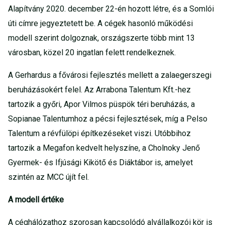
Alapítvány 2020. december 22-én hozott létre, és a Somlói
úti címre jegyeztetett be. A cégek hasonló működési
modell szerint dolgoznak, országszerte több mint 13
városban, közel 20 ingatlan felett rendelkeznek.
A Gerhardus a fővárosi fejlesztés mellett a zalaegerszegi
beruházásokért felel. Az Arrabona Talentum Kft.-hez
tartozik a győri, Apor Vilmos püspök téri beruházás, a
Sopianae Talentumhoz a pécsi fejlesztések, míg a Pelso
Talentum a révfülöpi építkezéseket viszi. Utóbbihoz
tartozik a Megafon kedvelt helyszíne, a Cholnoky Jenő
Gyermek- és Ifjúsági Kikötő és Diáktábor is, amelyet
szintén az MCC újít fel.
A modell értéke
A céghálózathoz szorosan kapcsolódó alvállalkozói kör is