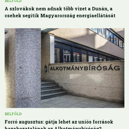
BELFÖLD
A szlovákok nem adnak több vizet a Dunán, a
csehek segítik Magyarország energiaellátását
BELFÖLD
Forró augusztus: gátja lehet az uniós források
hazahozatalának az Alkotmánybíróság?