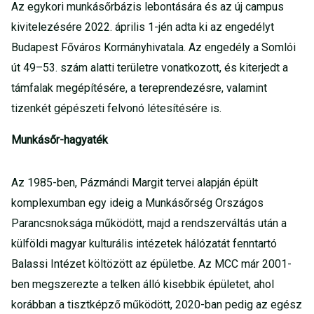
Az egykori munkásőrbázis lebontására és az új campus
kivitelezésére 2022. április 1-jén adta ki az engedélyt
Budapest Főváros Kormányhivatala. Az engedély a Somlói
út 49–53. szám alatti területre vonatkozott, és kiterjedt a
támfalak megépítésére, a tereprendezésre, valamint
tizenkét gépészeti felvonó létesítésére is.
Munkásőr-hagyaték
Az 1985-ben, Pázmándi Margit tervei alapján épült
komplexumban egy ideig a Munkásőrség Országos
Parancsnoksága működött, majd a rendszerváltás után a
külföldi magyar kulturális intézetek hálózatát fenntartó
Balassi Intézet költözött az épületbe. Az MCC már 2001-
ben megszerezte a telken álló kisebbik épületet, ahol
korábban a tisztképző működött, 2020-ban pedig az egész