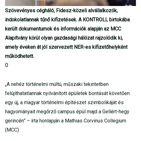
Szövevényes cégháló, Fidesz-közeli alvállalkozók,
indokolatlannak tűnő kifizetések. A KONTROLL birtokába
került dokumentumok és információk alapján az MCC
Alapítvány körül olyan gazdasági hálózat rajzolódik ki,
amely éveken át jól szervezett NER-es kifizetőhelyként
működhetett.
0
„A nehéz történelmi múltú, műszaki tekintetben
felújíthatatlannak nyilvánított épületek bontását követően
egy új, a magyar történelmi építészet szimbolikáját és
hagyományait megőrző campus épül majd a Gellért-hegy
gerincén” – írta honlapján a Mathias Corvinus Collegium
(MCC).