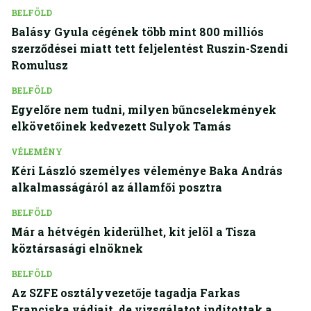
BELFÖLD
Balásy Gyula cégének több mint 800 milliós
szerződései miatt tett feljelentést Ruszin-Szendi
Romulusz
BELFÖLD
Egyelőre nem tudni, milyen bűncselekmények
elkövetőinek kedvezett Sulyok Tamás
VÉLEMÉNY
Kéri László személyes véleménye Baka András
alkalmasságáról az államfői posztra
BELFÖLD
Már a hétvégén kiderülhet, kit jelöl a Tisza
köztársasági elnöknek
BELFÖLD
Az SZFE osztályvezetője tagadja Farkas
Franciska vádjait, de vizsgálatot indítottak a