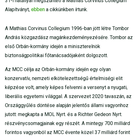
31-i hatállyal megszünteti a Mathias Corvinus Collegium
Alapítványt,
ebben
a cikkünkben írtunk.
A Mathias Corvinus Collegium 1996-ban jött létre Tombor
András közgazdász magánkezdeményezésére. Tombor az
első Orbán-kormány idején a miniszterelnök
biztonságpolitikai főtanácsadójaként dolgozott.
Az MCC célja az Orbán-kormány idején egy olyan
konzervatív, nemzeti elkötelezettségű értelmiségi elit
képzése volt, amely képes felvenni a versenyt a nyugati,
liberális egyetemi világgal. A szervezet 2020 tavaszán, az
Országgyűlés döntése alapján jelentős állami vagyonhoz
jutott: megkapta a MOL Nyrt. és a Richter Gedeon Nyrt.
részvénycsomagjainak egy részét. A mintegy 700 milliárd
forintos vagyonból az MCC évente közel 37 milliárd forint