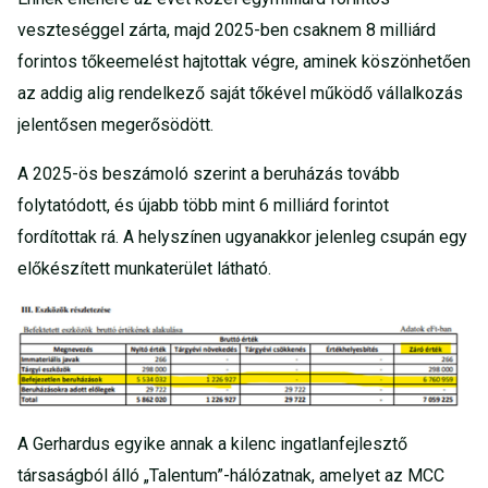
veszteséggel zárta, majd 2025-ben csaknem 8 milliárd
forintos tőkeemelést hajtottak végre, aminek köszönhetően
az addig alig rendelkező saját tőkével működő vállalkozás
jelentősen megerősödött.
A 2025-ös beszámoló szerint a beruházás tovább
folytatódott, és újabb több mint 6 milliárd forintot
fordítottak rá. A helyszínen ugyanakkor jelenleg csupán egy
előkészített munkaterület látható.
A Gerhardus egyike annak a kilenc ingatlanfejlesztő
társaságból álló „Talentum”-hálózatnak, amelyet az MCC