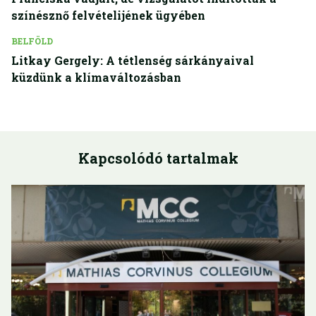
színésznő felvételijének ügyében
BELFÖLD
Litkay Gergely: A tétlenség sárkányaival
küzdünk a klímaváltozásban
Kapcsolódó tartalmak