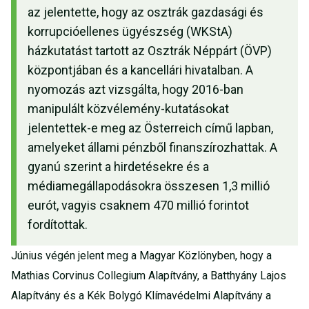
az jelentette, hogy az osztrák gazdasági és
korrupcióellenes ügyészség (WKStA)
házkutatást tartott az Osztrák Néppárt (ÖVP)
központjában és a kancellári hivatalban. A
nyomozás azt vizsgálta, hogy 2016-ban
manipulált közvélemény-kutatásokat
jelentettek-e meg az Österreich című lapban,
amelyeket állami pénzből finanszírozhattak. A
gyanú szerint a hirdetésekre és a
médiamegállapodásokra összesen 1,3 millió
eurót, vagyis csaknem 470 millió forintot
fordítottak.
Június végén jelent meg a Magyar Közlönyben, hogy a
Mathias Corvinus Collegium Alapítvány, a Batthyány Lajos
Alapítvány és a Kék Bolygó Klímavédelmi Alapítvány a