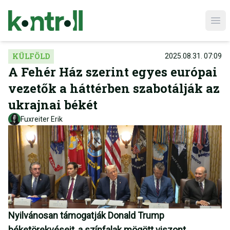
Ope
KÜLFÖLD
2025.08.31. 07:09
A Fehér Ház szerint egyes európai
vezetők a háttérben szabotálják az
ukrajnai békét
Fuxreiter Erik
Nyilvánosan támogatják Donald Trump
béketörekvéseit, a színfalak mögött viszont