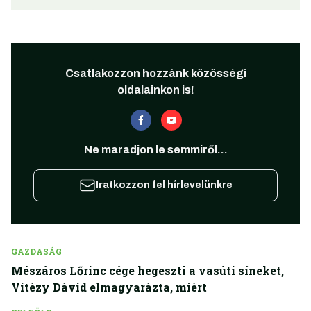
Csatlakozzon hozzánk közösségi
oldalainkon is!
Ne maradjon le semmiről...
Iratkozzon fel hírlevelünkre
GAZDASÁG
Mészáros Lőrinc cége hegeszti a vasúti síneket,
Vitézy Dávid elmagyarázta, miért