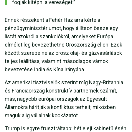
fogják kitépni a vereséget.”
Ennek részeként a Fehér Ház arra kérte a
pénzügyminisztériumot, hogy állítson össze egy
listát azokról a szankciókról, amelyeket Európa
elméletileg bevezethetne Oroszország ellen. Ezek
között szerepelne az orosz olaj- és gázvásárlások
teljes leállítása, valamint másodlagos vámok
bevezetése India és Kína irányába.
Az amerikai tisztviselők szerint míg Nagy-Britannia
és Franciaország konstruktív partnernek számít,
más, nagyobb európai országok az Egyesült
Államokra hárítják a konfliktus terheit, miközben
maguk alig vállalnak kockázatot.
Trump is egyre frusztráltabb: hét eleji kabinetülésén