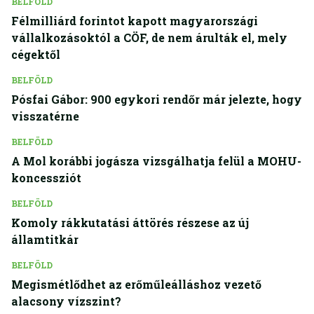
BELFÖLD
Félmilliárd forintot kapott magyarországi
vállalkozásoktól a CÖF, de nem árulták el, mely
cégektől
BELFÖLD
Pósfai Gábor: 900 egykori rendőr már jelezte, hogy
visszatérne
BELFÖLD
A Mol korábbi jogásza vizsgálhatja felül a MOHU-
koncessziót
BELFÖLD
Komoly rákkutatási áttörés részese az új
államtitkár
BELFÖLD
Megismétlődhet az erőműleálláshoz vezető
alacsony vízszint?