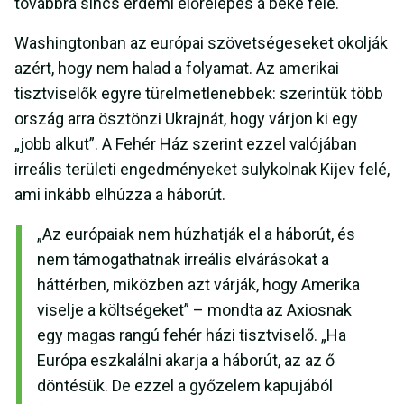
továbbra sincs érdemi előrelépés a béke felé.
Washingtonban az európai szövetségeseket okolják
azért, hogy nem halad a folyamat. Az amerikai
tisztviselők egyre türelmetlenebbek: szerintük több
ország arra ösztönzi Ukrajnát, hogy várjon ki egy
„jobb alkut”. A Fehér Ház szerint ezzel valójában
irreális területi engedményeket sulykolnak Kijev felé,
ami inkább elhúzza a háborút.
„Az európaiak nem húzhatják el a háborút, és
nem támogathatnak irreális elvárásokat a
háttérben, miközben azt várják, hogy Amerika
viselje a költségeket” – mondta az Axiosnak
egy magas rangú fehér házi tisztviselő. „Ha
Európa eszkalálni akarja a háborút, az az ő
döntésük. De ezzel a győzelem kapujából