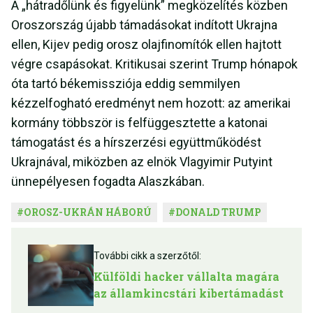
A „hátradőlünk és figyelünk” megközelítés közben
Oroszország újabb támadásokat indított Ukrajna
ellen, Kijev pedig orosz olajfinomítók ellen hajtott
végre csapásokat. Kritikusai szerint Trump hónapok
óta tartó békemissziója eddig semmilyen
kézzelfogható eredményt nem hozott: az amerikai
kormány többször is felfüggesztette a katonai
támogatást és a hírszerzési együttműködést
Ukrajnával, miközben az elnök Vlagyimir Putyint
ünnepélyesen fogadta Alaszkában.
#
OROSZ-UKRÁN HÁBORÚ
#
DONALD TRUMP
További cikk a szerzőtől:
Külföldi hacker vállalta magára
az államkincstári kibertámadást