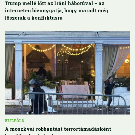
Trump mellé lőtt az Iráni háborúval – az
interneten bizonygatja, hogy maradt még
lőszerük a konfliktusra
KÜLFÖLD
A moszkvai robbantást terrortámadásként