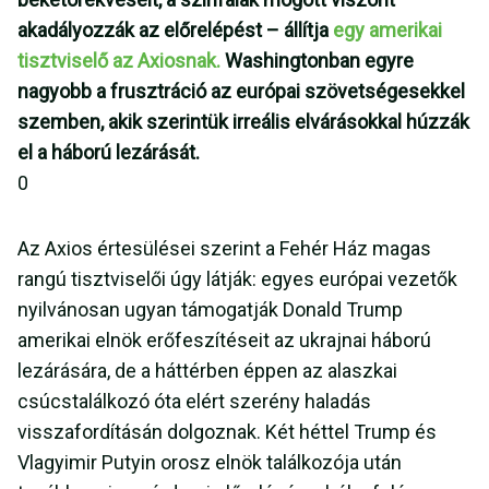
akadályozzák az előrelépést – állítja
egy amerikai
tisztviselő az Axiosnak.
Washingtonban egyre
nagyobb a frusztráció az európai szövetségesekkel
szemben, akik szerintük irreális elvárásokkal húzzák
el a háború lezárását.
0
Az Axios értesülései szerint a Fehér Ház magas
rangú tisztviselői úgy látják: egyes európai vezetők
nyilvánosan ugyan támogatják Donald Trump
amerikai elnök erőfeszítéseit az ukrajnai háború
lezárására, de a háttérben éppen az alaszkai
csúcstalálkozó óta elért szerény haladás
visszafordításán dolgoznak. Két héttel Trump és
Vlagyimir Putyin orosz elnök találkozója után