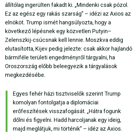
állítólag ingerülten fakadt ki. „Mindenki csak pózol.
Ez az egész egy rakás szarság” – idézi az Axios az
elnököt. Trump ismét hangsúlyozta, hogy a
következő lépésnek egy közvetlen Putyin–
Zelenszkij-csúcsnak kell lennie. Moszkva eddig
elutasította, Kijev pedig jelezte: csak akkor hajlandó
bármiféle területi engedményről tárgyalni, ha
Oroszország előbb beleegyezik a tárgyalások
megkezdésébe.
Egyes fehér házi tisztviselők szerint Trump
komolyan fontolgatja a diplomáciai
erőfeszítések visszafogását. „Hátra fogunk
dőlni és figyelni. Hadd harcoljanak egy ideig,
majd meglátjuk, mi történik” – idéz az Axios.