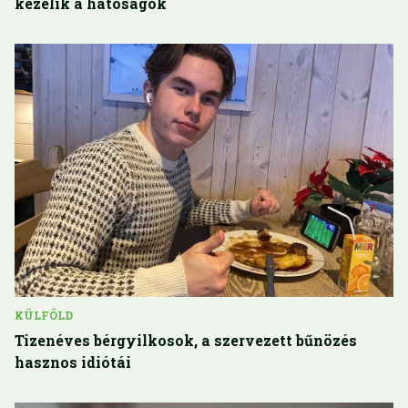
kezelik a hatóságok
KÜLFÖLD
Tizenéves bérgyilkosok, a szervezett bűnözés
hasznos idiótái