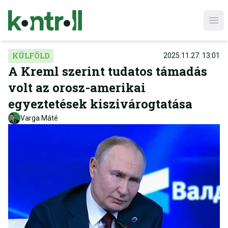
Ope
KÜLFÖLD
2025.11.27. 13:01
A Kreml szerint tudatos támadás
volt az orosz-amerikai
egyeztetések kiszivárogtatása
Varga Máté