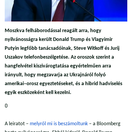
Moszkva felháborodással reagált arra, hogy
nyilvánosságra került Donald Trump és Vlagyimir
Putyin legfőbb tanácsadóinak, Steve Witkoff és Jurij
Uszakov telefonbeszélgetése. Az oroszok szerint a
hangfelvétel kiszivárogtatása egyértelműen arra
irányult, hogy megzavarja az Ukrajnáról folyó
amerikai–orosz egyeztetéseket, és a hibrid hadviselés
egyik eszközeként kell kezelni.
0
A leiratot –
melyről mi is beszámoltunk
– a Bloomberg