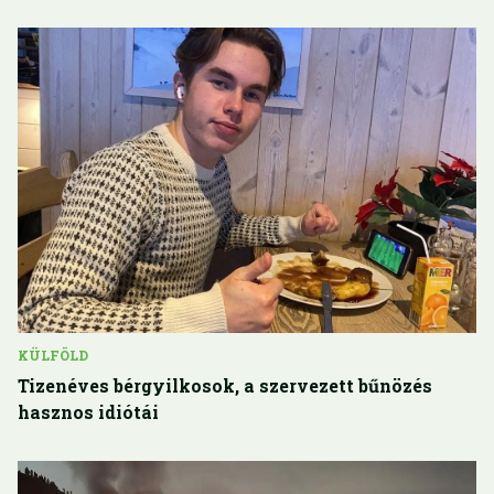
KÜLFÖLD
Tizenéves bérgyilkosok, a szervezett bűnözés
hasznos idiótái