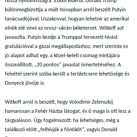
hozta nyilvánosságra. Ebből kiderül, Donald Trump
különmegbízottja a múlt hónapban arról beszélt Putyin
tanácsadójával, Uszakovval, hogyan lehetne az amerikai
elnök elé vinni az orosz–ukrán béketervet. Witkoff azt
javasolta, Putyin kezdje a Trumppal tervezett hívást
gratulációval a gázai megállapodáshoz, mert szerinte ez
jó alapot adhat egy, a közel-keleti csomag mintájára
összeállított, „20 pontos” javaslat ismertetéséhez. A
felvétel szerint szóba került a területcsere lehetősége és
Donyeck jövője is.
Witkoff arról is beszélt, hogy Volodimir Zelenszkij
hamarosan a Fehér Házba látogat, és ő maga is ott lesz a
tárgyaláson. Úgy fogalmazott: ha lehetséges, még a
találkozó előtt „felhívják a főnököt”, vagyis Donald