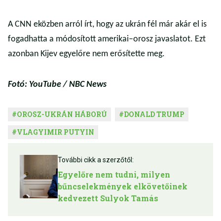
A CNN eközben arról írt, hogy az ukrán fél már akár el is
fogadhatta a módosított amerikai–orosz javaslatot. Ezt
azonban Kijev egyelőre nem erősítette meg.
Fotó: YouTube / NBC News
#
OROSZ-UKRÁN HÁBORÚ
#
DONALD TRUMP
#
VLAGYIMIR PUTYIN
További cikk a szerzőtől:
Egyelőre nem tudni, milyen
bűncselekmények elkövetőinek
kedvezett Sulyok Tamás