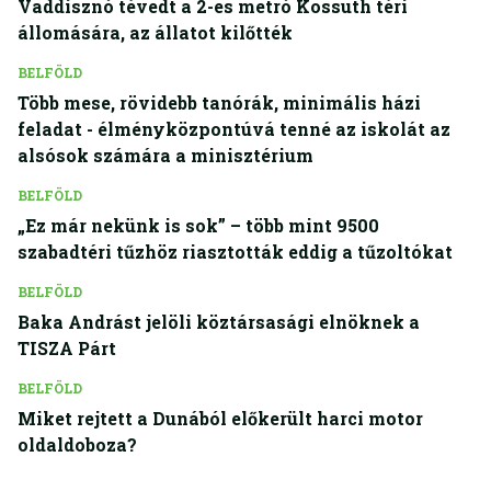
Vaddisznó tévedt a 2-es metró Kossuth téri
állomására, az állatot kilőtték
BELFÖLD
Több mese, rövidebb tanórák, minimális házi
feladat - élményközpontúvá tenné az iskolát az
alsósok számára a minisztérium
BELFÖLD
„Ez már nekünk is sok” – több mint 9500
szabadtéri tűzhöz riasztották eddig a tűzoltókat
BELFÖLD
Baka Andrást jelöli köztársasági elnöknek a
TISZA Párt
BELFÖLD
Miket rejtett a Dunából előkerült harci motor
oldaldoboza?