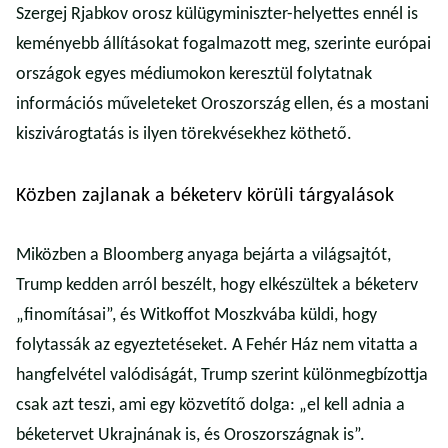
Szergej Rjabkov orosz külügyminiszter-helyettes ennél is
keményebb állításokat fogalmazott meg, szerinte európai
országok egyes médiumokon keresztül folytatnak
információs műveleteket Oroszország ellen, és a mostani
kiszivárogtatás is ilyen törekvésekhez köthető.
Közben zajlanak a béketerv körüli tárgyalások
Miközben a Bloomberg anyaga bejárta a világsajtót,
Trump kedden arról beszélt, hogy elkészültek a béketerv
„finomításai”, és Witkoffot Moszkvába küldi, hogy
folytassák az egyeztetéseket. A Fehér Ház nem vitatta a
hangfelvétel valódiságát, Trump szerint különmegbízottja
csak azt teszi, ami egy közvetítő dolga: „el kell adnia a
béketervet Ukrajnának is, és Oroszországnak is”.