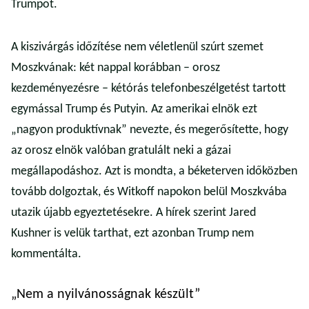
Trumpot.
A kiszivárgás időzítése nem véletlenül szúrt szemet
Moszkvának: két nappal korábban – orosz
kezdeményezésre – kétórás telefonbeszélgetést tartott
egymással Trump és Putyin. Az amerikai elnök ezt
„nagyon produktívnak” nevezte, és megerősítette, hogy
az orosz elnök valóban gratulált neki a gázai
megállapodáshoz. Azt is mondta, a béketerven időközben
tovább dolgoztak, és Witkoff napokon belül Moszkvába
utazik újabb egyeztetésekre. A hírek szerint Jared
Kushner is velük tarthat, ezt azonban Trump nem
kommentálta.
„Nem a nyilvánosságnak készült”