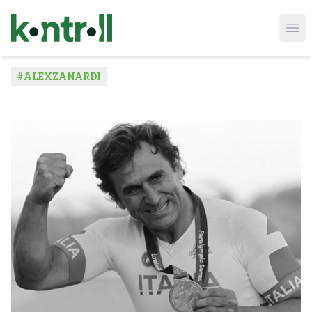
Ope
#
ALEXZANARDI