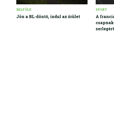
BELFÖLD
SPORT
Jön a BL-döntő, indul az őrület
A franci
csapnak 
serlegér