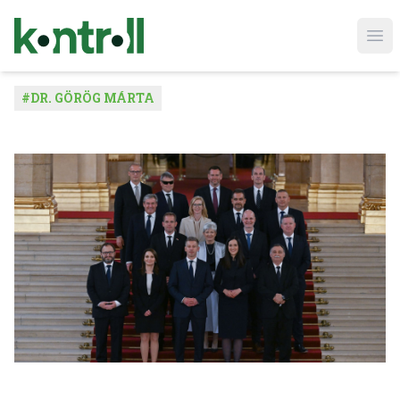
Ope
#
DR. GÖRÖG MÁRTA