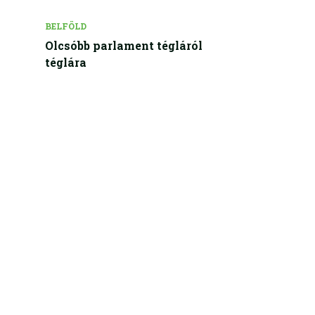
BELFÖLD
Olcsóbb parlament tégláról
téglára