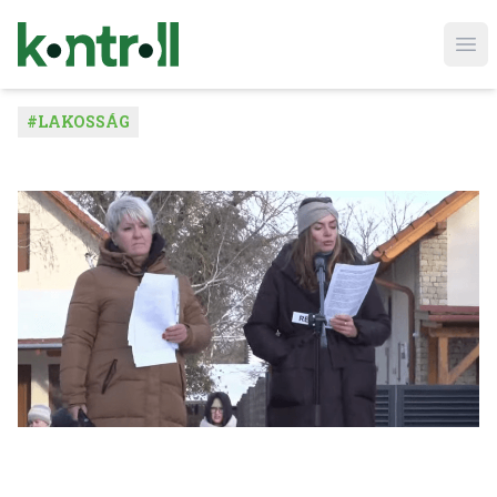
Ope
#
LAKOSSÁG