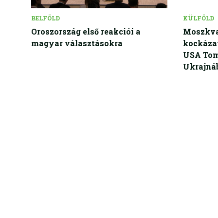
BELFÖLD
KÜLFÖLD
Oroszország első reakciói a
Moszkva
magyar választásokra
kockázat
USA Tom
Ukrajná