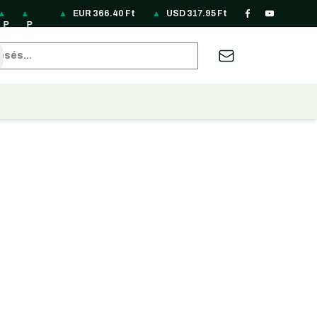
▲
▲
▲
▲
▲
EUR
▲
366.40
▲
Ft
▲
▲
▲
USD
▲
317.95
▲
Ft
▲
▲
▲
▲
P
P
R
R
R
S
S
T
T
U
U
Z
A
B
HP
LN
O
S
U
EK
G
H
RY
A
S
A
U
RL
.
85
N
D
B
33
D
B
6.
H
D
R
D
62
sés
22
.1
69
3.
3.
.4
24
9.
66
7.
31
19
22
.1
F
8
.7
12
87
8
8.
62
F
10
7.
.5
3.
9
F
0
F
F
F
09
F
t
F
95
2
74
F
t
F
t
t
t
F
t
t
F
F
F
t
t
t
t
t
t