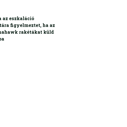
 az eszkaláció
ára figyelmeztet, ha az
ahawk rakétákat küld
ba