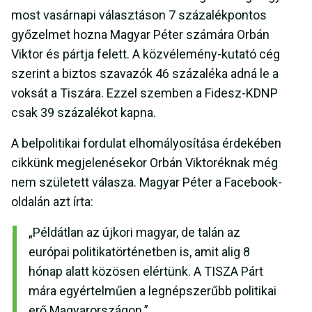
most vasárnapi választáson 7 százalékpontos
győzelmet hozna Magyar Péter számára Orbán
Viktor és pártja felett. A közvélemény-kutató cég
szerint a biztos szavazók 46 százaléka adná le a
voksát a Tiszára. Ezzel szemben a Fidesz-KDNP
csak 39 százalékot kapna.
A belpolitikai fordulat elhomályosítása érdekében
cikkünk megjelenésekor Orbán Viktoréknak még
nem született válasza. Magyar Péter a Facebook-
oldalán azt írta:
„Példátlan az újkori magyar, de talán az
európai politikatörténetben is, amit alig 8
hónap alatt közösen elértünk. A TISZA Párt
mára egyértelműen a legnépszerűbb politikai
erő Magyarországon.”