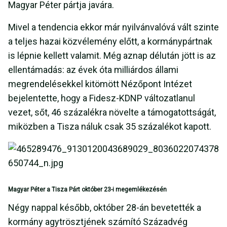
Magyar Péter pártja javára.
Mivel a tendencia ekkor már nyilvánvalóvá vált szinte
a teljes hazai közvélemény előtt, a kormánypártnak
is lépnie kellett valamit. Még aznap délután jött is az
ellentámadás: az évek óta milliárdos állami
megrendelésekkel kitömött Nézőpont Intézet
bejelentette, hogy a Fidesz-KDNP változatlanul
vezet, sőt, 46 százalékra növelte a támogatottságát,
miközben a Tisza náluk csak 35 százalékot kapott.
Magyar Péter a Tisza Párt október 23-i megemlékezésén
Négy nappal később, október 28-án bevetették a
kormány agytrösztjének számító Századvég