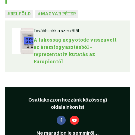
#
BELFÖLD
#
MAGYAR PÉTER
További cikk a szerzőtől:
A lakosság négyötöde visszavett
az áramfogyasztásból -
reprezentatív kutatás az
Europiontól
Csatlakozzon hozzánk közösségi
oldalainkon is!
Ne maradjon le semmiről...