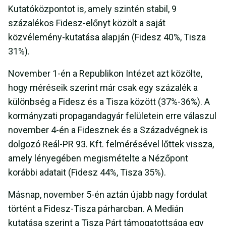
Kutatóközpontot is, amely szintén stabil, 9
százalékos Fidesz-előnyt közölt a saját
közvélemény-kutatása alapján (Fidesz 40%, Tisza
31%).
November 1-én a Republikon Intézet azt közölte,
hogy méréseik szerint már csak egy százalék a
különbség a Fidesz és a Tisza között (37%-36%). A
kormányzati propagandagyár felületein erre válaszul
november 4-én a Fidesznek és a Századvégnek is
dolgozó Reál-PR 93. Kft. felmérésével lőttek vissza,
amely lényegében megismételte a Nézőpont
korábbi adatait (Fidesz 44%, Tisza 35%).
Másnap, november 5-én aztán újabb nagy fordulat
történt a Fidesz-Tisza párharcban. A Medián
kutatása szerint a Tisza Párt támogatottsága egy