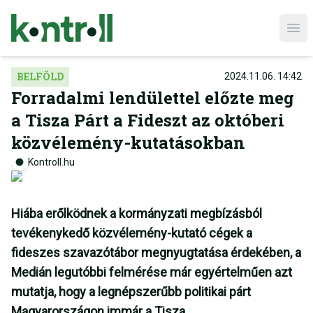
Ope
BELFÖLD
2024.11.06. 14:42
Forradalmi lendülettel előzte meg
a Tisza Párt a Fideszt az októberi
közvélemény-kutatásokban
Kontroll.hu
Hiába erőlködnek a kormányzati megbízásból
tevékenykedő közvélemény-kutató cégek a
fideszes szavazótábor megnyugtatása érdekében, a
Medián legutóbbi felmérése már egyértelműen azt
mutatja, hogy a legnépszerűbb politikai párt
Magyarországon immár a Tisza.