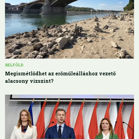
BELFÖLD
Megismétlődhet az erőműleálláshoz vezető
alacsony vízszint?