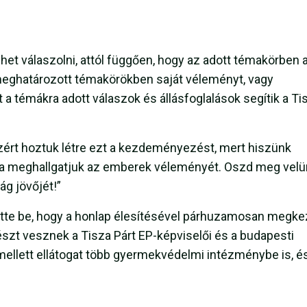
het válaszolni, attól függően, hogy az adott témakörben 
 meghatározott témakörökben saját véleményt, vagy
t a témákra adott válaszok és állásfoglalások segítik a Ti
Azért hoztuk létre ezt a kezdeményezést, mert hiszünk
 ha meghallgatjuk az emberek véleményét. Oszd meg velü
ág jövőjét!”
ette be, hogy a honlap élesítésével párhuzamosan megke
részt vesznek a Tisza Párt EP-képviselői és a budapesti
emellett ellátogat több gyermekvédelmi intézménybe is, é