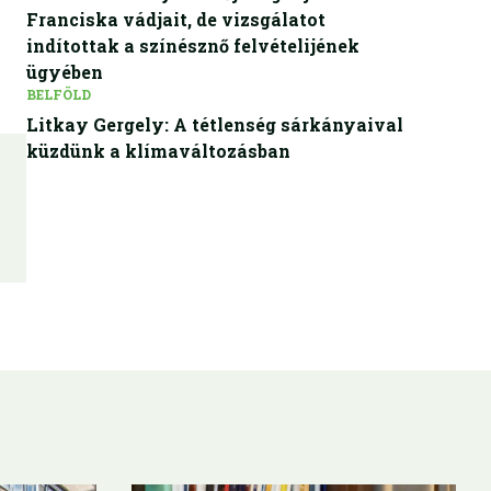
Franciska vádjait, de vizsgálatot
indítottak a színésznő felvételijének
ügyében
BELFÖLD
Litkay Gergely: A tétlenség sárkányaival
küzdünk a klímaváltozásban