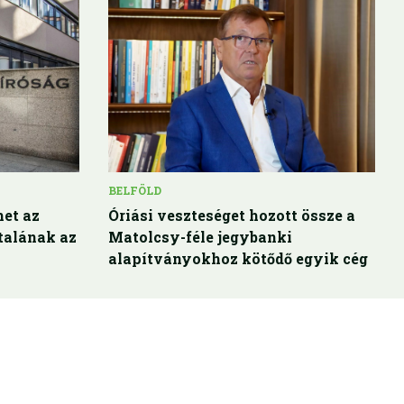
BELFÖLD
het az
Óriási veszteséget hozott össze a
talának az
Matolcsy-féle jegybanki
alapítványokhoz kötődő egyik cég