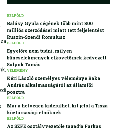
BELFÖLD
Balásy Gyula cégének több mint 800
a
milliós szerződései miatt tett feljelentést
Ruszin-Szendi Romulusz
sza
BELFÖLD
Egyelőre nem tudni, milyen
bűncselekmények elkövetőinek kedvezett
Sulyok Tamás
nk,
VÉLEMÉNY
Kéri László személyes véleménye Baka
András alkalmasságáról az államfői
zdi
posztra
BELFÖLD
Már a hétvégén kiderülhet, kit jelöl a Tisza
s
köztársasági elnöknek
BELFÖLD
Az SZFE osztályvezetője tagadja Farkas