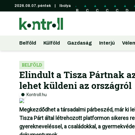
2026.08.07. péntek
|
Ibolya
▲
▲
▲
▲
▲
▲
▲
A
B
C
C
C
C
D
U
RL
A
HF
NY
ZK
KK
U
D
61
D
38
46
15
48
R
22
.3
22
8.
.5
.0
.5
3
1.
9
4.
92
9
2
6
3
55
F
45
F
F
F
F
0
F
t
F
t
t
t
t
F
Belföld
Külföld
Gazdaság
Interjú
Véle
t
t
t
BELFÖLD
Elindult a Tisza Pártnak a
lehet küldeni az országról
Kontroll.hu
Megkezdődhet a társadalmi párbeszéd, már ki lehe
Tisza Párt által létrehozott platformon sikeres 
gyerekneveléssel, a családokkal, a gyermekvéde
dokumentumok.