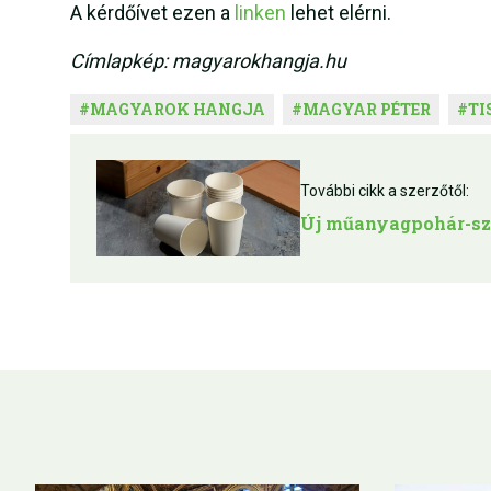
A kérdőívet ezen a
linken
lehet elérni.
Címlapkép: magyarokhangja.hu
#
MAGYAROK HANGJA
#
MAGYAR PÉTER
#
TI
További cikk a szerzőtől:
Új műanyagpohár-sz