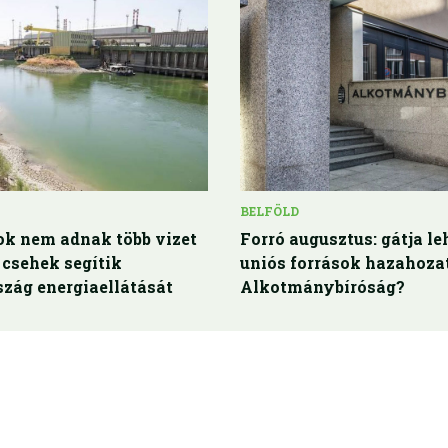
BELFÖLD
ok nem adnak több vizet
Forró augusztus: gátja le
 csehek segítik
uniós források hazahoza
zág energiaellátását
Alkotmánybíróság?