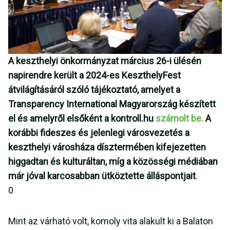
A keszthelyi önkormányzat március 26-i ülésén
napirendre került a 2024-es KeszthelyFest
átvilágításáról szóló tájékoztató, amelyet a
Transparency International Magyarország készített
el és amelyről elsőként a kontroll.hu
számolt be.
A
korábbi fideszes és jelenlegi városvezetés a
keszthelyi városháza dísztermében kifejezetten
higgadtan és kulturáltan, míg a közösségi médiában
már jóval karcosabban ütköztette álláspontjait
.
0
Mint az várható volt, komoly vita alakult ki a Balaton