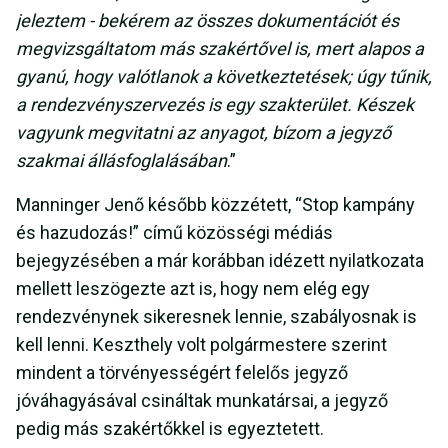
jeleztem - bekérem az összes dokumentációt és
megvizsgáltatom más szakértővel is, mert alapos a
gyanú, hogy valótlanok a következtetések; úgy tűnik,
a rendezvényszervezés is egy szakterület. Készek
vagyunk megvitatni az anyagot, bízom a jegyző
szakmai állásfoglalásában
.”
Manninger Jenő később közzétett, “Stop kampány
és hazudozás!” című közösségi médiás
bejegyzésében a már korábban idézett nyilatkozata
mellett leszögezte azt is, hogy nem elég egy
rendezvénynek sikeresnek lennie, szabályosnak is
kell lenni. Keszthely volt polgármestere szerint
mindent a törvényességért felelős jegyző
jóváhagyásával csináltak munkatársai, a jegyző
pedig más szakértőkkel is egyeztetett.