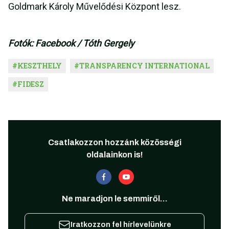
Goldmark Károly Művelődési Központ lesz.
Fotók: Facebook / Tóth Gergely
#
KESZTHELY
#
TRANSPARENCY INTERNATIONAL
#
FIDESZ
Csatlakozzon hozzánk közösségi
oldalainkon is!
Ne maradjon le semmiről...
Iratkozzon fel hírlevelünkre