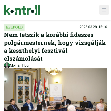
Ope
BELFÖLD
2025.03.28. 15:16
Nem tetszik a korábbi fideszes
polgármesternek, hogy vizsgálják
a keszthelyi fesztivál
elszámolását
Molnár Tibor