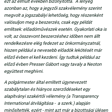
ezt az elmúlt években bizonyította. A lényeg
azonban az, hogy a jegyzői szakvélemény szerint
megvolt a jogszabályi lehetőség, hogy részenként
valósuljon meg a beszerzés, csak egy példát
említsek: előadóművészek esetén. Gyakorlati oka is
volt, az összevont beszerzéshez időben nem állt
rendelkezésre elég fedezet az önkormányzatnál,
hiszen például a nevesebb előadók lekötését már
előző évben el kell kezdeni. Így tudtuk például az
előző évben Presser Gábort vagy tavaly a Neoton
együttest meghívni.
A polgármester által említett úgynevezett
szabálytalan és hiányos szerződéseket egy
alapítványi szakértői vélemény (a Transparency
International átvilágítása - a szerk.) alapján
minősítették, ezért - mint azt már a bizottsági ülésen