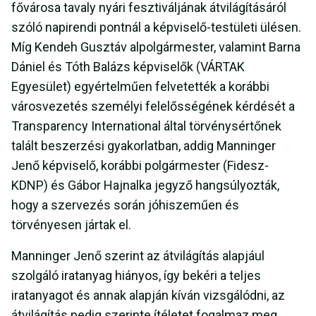
fővárosa tavaly nyári fesztiváljának átvilágításáról
szóló napirendi pontnál a képviselő-testületi ülésen.
Míg Kendeh Gusztáv alpolgármester, valamint Barna
Dániel és Tóth Balázs képviselők (VÁRTAK
Egyesület) egyértelműen felvetették a korábbi
városvezetés személyi felelősségének kérdését a
Transparency International által törvénysértőnek
talált beszerzési gyakorlatban, addig Manninger
Jenő képviselő, korábbi polgármester (Fidesz-
KDNP) és Gábor Hajnalka jegyző hangsúlyozták,
hogy a szervezés során jóhiszeműen és
törvényesen jártak el.
Manninger Jenő szerint az átvilágítás alapjául
szolgáló iratanyag hiányos, így bekéri a teljes
iratanyagot és annak alapján kíván vizsgálódni, az
átvilágítás pedig szerinte ítéletet fogalmaz meg.