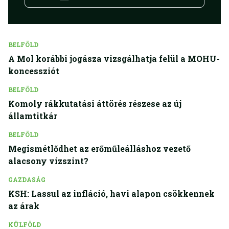
BELFÖLD
A Mol korábbi jogásza vizsgálhatja felül a MOHU-
koncessziót
BELFÖLD
Komoly rákkutatási áttörés részese az új
államtitkár
BELFÖLD
Megismétlődhet az erőműleálláshoz vezető
alacsony vízszint?
GAZDASÁG
KSH: Lassul az infláció, havi alapon csökkennek
az árak
KÜLFÖLD