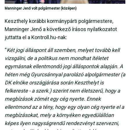
Manninger Jenő volt polgármester (középen)
Keszthely korábbi kormánypárti polgármestere,
Manninger Jenő a következő írásos nyilatkozatot
juttatta el a Kontroll.hu-nak:
“
Két jogi álláspont áll szemben, melyet tovább kell
vizsgálni, de a politikus nem mondhat ítéletet
egymásnak ellentmondó jogi álláspontok alapján. A
héten még Gyurcsánnyal parolázó alpolgármester (a
DK elnöke országjárása során Keszthelyt is
felkereste - a szerk.) szerint nem életszerű, hogy a
megbízások zömét egy cég nyerte. Ennek
ellentmond az a tény, hogy egy olyan cég nyerte el a
megbízásokat, mely a környéken egyedülállóan
képes ilyen nagyságrendű rendezvényt szervezni,