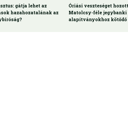
sztus: gátja lehet az
Óriási veszteséget hozott
rások hazahozatalának az
Matolcsy-féle jegybanki
bíróság?
alapítványokhoz kötődő 