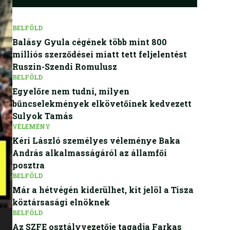
BELFÖLD
Balásy Gyula cégének több mint 800
milliós szerződései miatt tett feljelentést
Ruszin-Szendi Romulusz
BELFÖLD
Egyelőre nem tudni, milyen
bűncselekmények elkövetőinek kedvezett
Sulyok Tamás
VÉLEMÉNY
Kéri László személyes véleménye Baka
András alkalmasságáról az államfői
posztra
BELFÖLD
Már a hétvégén kiderülhet, kit jelöl a Tisza
köztársasági elnöknek
BELFÖLD
Az SZFE osztályvezetője tagadja Farkas