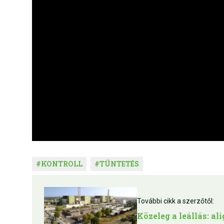
#
KONTROLL
#
TÜNTETÉS
További cikk a szerzőtől:
Közeleg a leállás: a