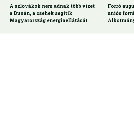
A szlovákok nem adnak több vizet
Forró augu
a Dunán, a csehek segítik
uniós for
Magyarország energiaellátását
Alkotmány