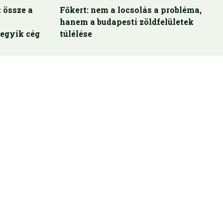
 össze a
Főkert: nem a locsolás a probléma,
hanem a budapesti zöldfelületek
egyik cég
túlélése