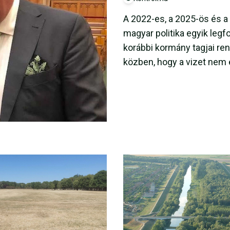
A 2022-es, a 2025-ös és a
magyar politika egyik legf
korábbi kormány tagjai re
közben, hogy a vizet nem e
azonban jóval kevesebb s
alapját jelentő Nemzeti Ví
korábban elkészült, és akk
tartalmazott.