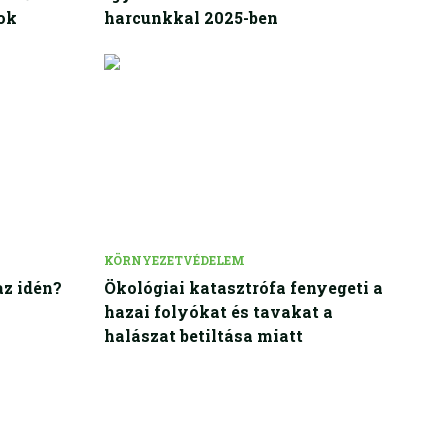
ok
harcunkkal 2025-ben
KÖRNYEZETVÉDELEM
az idén?
Ökológiai katasztrófa fenyegeti a
hazai folyókat és tavakat a
halászat betiltása miatt