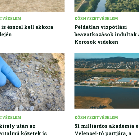
TVÉDELEM
KÖRNYEZETVÉDELEM
 is ésszel kell ekkora
Példátlan vízpótlási
dején
beavatkozások indultak 
Körösök vidékén
TVÉDELEM
KÖRNYEZETVÉDELEM
irály után az
51 milliárdos akadémia é
artalmú kőzetek is
Velencei-tó partjára, a