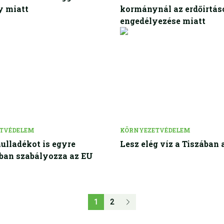
y miatt
kormánynál az erdőirtás
engedélyezése miatt
TVÉDELEM
KÖRNYEZETVÉDELEM
hulladékot is egyre
Lesz elég víz a Tiszában 
ban szabályozza az EU
1
2