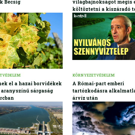
ak Bécsig
világbajnokságot mégis e
költöztetni a kiszáradó t
TVÉDELEM
KÖRNYEZETVÉDELEM
nek el a hazai borvidékek
A Római-part emberi
ő aranyszínű sárgaság
tartózkodásra alkalmatl
arcban
árvíz után