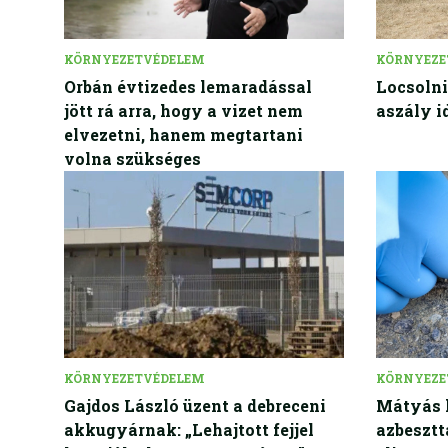
KÖRNYEZETVÉDELEM
KÖRNYEZE
Orbán évtizedes lemaradással
Locsolni
jött rá arra, hogy a vizet nem
aszály i
elvezetni, hanem megtartani
volna szükséges
KÖRNYEZETVÉDELEM
KÖRNYEZE
Gajdos László üzent a debreceni
Mátyás k
akkugyárnak: „Lehajtott fejjel
azbesztt