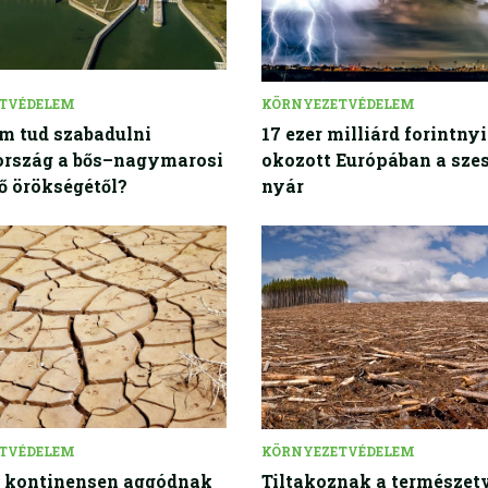
TVÉDELEM
KÖRNYEZETVÉDELEM
m tud szabadulni
17 ezer milliárd forintnyi
rszág a bős–nagymarosi
okozott Európában a sze
ő örökségétől?
nyár
TVÉDELEM
KÖRNYEZETVÉDELEM
z kontinensen aggódnak
Tiltakoznak a természet