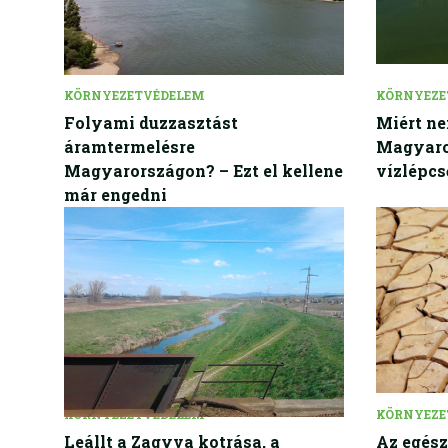
KÖRNYEZETVÉDELEM
KÖRNYEZE
Folyami duzzasztást
Miért ne
áramtermelésre
Magyaro
Magyarországon? – Ezt el kellene
vízlépcs
már engedni
KÖRNYEZETVÉDELEM
KÖRNYEZE
Leállt a Zagyva kotrása, a
Az egés