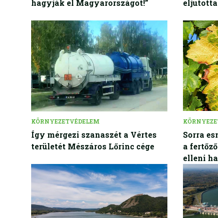
hagyják el Magyarországot!”
eljutott
KÖRNYEZETVÉDELEM
KÖRNYEZE
Így mérgezi szanaszét a Vértes
Sorra es
területét Mészáros Lőrinc cége
a fertőz
elleni h