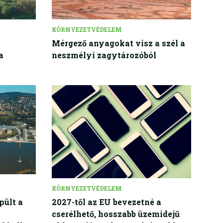
KÖRNYEZETVÉDELEM
Mérgező anyagokat visz a szél a
a
neszmélyi zagytározóból
KÖRNYEZETVÉDELEM
pült a
2027-től az EU bevezetné a
cserélhető, hosszabb üzemidejű