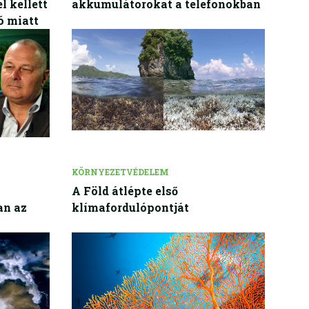
l kellett
akkumulátorokat a telefonokban
ó miatt
KÖRNYEZETVÉDELEM
A Föld átlépte első
an az
klímafordulópontját