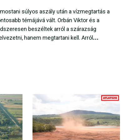
 mostani súlyos aszály után a vízmegtartás a
ontosabb témájává vált. Orbán Viktor és a
ndszeresen beszéltek arról a szárazság
lvezetni, hanem megtartani kell. Arról
zó esett, hogy ennek a szemléletnek az
zstratégia már közel egy évtizeddel
or már részletes fejlesztési javaslatokat is