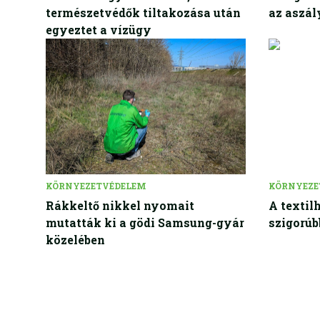
természetvédők tiltakozása után
az aszál
egyeztet a vízügy
KÖRNYEZETVÉDELEM
KÖRNYEZE
Rákkeltő nikkel nyomait
A textil
mutatták ki a gödi Samsung-gyár
szigorúb
közelében