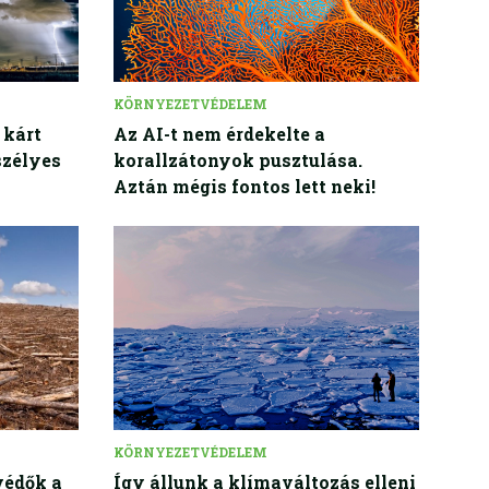
KÖRNYEZETVÉDELEM
 kárt
Az AI-t nem érdekelte a
szélyes
korallzátonyok pusztulása.
Aztán mégis fontos lett neki!
KÖRNYEZETVÉDELEM
védők a
Így állunk a klímaváltozás elleni