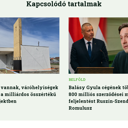
Kapcsolódó tartalmak
BELFÖLD
k vannak, váróhelyiségek
Balásy Gyula cégének tö
a milliárdos összértékű
800 milliós szerződései m
jektben
feljelentést Ruszin-Szend
Romulusz