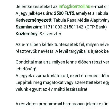
Jelentkezéseteket az
info@kontroll.hu
e-mail cí
A jegy jelképes ára:
2500 Ft/fő
, amelyet a Tabul
Kedvezményezett:
Tabula Rasa Média Alapítván
Számlaszám:
11711003-21501142 (OTP Bank)
Közlemény:
Szilveszter
Az e-mailben kérlek tüntessétek fel, milyen névr
résztvevők nevét is. A levél tárgyába is írjátok be
Gondoltál már arra, milyen lenne élőben részt ve
lehetőség!
A jegyek száma korlátozott, ezért érdemes időbe
Lepjétek meg magatokat vagy szeretteiteket egy
velünk együtt az év méltó lezárására!
A részletes programmal hamarosan jelentkezün