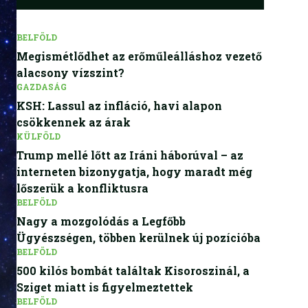
BELFÖLD
Megismétlődhet az erőműleálláshoz vezető
alacsony vízszint?
GAZDASÁG
KSH: Lassul az infláció, havi alapon
csökkennek az árak
KÜLFÖLD
Trump mellé lőtt az Iráni háborúval – az
interneten bizonygatja, hogy maradt még
lőszerük a konfliktusra
BELFÖLD
Nagy a mozgolódás a Legfőbb
Ügyészségen, többen kerülnek új pozícióba
BELFÖLD
500 kilós bombát találtak Kisoroszinál, a
Sziget miatt is figyelmeztettek
BELFÖLD