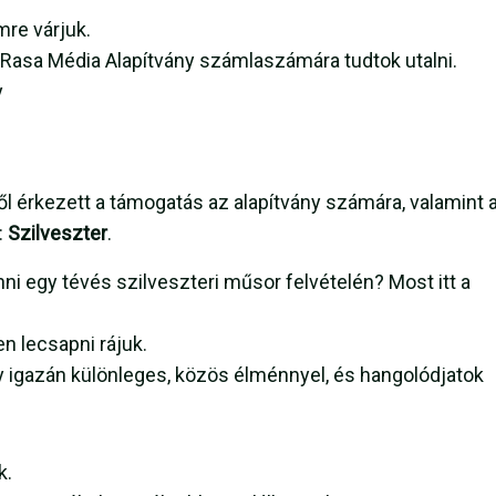
mre várjuk.
a Rasa Média Alapítvány számlaszámára tudtok utalni.
y
ől érkezett a támogatás az alapítvány számára, valamint 
:
Szilveszter
.
nni egy tévés szilveszteri műsor felvételén? Most itt a
n lecsapni rájuk.
 igazán különleges, közös élménnyel, és hangolódjatok
k.