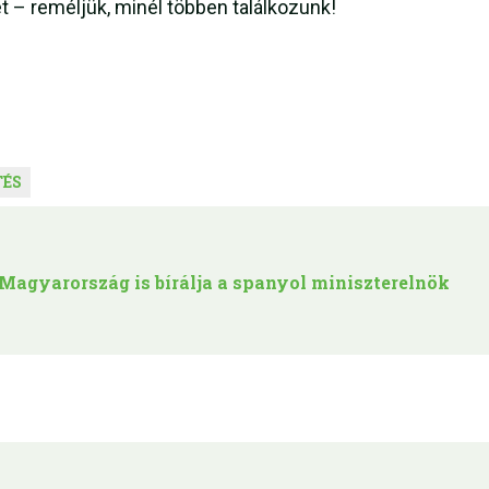
– reméljük, minél többen találkozunk!
TÉS
Magyarország is bírálja a spanyol miniszterelnök