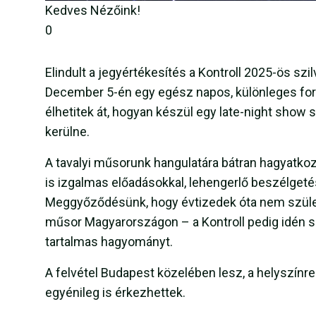
Kedves Nézőink!
0
Elindult a jegyértékesítés a Kontroll 2025-ös szi
December 5-én egy egész napos, különleges forg
élhetitek át, hogyan készül egy late-night show 
kerülne.
A tavalyi műsorunk hangulatára bátran hagyatkozh
is izgalmas előadásokkal, lehengerlő beszélget
Meggyőződésünk, hogy évtizedek óta nem születe
műsor Magyarországon – a Kontroll pedig idén s
tartalmas hagyományt.
A felvétel Budapest közelében lesz, a helyszínr
egyénileg is érkezhettek.