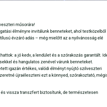
lveszteri műsorára!
atási élményre invitálunk benneteket, ahol testközelből
stílusú évzáró adás – még mielőtt az a nyilvánosság elé
attok: a jó kedv, a lendület és a szórakozás garantált. Id
ésekkel és hangulatos zenével várunk benneteket.
tt igazán értékes, valódi élményt nyújtó szilveszteri
zeretné újraéleszteni ezt a könnyed, szórakoztató, mégi
e és vissza transzfert biztosítunk, de természetesen