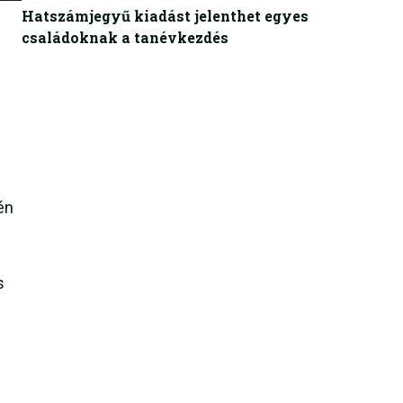
Hatszámjegyű kiadást jelenthet egyes
családoknak a tanévkezdés
én
s