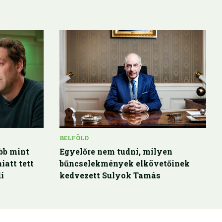
BELFÖLD
bb mint
Egyelőre nem tudni, milyen
iatt tett
bűncselekmények elkövetőinek
i
kedvezett Sulyok Tamás