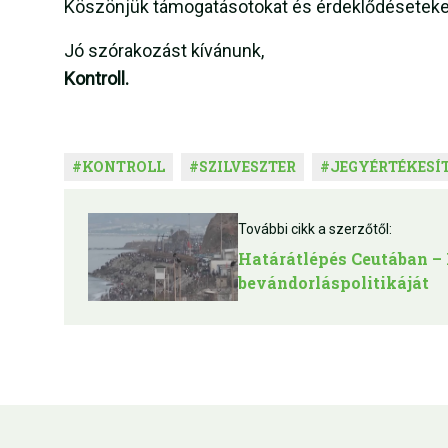
Köszönjük támogatásotokat és érdeklődéseteket 
Jó szórakozást kívánunk,
Kontroll.
#
KONTROLL
#
SZILVESZTER
#
JEGYÉRTÉKESÍ
További cikk a szerzőtől:
Határátlépés Ceutában – 
bevándorláspolitikáját