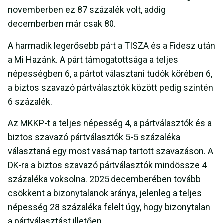
novemberben ez 87 százalék volt, addig
decemberben már csak 80.
A harmadik legerősebb párt a TISZA és a Fidesz után
a Mi Hazánk. A párt támogatottsága a teljes
népességben 6, a pártot választani tudók körében 6,
a biztos szavazó pártválasztók között pedig szintén
6 százalék.
Az MKKP-t a teljes népesség 4, a pártválasztók és a
biztos szavazó pártválasztók 5-5 százaléka
választaná egy most vasárnap tartott szavazáson. A
DK-ra a biztos szavazó pártválasztók mindössze 4
százaléka voksolna. 2025 decemberében tovább
csökkent a bizonytalanok aránya, jelenleg a teljes
népesség 28 százaléka felelt úgy, hogy bizonytalan
a pártválasztást illetően.