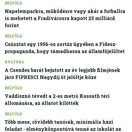
BELFÖLD
Napelemparkra, működésre vagy akár a futballra
is mehetett a Fradivárosra kapott 25 milliárd
forint
BELFÖLD
Csúsztat egy 1956-os sortűz ügyében a Fidesz-
propaganda, hogy támadhassa az államfőjelöltet
KULTÚRA
A Csendes barát bejutott az év legjobb filmjének
járó FIPRESCI Nagydíj öt jelöltje közé
BELFÖLD
Vaddisznó tévedt a 2-es metró Kossuth téri
állomására, az állatot kilőtték
BELFÖLD
Több mese, rövidebb tanórák, minimális házi
feladat - élményközpontúvá tenné az iskolát az