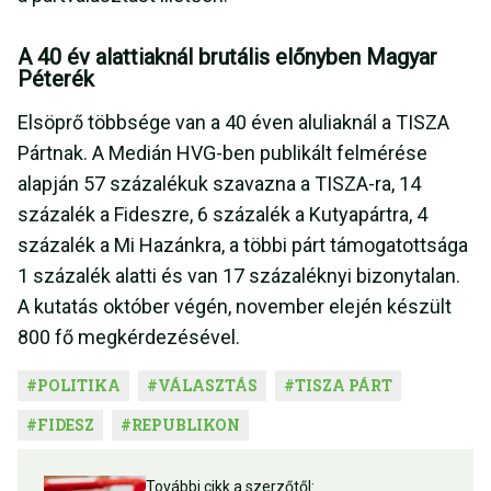
A 40 év alattiaknál brutális előnyben Magyar
Péterék
Elsöprő többsége van a 40 éven aluliaknál a TISZA
Pártnak. A Medián HVG-ben publikált felmérése
alapján 57 százalékuk szavazna a TISZA-ra, 14
százalék a Fideszre, 6 százalék a Kutyapártra, 4
százalék a Mi Hazánkra, a többi párt támogatottsága
1 százalék alatti és van 17 százaléknyi bizonytalan.
A kutatás október végén, november elején készült
800 fő megkérdezésével.
#
POLITIKA
#
VÁLASZTÁS
#
TISZA PÁRT
#
FIDESZ
#
REPUBLIKON
További cikk a szerzőtől: