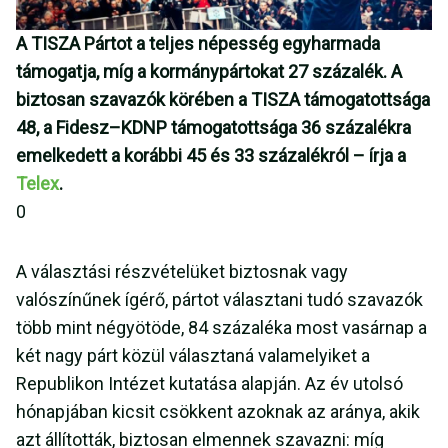
A TISZA Pártot a teljes népesség egyharmada
támogatja, míg a kormánypártokat 27 százalék. A
biztosan szavazók körében a TISZA támogatottsága
48, a Fidesz–KDNP támogatottsága 36 százalékra
emelkedett a korábbi 45 és 33 százalékról – írja a
Telex
.
0
A választási részvételüket biztosnak vagy
valószínűnek ígérő, pártot választani tudó szavazók
több mint négyötöde, 84 százaléka most vasárnap a
két nagy párt közül választaná valamelyiket a
Republikon Intézet kutatása alapján. Az év utolsó
hónapjában kicsit csökkent azoknak az aránya, akik
azt állították, biztosan elmennek szavazni: míg