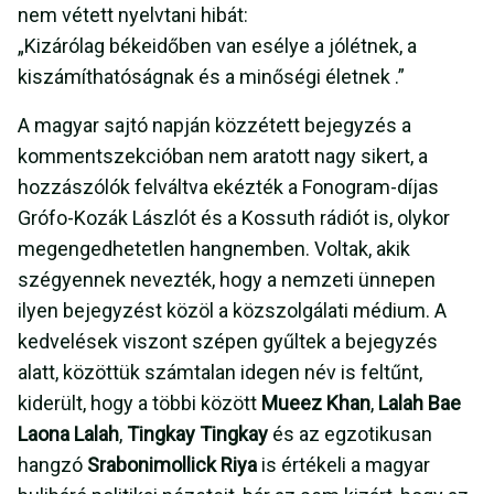
nem vétett nyelvtani hibát:
„Kizárólag békeidőben van esélye a jólétnek, a
kiszámíthatóságnak és a minőségi életnek .”
A magyar sajtó napján közzétett bejegyzés a
kommentszekcióban nem aratott nagy sikert, a
hozzászólók felváltva ekézték a Fonogram-díjas
Grófo-Kozák Lászlót és a Kossuth rádiót is, olykor
megengedhetetlen hangnemben. Voltak, akik
szégyennek nevezték, hogy a nemzeti ünnepen
ilyen bejegyzést közöl a közszolgálati médium. A
kedvelések viszont szépen gyűltek a bejegyzés
alatt, közöttük számtalan idegen név is feltűnt,
kiderült, hogy a többi között
Mueez Khan
,
Lalah Bae
Laona Lalah
,
Tingkay Tingkay
és az egzotikusan
hangzó
Srabonimollick Riya
is értékeli a magyar