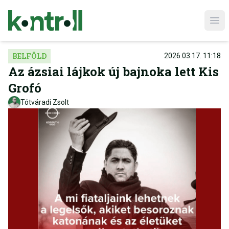
Ope
BELFÖLD
2026.03.17. 11:18
Az ázsiai lájkok új bajnoka lett Kis
Grofó
Tótváradi Zsolt