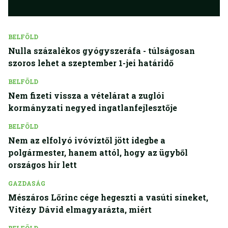
BELFÖLD
Nulla százalékos gyógyszeráfa - túlságosan
szoros lehet a szeptember 1-jei határidő
BELFÖLD
Nem fizeti vissza a vételárat a zuglói
kormányzati negyed ingatlanfejlesztője
BELFÖLD
Nem az elfolyó ivóvíztől jött idegbe a
polgármester, hanem attól, hogy az ügyből
országos hír lett
GAZDASÁG
Mészáros Lőrinc cége hegeszti a vasúti síneket,
Vitézy Dávid elmagyarázta, miért
BELFÖLD