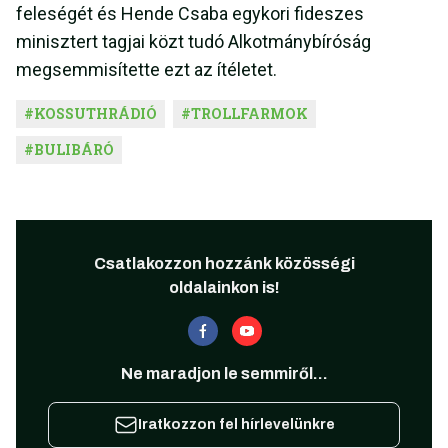
feleségét és Hende Csaba egykori fideszes
minisztert tagjai közt tudó Alkotmánybíróság
megsemmisítette ezt az ítéletet.
#
KOSSUTHRÁDIÓ
#
TROLLFARMOK
#
BULIBÁRÓ
Csatlakozzon hozzánk közösségi
oldalainkon is!
Ne maradjon le semmiről...
Iratkozzon fel hírlevelünkre