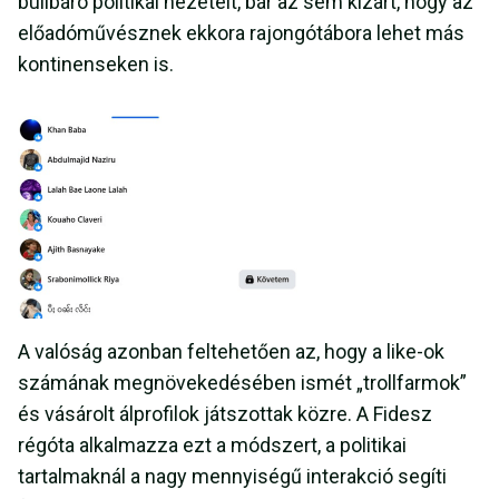
bulibáró politikai nézeteit, bár az sem kizárt, hogy az
előadóművésznek ekkora rajongótábora lehet más
kontinenseken is.
A valóság azonban feltehetően az, hogy a like-ok
számának megnövekedésében ismét „trollfarmok”
és vásárolt álprofilok játszottak közre. A Fidesz
régóta alkalmazza ezt a módszert, a politikai
tartalmaknál a nagy mennyiségű interakció segíti