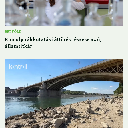
BELFÖLD
Komoly rákkutatási áttörés részese az új
államtitkár