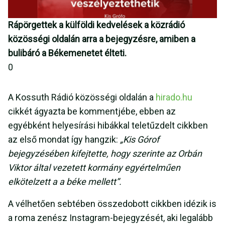
Rápörgettek a külföldi kedvelések a közrádió
közösségi oldalán arra a bejegyzésre, amiben a
bulibáró a Békemenetet élteti.
0
A Kossuth Rádió közösségi oldalán a
hirado.hu
cikkét ágyazta be kommentjébe, ebben az
egyébként helyesírási hibákkal teletűzdelt cikkben
az első mondat így hangzik:
„Kis Górof
bejegyzésében kifejtette, hogy szerinte az Orbán
Viktor által vezetett kormány egyértelműen
elkötelzett a a béke mellett”.
A vélhetően sebtében összedobott cikkben idézik is
a roma zenész Instagram-bejegyzését, aki legalább