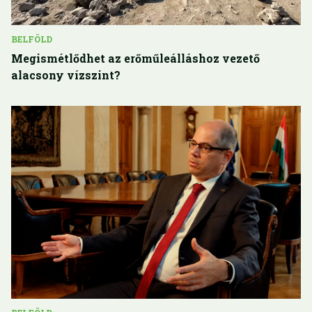
BELFÖLD
Megismétlődhet az erőműleálláshoz vezető
alacsony vízszint?