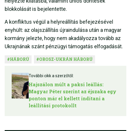
helyezte kilátásba, valamint uniós döntések
blokkolását is bejelentette.
A konfliktus végül a helyreállítás befejezésével
enyhült: az olajszállítás újraindulása után a magyar
kormány jelezte, hogy nem akadályozza tovább az
Ukrajnának szánt pénzügyi támogatás elfogadását.
#
HÁBORÚ
#
OROSZ-UKRÁN HÁBORÚ
További cikk a szerzőtől:
Hajszálon múlt a paksi leállás:
Magyar Péter szerint az éjszaka egy
ponton már el kellett indítani a
leállítási protokollt