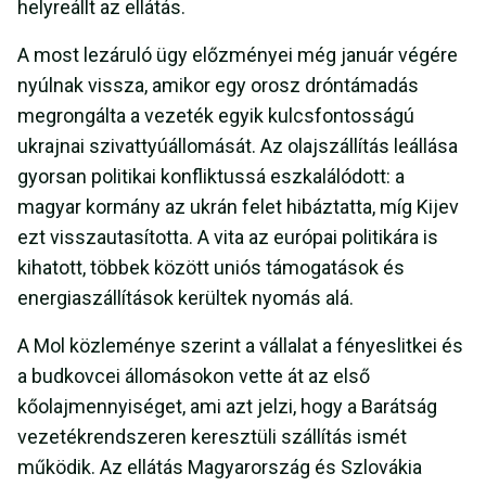
helyreállt az ellátás.
A most lezáruló ügy előzményei még január végére
nyúlnak vissza, amikor egy orosz dróntámadás
megrongálta a vezeték egyik kulcsfontosságú
ukrajnai szivattyúállomását. Az olajszállítás leállása
gyorsan politikai konfliktussá eszkalálódott: a
magyar kormány az ukrán felet hibáztatta, míg Kijev
ezt visszautasította. A vita az európai politikára is
kihatott, többek között uniós támogatások és
energiaszállítások kerültek nyomás alá.
A Mol közleménye szerint a vállalat a fényeslitkei és
a budkovcei állomásokon vette át az első
kőolajmennyiséget, ami azt jelzi, hogy a Barátság
vezetékrendszeren keresztüli szállítás ismét
működik. Az ellátás Magyarország és Szlovákia