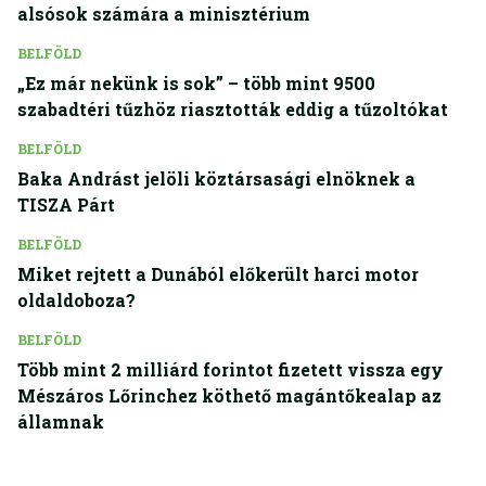
alsósok számára a minisztérium
BELFÖLD
„Ez már nekünk is sok” – több mint 9500
szabadtéri tűzhöz riasztották eddig a tűzoltókat
BELFÖLD
Baka Andrást jelöli köztársasági elnöknek a
TISZA Párt
BELFÖLD
Miket rejtett a Dunából előkerült harci motor
oldaldoboza?
BELFÖLD
Több mint 2 milliárd forintot fizetett vissza egy
Mészáros Lőrinchez köthető magántőkealap az
államnak