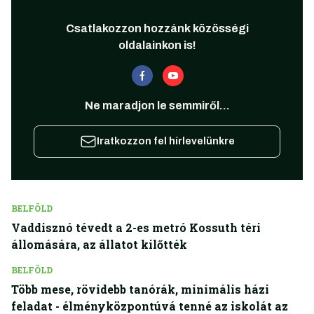
Csatlakozzon hozzánk közösségi
oldalainkon is!
Ne maradjon le semmiről...
Iratkozzon fel hírlevelünkre
BELFÖLD
Vaddisznó tévedt a 2-es metró Kossuth téri
állomására, az állatot kilőtték
BELFÖLD
Több mese, rövidebb tanórák, minimális házi
feladat - élményközpontúvá tenné az iskolát az