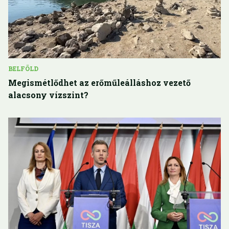
BELFÖLD
Megismétlődhet az erőműleálláshoz vezető
alacsony vízszint?