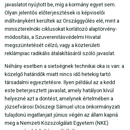
javaslatot nyújtott be, míg a kormány egyet sem.
Olyan jelentős előterjesztések is képviselői
indítványként kerültek az Országgyűlés elé, mint a
miniszterelnöki ciklusokat korlátozó alaptörvény-
módosítás, a Szuverenitásvédelmi Hivatal
megszüntetését célzó, vagy a közterületi
reklámpiac radikális átalakításáról szóló javaslat.
Néhány esetben a sietségnek technikai oka is van: a
közelgő határidők miatt nincs idő hetekig tartó
társadalmi egyeztetésre. Ilyen például az a kedd
este beterjesztett javaslat, amely hatályon kívül
helyezné azt a döntést, amelynek értelmében a
józsefvárosi Diószegi Sámuel utca önkormányzati
tulajdonú ingatlanjait június végén az állam kapná
meg a Nemzeti Közszolgálati Egyetem (NKE)