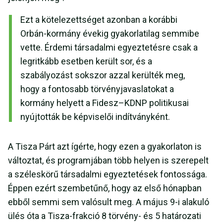
Ezt a kötelezettséget azonban a korábbi
Orbán-kormány évekig gyakorlatilag semmibe
vette. Érdemi társadalmi egyeztetésre csak a
legritkább esetben került sor, és a
szabályozást sokszor azzal kerülték meg,
hogy a fontosabb törvényjavaslatokat a
kormány helyett a Fidesz–KDNP politikusai
nyújtották be képviselői indítványként.
A Tisza Párt azt ígérte, hogy ezen a gyakorlaton is
változtat, és programjában több helyen is szerepelt
a széleskörű társadalmi egyeztetések fontossága.
Éppen ezért szembetűnő, hogy az első hónapban
ebből semmi sem valósult meg. A május 9-i alakuló
ülés óta a Tisza-frakció 8 törvény- és 5 határozati