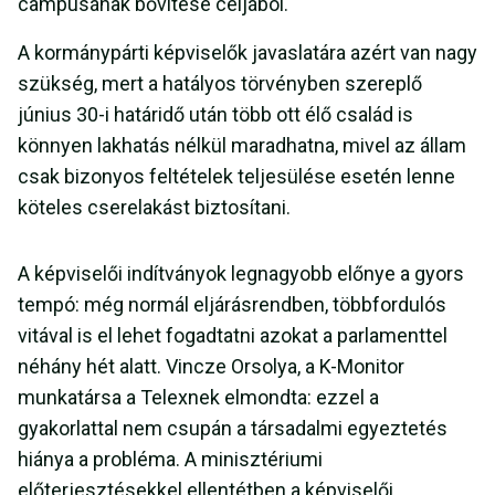
campusának bővítése céljából.
A kormánypárti képviselők javaslatára azért van nagy
szükség, mert a hatályos törvényben szereplő
június 30-i határidő után több ott élő család is
könnyen lakhatás nélkül maradhatna, mivel az állam
csak bizonyos feltételek teljesülése esetén lenne
köteles cserelakást biztosítani.
A képviselői indítványok legnagyobb előnye a gyors
tempó: még normál eljárásrendben, többfordulós
vitával is el lehet fogadtatni azokat a parlamenttel
néhány hét alatt. Vincze Orsolya, a K-Monitor
munkatársa a Telexnek elmondta: ezzel a
gyakorlattal nem csupán a társadalmi egyeztetés
hiánya a probléma. A minisztériumi
előterjesztésekkel ellentétben a képviselői