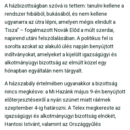
A házbizottságban szóvá is tettem: tanulni kellene a
rendszer hibáiból, bukásából, és nem kellene
ugyanarra az útra lépni, amelyen mégis elindult a
Tisza” – fogalmazott Novák Előd a múlt szerdai,
napirend utáni felszólalásában. A politikus fel is
sorolta azokat az alakuló ülés napján benyújtott
indítványokat, amelyeket a kijelölt igazságügyi és
alkotmányügyi bizottság az elmúlt közel egy
hónapban egyáltalán nem tárgyalt.
A házszabály értelmében ugyanakkor a bizottság
nincs megkésve: a Mi Hazánk május 9-én benyújtott
előterjesztéseiről a nyári szünet miatt ráérnek
szeptember 4-ig határozni. A Telex megkereste az
igazságügyi és alkotmányügyi bizottság elnökét,
Hantosi Istvánt, valamint az Országgyűlés