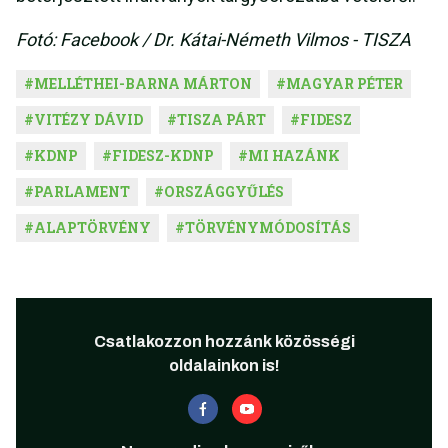
Fotó: Facebook / Dr. Kátai-Németh Vilmos - TISZA
#
MELLÉTHEI-BARNA MÁRTON
#
MAGYAR PÉTER
#
VITÉZY DÁVID
#
TISZA PÁRT
#
FIDESZ
#
KDNP
#
FIDESZ-KDNP
#
MI HAZÁNK
#
PARLAMENT
#
ORSZÁGGYŰLÉS
#
ALAPTÖRVÉNY
#
TÖRVÉNYMÓDOSÍTÁS
Csatlakozzon hozzánk közösségi
oldalainkon is!