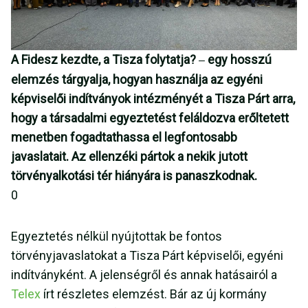
A Fidesz kezdte, a Tisza folytatja?
egy hosszú
–
elemzés tárgyalja, hogyan használja az egyéni
képviselői indítványok intézményét a Tisza Párt arra,
hogy a társadalmi egyeztetést feláldozva erőltetett
menetben fogadtathassa el legfontosabb
javaslatait. Az ellenzéki pártok a nekik jutott
törvényalkotási tér hiányára is panaszkodnak.
0
Egyeztetés nélkül nyújtottak be fontos
törvényjavaslatokat a Tisza Párt képviselői, egyéni
indítványként. A jelenségről és annak hatásairól a
Telex
írt részletes elemzést. Bár az új kormány