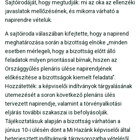
Sajtóirodáját, hogy megtudják: mi az oka az ellenzéki
javaslatok mellőzésének, és mikorra várható a
napirendre vételük.
A sajtóiroda válaszában kifejtette, hogy a napirend
meghatározása során a bizottság elnöke „minden
esetben mérlegeli, hogy a bizottság előtt álló
feladatok milyen prioritással bírnak, hiszen az
Országgyűlés plenáris ülése napirendjének
előkészítése a bizottságok kiemelt feladata”.
Hozzátették: a képviselői indítványok tárgyalásának
ütemezését a soron következő plenáris ülés
tervezett napirendje, valamint a törvényalkotási
eljárás további szakaszai is befolyásolják.
Tájékoztatásuk alapján a bizottság várhatóan a
június 10-i ülésén dönt a Mi Hazánk képviselői által
beterjesztett indítványok tárgysorozatba vételéről.