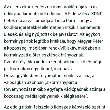
Az ellenzéknek egészen más problémája van az
eddigi parlamenti működéssel. A Fidesz és a KDNP
hetek óta azzal támadja a Tisza Pártot, hogy a
korábbi ígéretekkel ellentétben ritkák a parlamenti
ülések, és alig nyújtottak be javaslatot. Az egykori
kormánypártok legfőbb kritikája, hogy Magyar Péter
a közösségi médiában rendkívül aktív, miközben a
kormányzati előterjesztések hiányoznak.
Szentkirályi Alexandra szerint például a közösségi
platformokon úgy tűnhet, mintha az
Országgyűlésben folyamatos munka zajlana, a
valóságban azonban „a kormánypárt a
törvényhozást inkább egyfajta vádlópadnak szánja a
közösségi média igényeinek kielégítésére”.
Az eddig ritkán felszólaló fideszes képviselő szerint