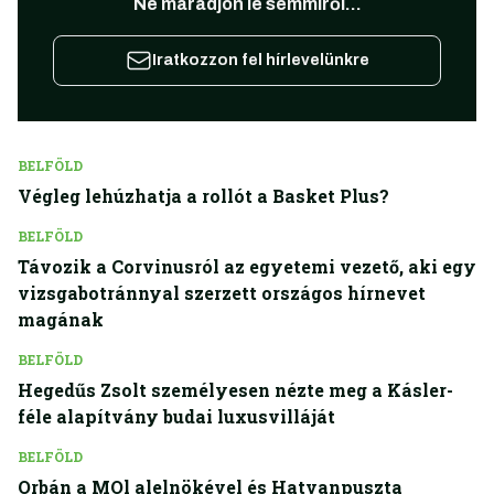
Ne maradjon le semmiről...
Iratkozzon fel hírlevelünkre
BELFÖLD
Végleg lehúzhatja a rollót a Basket Plus?
BELFÖLD
Távozik a Corvinusról az egyetemi vezető, aki egy
vizsgabotránnyal szerzett országos hírnevet
magának
BELFÖLD
Hegedűs Zsolt személyesen nézte meg a Kásler-
féle alapítvány budai luxusvilláját
BELFÖLD
Orbán a MOl alelnökével és Hatvanpuszta