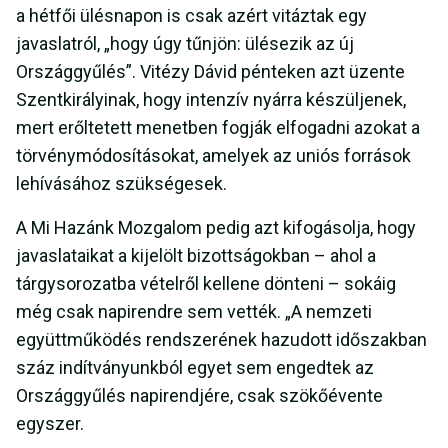
a hétfői ülésnapon is csak azért vitáztak egy
javaslatról, „hogy úgy tűnjön: ülésezik az új
Országgyűlés”. Vitézy Dávid pénteken azt üzente
Szentkirályinak, hogy intenzív nyárra készüljenek,
mert erőltetett menetben fogják elfogadni azokat a
törvénymódosításokat, amelyek az uniós források
lehívásához szükségesek.
A Mi Hazánk Mozgalom pedig azt kifogásolja, hogy
javaslataikat a kijelölt bizottságokban – ahol a
tárgysorozatba vételről kellene dönteni – sokáig
még csak napirendre sem vették. „A nemzeti
együttműködés rendszerének hazudott időszakban
száz indítványunkból egyet sem engedtek az
Országgyűlés napirendjére, csak szökőévente
egyszer.