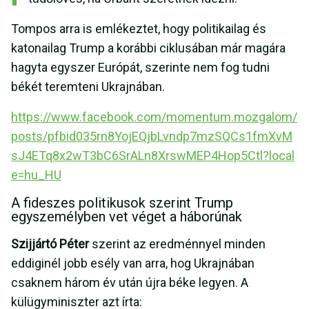
Tompos arra is emlékeztet, hogy politikailag és
katonailag Trump a korábbi ciklusában már magára
hagyta egyszer Európát, szerinte nem fog tudni
békét teremteni Ukrajnában.
https://www.facebook.com/momentum.mozgalom/
posts/pfbid035rn8YojEQjbLvndp7mzSQCs1fmXvM
sJ4ETq8x2wT3bC6SrALn8XrswMEP4Hop5Ctl?local
e=hu_HU
A fideszes politikusok szerint Trump
egyszemélyben vet véget a háborúnak
Szijjártó Péter
szerint az eredménnyel minden
eddiginél jobb esély van arra, hog Ukrajnában
csaknem három év után újra béke legyen. A
külügyminiszter azt írta: