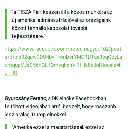
"a TISZA Párt készen áll a közös munkára az
új amerikai adminisztrációval az országaink
között fennálló kapcsolat további
fejlesztésére."
https://www.facebook.com/peter.magyar.102/post
s/pfbid02qcw3DU4bvFfwnDsrYMCTB1qa3sqQcyLa
omqupVJsS56hGL4QmvqhxhVi1fHk8kJnl?locale=h
u_HU
Gyurcsány Ferenc
, a DK elnöke Facebookban
feltöltött videójában arról beszélt, hogy rosszabb
lesz a világ Trump elnökkel.
"Amerika ezzel a magatartással, ezzel az