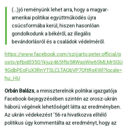
(...)jó reményünk lehet arra, hogy a magyar-
amerikai politikai együttműködés újra
csúcsformába kerül, hiszen hasonlóan
gondolkodunk a békéről, az illegális
bevándorlásról és a családok védelméről.
https://www.facebook.com/szijjarto.peter.official/p
osts/pfbid035G1kjuz465tfbi58WqoWw6SMLMrSGU
9GdbPEoFuX3RnYTSLCLTAQbVP7QftRsKWl?locale=
hu_HU
Orbán Balázs
, a miniszterelnök politikai igazgatója
Facebook-bejegyzésében szintén az orosz-ukrán
háború végének lehetőségét látta az eredményben.
Az ukrán védekezést '56-ra hivatkozva elítélő
politikus úgy kommentálta az eredményt, hogy az