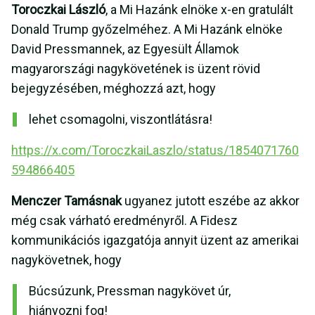
Toroczkai László
, a Mi Hazánk elnöke x-en gratulált
Donald Trump győzelméhez. A Mi Hazánk elnöke
David Pressmannek, az Egyesült Államok
magyarországi nagykövetének is üzent rövid
bejegyzésében, méghozzá azt, hogy
lehet csomagolni, viszontlátásra!
https://x.com/ToroczkaiLaszlo/status/1854071760
594866405
Menczer Tamásnak
ugyanez jutott eszébe az akkor
még csak várható eredményről. A Fidesz
kommunikációs igazgatója annyit üzent az amerikai
nagykövetnek, hogy
Búcsúzunk, Pressman nagykövet úr,
hiányozni fog!