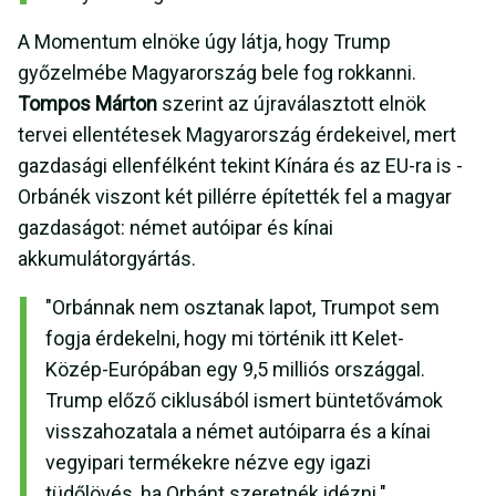
A Momentum elnöke úgy látja, hogy Trump
győzelmébe Magyarország bele fog rokkanni.
Tompos Márton
szerint az újraválasztott elnök
tervei ellentétesek Magyarország érdekeivel, mert
gazdasági ellenfélként tekint Kínára és az EU-ra is -
Orbánék viszont két pillérre építették fel a magyar
gazdaságot: német autóipar és kínai
akkumulátorgyártás.
"Orbánnak nem osztanak lapot, Trumpot sem
fogja érdekelni, hogy mi történik itt Kelet-
Közép-Európában egy 9,5 milliós országgal.
Trump előző ciklusából ismert büntetővámok
visszahozatala a német autóiparra és a kínai
vegyipari termékekre nézve egy igazi
tüdőlövés, ha Orbánt szeretnék idézni."