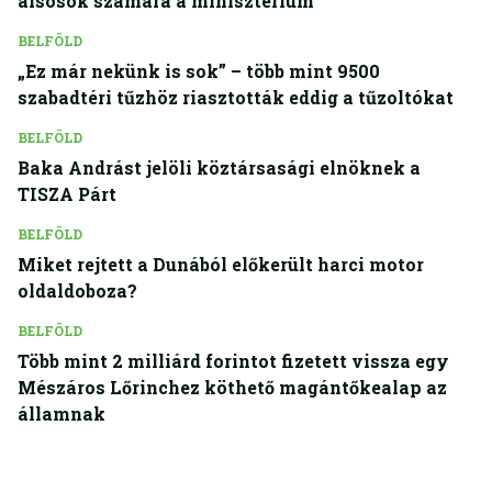
alsósok számára a minisztérium
BELFÖLD
„Ez már nekünk is sok” – több mint 9500
szabadtéri tűzhöz riasztották eddig a tűzoltókat
BELFÖLD
Baka Andrást jelöli köztársasági elnöknek a
TISZA Párt
BELFÖLD
Miket rejtett a Dunából előkerült harci motor
oldaldoboza?
BELFÖLD
Több mint 2 milliárd forintot fizetett vissza egy
Mészáros Lőrinchez köthető magántőkealap az
államnak