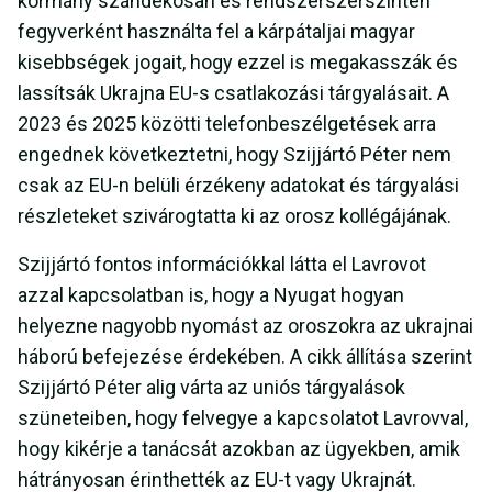
kormány szándékosan és rendszerszerszinten
fegyverként használta fel a kárpátaljai magyar
kisebbségek jogait, hogy ezzel is megakasszák és
lassítsák Ukrajna EU-s csatlakozási tárgyalásait. A
2023 és 2025 közötti telefonbeszélgetések arra
engednek következtetni, hogy Szijjártó Péter nem
csak az EU-n belüli érzékeny adatokat és tárgyalási
részleteket szivárogtatta ki az orosz kollégájának.
Szijjártó fontos információkkal látta el Lavrovot
azzal kapcsolatban is, hogy a Nyugat hogyan
helyezne nagyobb nyomást az oroszokra az ukrajnai
háború befejezése érdekében. A cikk állítása szerint
Szijjártó Péter alig várta az uniós tárgyalások
szüneteiben, hogy felvegye a kapcsolatot Lavrovval,
hogy kikérje a tanácsát azokban az ügyekben, amik
hátrányosan érinthették az EU-t vagy Ukrajnát.