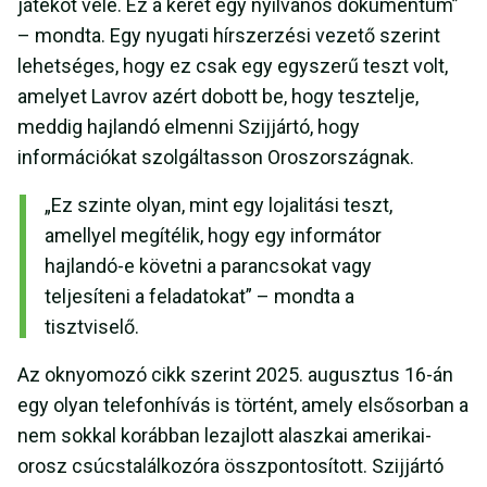
játékot vele. Ez a keret egy nyilvános dokumentum”
– mondta. Egy nyugati hírszerzési vezető szerint
lehetséges, hogy ez csak egy egyszerű teszt volt,
amelyet Lavrov azért dobott be, hogy tesztelje,
meddig hajlandó elmenni Szijjártó, hogy
információkat szolgáltasson Oroszországnak.
„Ez szinte olyan, mint egy lojalitási teszt,
amellyel megítélik, hogy egy informátor
hajlandó-e követni a parancsokat vagy
teljesíteni a feladatokat” – mondta a
tisztviselő.
Az oknyomozó cikk szerint 2025. augusztus 16-án
egy olyan telefonhívás is történt, amely elsősorban a
nem sokkal korábban lezajlott alaszkai amerikai-
orosz csúcstalálkozóra összpontosított. Szijjártó