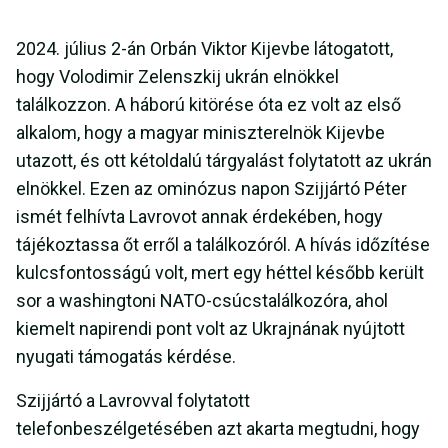
2024. július 2-án Orbán Viktor Kijevbe látogatott,
hogy Volodimir Zelenszkij ukrán elnökkel
találkozzon. A háború kitörése óta ez volt az első
alkalom, hogy a magyar miniszterelnök Kijevbe
utazott, és ott kétoldalú tárgyalást folytatott az ukrán
elnökkel. Ezen az ominózus napon Szijjártó Péter
ismét felhívta Lavrovot annak érdekében, hogy
tájékoztassa őt erről a találkozóról. A hívás időzítése
kulcsfontosságú volt, mert egy héttel később került
sor a washingtoni NATO-csúcstalálkozóra, ahol
kiemelt napirendi pont volt az Ukrajnának nyújtott
nyugati támogatás kérdése.
Szijjártó a Lavrovval folytatott
telefonbeszélgetésében azt akarta megtudni, hogy