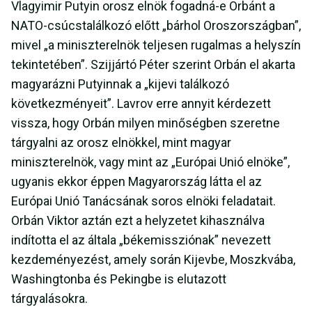
Vlagyimir Putyin orosz elnök fogadná-e Orbánt a
NATO-csúcstalálkozó előtt „bárhol Oroszországban”,
mivel „a miniszterelnök teljesen rugalmas a helyszín
tekintetében”. Szijjártó Péter szerint Orbán el akarta
magyarázni Putyinnak a „kijevi találkozó
következményeit”. Lavrov erre annyit kérdezett
vissza, hogy Orbán milyen minőségben szeretne
tárgyalni az orosz elnökkel, mint magyar
miniszterelnök, vagy mint az „Európai Unió elnöke”,
ugyanis ekkor éppen Magyarország látta el az
Európai Unió Tanácsának soros elnöki feladatait.
Orbán Viktor aztán ezt a helyzetet kihasználva
indította el az általa „békemissziónak” nevezett
kezdeményezést, amely során Kijevbe, Moszkvába,
Washingtonba és Pekingbe is elutazott
tárgyalásokra.