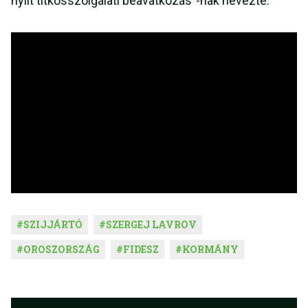
nyílt titkosszolgálati beavatkozás”-nak nevezte.
#
SZIJJÁRTÓ
#
SZERGEJ LAVROV
#
OROSZORSZÁG
#
FIDESZ
#
KORMÁNY