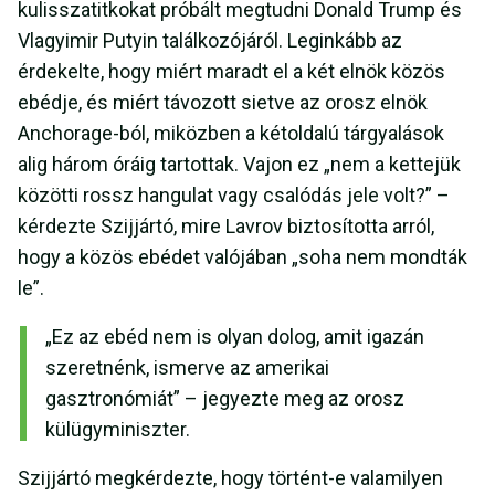
kulisszatitkokat próbált megtudni Donald Trump és
Vlagyimir Putyin találkozójáról. Leginkább az
érdekelte, hogy miért maradt el a két elnök közös
ebédje, és miért távozott sietve az orosz elnök
Anchorage-ból, miközben a kétoldalú tárgyalások
alig három óráig tartottak. Vajon ez „nem a kettejük
közötti rossz hangulat vagy csalódás jele volt?” –
kérdezte Szijjártó, mire Lavrov biztosította arról,
hogy a közös ebédet valójában „soha nem mondták
le”.
„Ez az ebéd nem is olyan dolog, amit igazán
szeretnénk, ismerve az amerikai
gasztronómiát” – jegyezte meg az orosz
külügyminiszter.
Szijjártó megkérdezte, hogy történt-e valamilyen