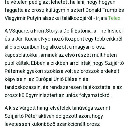
felvételen pedig azt lehetett hallani, hogy hogyan
faggatta az orosz külügyminisztert Donald Trump és
Vlagyimir Putyin alaszkai találkozójáról - írja a
Telex
.
A VSquare, a FrontStory, a Delfi Estonia, a The Insider
és a Ján Kuciak Nyomozó Központ egy több cikkből
álló sorozatban foglalkozott a magyar-orosz
kapcsolatokkal, aminek az első részét múlt héten
publikálták. Ebben a cikkben arról írtak, hogy Szijjártó
Péternek gyakori szokása volt az oroszok érdekeit
képviselni az Európai Unió ülésein és
tanácskozásain, és rendszeresen tájékoztatta is az
orosz külügyminisztert az uniós folyamatokról.
A kiszivárgott hangfelvételek tanúsága szerint
Szijjártó Péter aktívan dolgozott azon, hogy
levetessen különböző szankcionált orosz