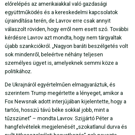
előrelépés az amerikaiakkal való gazdasági
együttműködés és a kereskedelmi kapcsolatok
újraindítása terén, de Lavrov erre csak annyit
válaszolt röviden, hogy erről nem esett szó. További
kérdésre Lavrov azt mondta, hogy nem tárgyaltak
újabb szankciókról. „Nagyon baráti beszélgetés volt
sok mindenről, beleértve néhány teljesen
személyes ügyet is, amelyeknek semmi köze a
politikához.
De Ukrajnáról egyértelműen elmagyaráztuk, és
szerintem Trump megértette a lényeget, amikor a
Fox Newsnak adott interjújában kijelentette, hogy a
tartós, hosszú távú béke sokkal jobb, mint a
tűzszünet” – mondta Lavrov. Szijjártó Péter a
hangfelvételek megjelenését „szokatlanul durva és