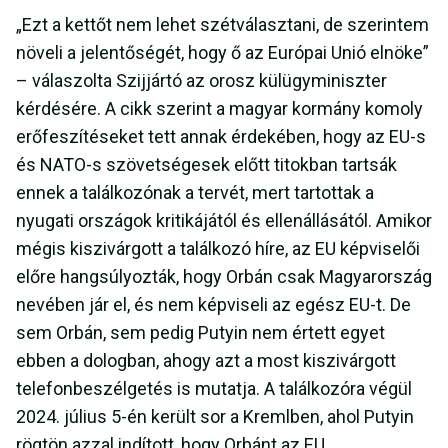
„Ezt a kettőt nem lehet szétválasztani, de szerintem
növeli a jelentőségét, hogy ő az Európai Unió elnöke”
– válaszolta Szijjártó az orosz külügyminiszter
kérdésére. A cikk szerint a magyar kormány komoly
erőfeszítéseket tett annak érdekében, hogy az EU-s
és NATO-s szövetségesek előtt titokban tartsák
ennek a találkozónak a tervét, mert tartottak a
nyugati országok kritikájától és ellenállásától. Amikor
mégis kiszivárgott a találkozó híre, az EU képviselői
előre hangsúlyozták, hogy Orbán csak Magyarország
nevében jár el, és nem képviseli az egész EU-t. De
sem Orbán, sem pedig Putyin nem értett egyet
ebben a dologban, ahogy azt a most kiszivárgott
telefonbeszélgetés is mutatja. A találkozóra végül
2024. július 5-én került sor a Kremlben, ahol Putyin
rögtön azzal indított, hogy Orbánt az EU