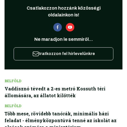
Csatlakozzon hozzánk közösségi
oldalainkon is!
Ne maradjon le semmiről...
Iratkozzon fel hírlevelünkre
BELFÖLD
Vaddisznó tévedt a 2-es metró Kossuth téri
állomására, az állatot kilőtték
BELFÖLD
Több mese, rövidebb tanórák, minimális házi
feladat - élményközpontúvá tenné az iskolát az