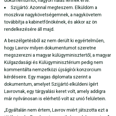
dokumentumot, nagyon hálás lennék érte.
Szijjártó: Azonnal megteszem. Elküldöm a
moszkvai nagykövetségemnek, a nagykövetem
továbbítja a kabinetfőnökének, és akkor az ön
rendelkezésére áll majd.
A beszélgetésből az nem derült ki egyértelműen,
hogy Lavrov milyen dokumentumot szeretne
megszerezni a magyar külügyminisztertől, a magyar
Külgazdasági és Külügyminisztérium pedig nem
kommentálta nemzetközi újságírói konzorcium
kérdéseire. Egy magas diplomata szerint a
dokumentum, amelyet Szijjártó elküldeni ígért
Lavrovnak, egy tárgyalási keret volt, amely addigra
már nyilvánosan is elérhető volt az unió felületein.
„Egyáltalán nem értem, Lavrov miért játszotta ezt a