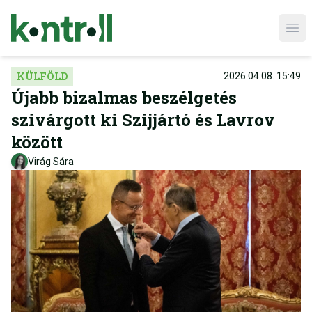
Ope
KÜLFÖLD
2026.04.08. 15:49
Újabb bizalmas beszélgetés
szivárgott ki Szijjártó és Lavrov
között
Virág Sára