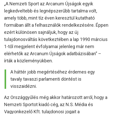
„A Nemzeti Sport az Arcanum Újságok egyik
legkedveltebb és legnépszerűbb tartalma volt,
amely több, mint tíz éven keresztül kutatható
formában állt a felhasználók rendelkezésére. Éppen
ezért különösen sajnáljuk, hogy az új
tulajdonosváltás következtében a lap 1990 március
1-től megjelent évfolyamai jelenleg már nem
elérhetők az Arcanum Újságok adatbázisában” –
írták a közleményükben.
A háttér jobb megértéséhez érdemes egy
tavaly tavaszi parlamenti döntést is
visszaidézni.
Az Országgyűlés még akkor határozott arról, hogy a
Nemzeti Sportot kiadó cég, az N.S. Média és
Vagyonkezelő Kft. tulajdonosi jogait a