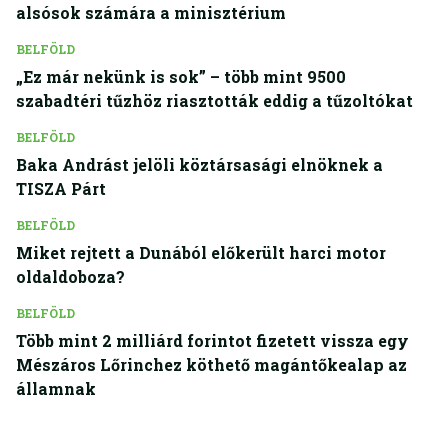
alsósok számára a minisztérium
BELFÖLD
„Ez már nekünk is sok” – több mint 9500
szabadtéri tűzhöz riasztották eddig a tűzoltókat
BELFÖLD
Baka Andrást jelöli köztársasági elnöknek a
TISZA Párt
BELFÖLD
Miket rejtett a Dunából előkerült harci motor
oldaldoboza?
BELFÖLD
Több mint 2 milliárd forintot fizetett vissza egy
Mészáros Lőrinchez köthető magántőkealap az
államnak