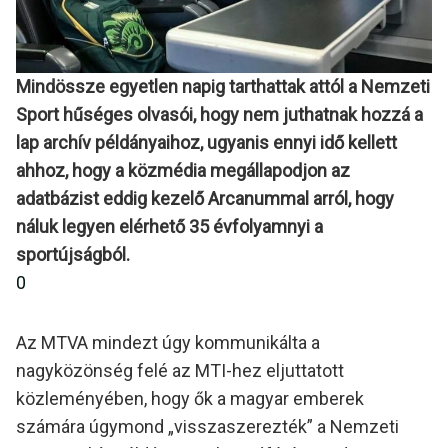
Mindössze egyetlen napig tarthattak attól a Nemzeti
Sport hűséges olvasói, hogy nem juthatnak hozzá a
lap archív példányaihoz, ugyanis ennyi idő kellett
ahhoz, hogy a közmédia megállapodjon az
adatbázist eddig kezelő Arcanummal arról, hogy
náluk legyen elérhető 35 évfolyamnyi a
sportújságból.
0
Az MTVA mindezt úgy kommunikálta a
nagyközönség felé az MTI-hez eljuttatott
közleményében, hogy ők a magyar emberek
számára úgymond „visszaszerezték” a Nemzeti