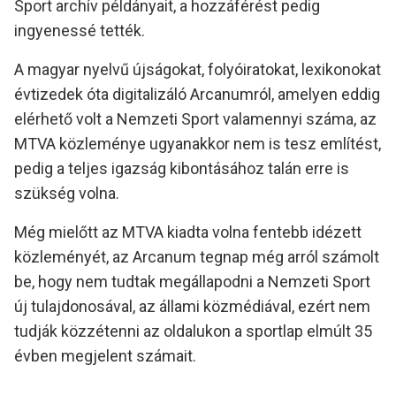
Sport archív példányait, a hozzáférést pedig
ingyenessé tették.
A magyar nyelvű újságokat, folyóiratokat, lexikonokat
évtizedek óta digitalizáló Arcanumról, amelyen eddig
elérhető volt a Nemzeti Sport valamennyi száma, az
MTVA közleménye ugyanakkor nem is tesz említést,
pedig a teljes igazság kibontásához talán erre is
szükség volna.
Még mielőtt az MTVA kiadta volna fentebb idézett
közleményét, az Arcanum tegnap még arról számolt
be, hogy nem tudtak megállapodni a Nemzeti Sport
új tulajdonosával, az állami közmédiával, ezért nem
tudják közzétenni az oldalukon a sportlap elmúlt 35
évben megjelent számait.