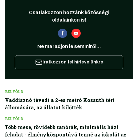
Csatlakozzon hozzánk közösségi
oldalainkon is!
Ne maradjon le semmiről...
Iratkozzon fel hírlevelünkre
BELFÖLD
Vaddisznó tévedt a 2-es metró Kossuth téri
állomására, az állatot kilőtték
BELFÖLD
Több mese, rövidebb tanórák, minimális házi
feladat - élményközpontúvá tenné az iskolát az