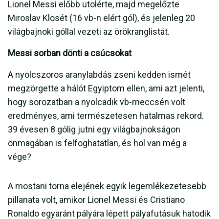
Lionel Messi előbb utolérte, majd megelőzte
Miroslav Klosét (16 vb-n elért gól), és jelenleg 20
világbajnoki góllal vezeti az örökranglistát.
Messi sorban dönti a csúcsokat
A nyolcszoros aranylabdás zseni kedden ismét
megzörgette a hálót Egyiptom ellen, ami azt jelenti,
hogy sorozatban a nyolcadik vb-meccsén volt
eredményes, ami természetesen hatalmas rekord.
39 évesen 8 gólig jutni egy világbajnokságon
önmagában is felfoghatatlan, és hol van még a
vége?
A mostani torna elejének egyik legemlékezetesebb
pillanata volt, amikor Lionel Messi és Cristiano
Ronaldo egyaránt pályára lépett pályafutásuk hatodik