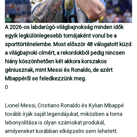
A 2026-os labdarúgó-világbajnokság minden idők
egyik legkülönlegesebb tornájaként vonul be a
sporttörténelembe. Most először 48 válogatott küzd
a világbajnoki címért, a rekordokból pedig nincsen
hiány köszönhetően két akkora korszakos
géniusznak, mint Messi és Ronaldo, de azért
Mbappéről se feledkezzünk meg.
0
Lionel Messi, Cristiano Ronaldo és Kylian Mbappé
tovább írják saját legendájukat, miközben a torna
lebonyolítása is olyan számokat produkál,
amilyeneket korábban elképzelni sem lehetett.