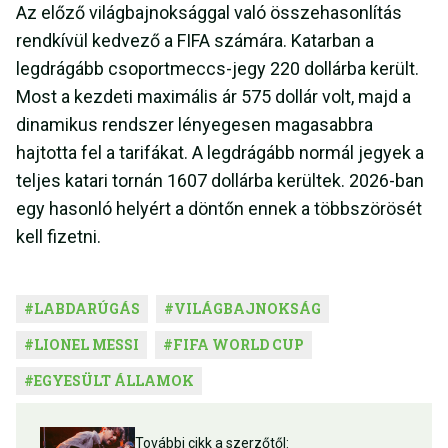
Az előző világbajnoksággal való összehasonlítás
rendkívül kedvező a FIFA számára. Katarban a
legdrágább csoportmeccs-jegy 220 dollárba került.
Most a kezdeti maximális ár 575 dollár volt, majd a
dinamikus rendszer lényegesen magasabbra
hajtotta fel a tarifákat. A legdrágább normál jegyek a
teljes katari tornán 1607 dollárba kerültek. 2026-ban
egy hasonló helyért a döntőn ennek a többszörösét
kell fizetni.
#
LABDARÚGÁS
#
VILÁGBAJNOKSÁG
#
LIONEL MESSI
#
FIFA WORLD CUP
#
EGYESÜLT ÁLLAMOK
További cikk a szerzőtől: