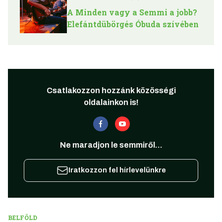
A Minden vagy a Semmi a jobb?
Elefántdübörgés Óbuda szívében
Csatlakozzon hozzánk közösségi
oldalainkon is!
Ne maradjon le semmiről...
Iratkozzon fel hírlevelünkre
BELFÖLD