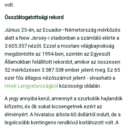
volt.
Összlátogatottsági rekord
Június 25-én, az Ecuador–Németország mérkőzés
alatt a New Jersey-i stadionban a számláló elérte a
3.605.357 nézőt. Ezzel a mostani világbajnokság
megdöntötte az 1994-ben, szintén az Egyesült
Államokban felállított rekordot, amikor az összesen
52 mérkőzésen 3.587.538 ember jelent meg. Ez 65
ezer fős átlagos nézőszámot jelent - olvasható a
Hírek Lengyelországból
közösségi oldalán.
A jegy annyiba kerül, amennyit a szurkolók hajlandók
kifizetni, és ők sokat kicsengetnek ezért az
élményért. A hivatalos árlista 60 dollártól indult, de a
legolcsóbb kontingens rendkívül korlátozott volt. A