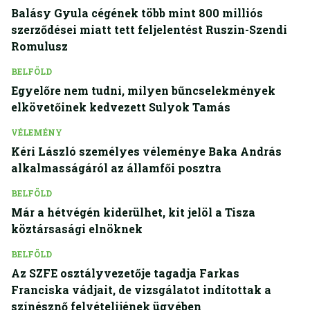
Balásy Gyula cégének több mint 800 milliós
szerződései miatt tett feljelentést Ruszin-Szendi
Romulusz
BELFÖLD
Egyelőre nem tudni, milyen bűncselekmények
elkövetőinek kedvezett Sulyok Tamás
VÉLEMÉNY
Kéri László személyes véleménye Baka András
alkalmasságáról az államfői posztra
BELFÖLD
Már a hétvégén kiderülhet, kit jelöl a Tisza
köztársasági elnöknek
BELFÖLD
Az SZFE osztályvezetője tagadja Farkas
Franciska vádjait, de vizsgálatot indítottak a
színésznő felvételijének ügyében