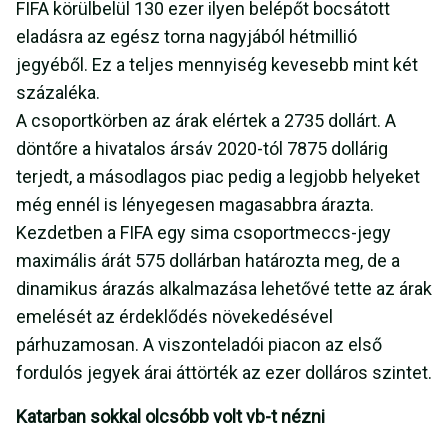
FIFA körülbelül 130 ezer ilyen belépőt bocsátott
eladásra az egész torna nagyjából hétmillió
jegyéből. Ez a teljes mennyiség kevesebb mint két
százaléka.
A csoportkörben az árak elértek a 2735 dollárt. A
döntőre a hivatalos ársáv 2020-tól 7875 dollárig
terjedt, a másodlagos piac pedig a legjobb helyeket
még ennél is lényegesen magasabbra árazta.
Kezdetben a FIFA egy sima csoportmeccs-jegy
maximális árát 575 dollárban határozta meg, de a
dinamikus árazás alkalmazása lehetővé tette az árak
emelését az érdeklődés növekedésével
párhuzamosan. A viszonteladói piacon az első
fordulós jegyek árai áttörték az ezer dolláros szintet.
Katarban sokkal olcsóbb volt vb-t nézni