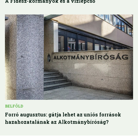
A Fidesz-kormányok és a vízlépcső
BELFÖLD
Forró augusztus: gátja lehet az uniós források
hazahozatalának az Alkotmánybíróság?