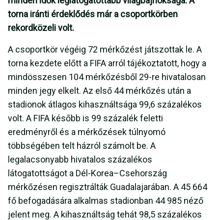
minden idők leglátogatottabb világbajnoksága. A
torna iránti érdeklődés már a csoportkörben
rekordközeli volt.
A csoportkör végéig 72 mérkőzést játszottak le. A
torna kezdete előtt a FIFA arról tájékoztatott, hogy a
mindösszesen 104 mérkőzésből 29-re hivatalosan
minden jegy elkelt. Az első 44 mérkőzés után a
stadionok átlagos kihasználtsága 99,6 százalékos
volt. A FIFA később is 99 százalék feletti
eredményről és a mérkőzések túlnyomó
többségében telt házról számolt be. A
legalacsonyabb hivatalos százalékos
látogatottságot a Dél-Korea–Csehország
mérkőzésen regisztrálták Guadalajarában. A 45 664
fő befogadására alkalmas stadionban 44 985 néző
jelent meg. A kihasználtság tehát 98,5 százalékos