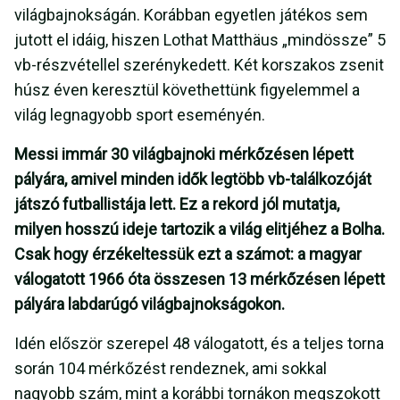
világbajnokságán. Korábban egyetlen játékos sem
jutott el idáig, hiszen Lothat Matthäus „mindössze” 5
vb-részvétellel szerénykedett. Két korszakos zsenit
húsz éven keresztül követhettünk figyelemmel a
világ legnagyobb sport eseményén.
Messi immár 30 világbajnoki mérkőzésen lépett
pályára, amivel minden idők legtöbb vb-találkozóját
játszó futballistája lett. Ez a rekord jól mutatja,
milyen hosszú ideje tartozik a világ elitjéhez a Bolha.
Csak hogy érzékeltessük ezt a számot: a magyar
válogatott 1966 óta összesen 13 mérkőzésen lépett
pályára labdarúgó világbajnokságokon.
Idén először szerepel 48 válogatott, és a teljes torna
során 104 mérkőzést rendeznek, ami sokkal
nagyobb szám, mint a korábbi tornákon megszokott