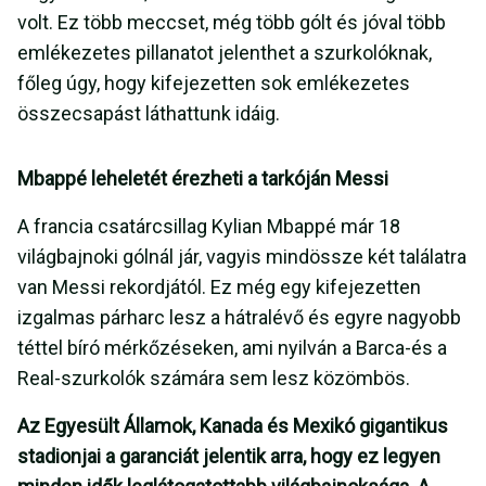
volt. Ez több meccset, még több gólt és jóval több
emlékezetes pillanatot jelenthet a szurkolóknak,
főleg úgy, hogy kifejezetten sok emlékezetes
összecsapást láthattunk idáig.
Mbappé leheletét érezheti a tarkóján Messi
A francia csatárcsillag Kylian Mbappé már 18
világbajnoki gólnál jár, vagyis mindössze két találatra
van Messi rekordjától. Ez még egy kifejezetten
izgalmas párharc lesz a hátralévő és egyre nagyobb
téttel bíró mérkőzéseken, ami nyilván a Barca-és a
Real-szurkolók számára sem lesz közömbös.
Az Egyesült Államok, Kanada és Mexikó gigantikus
stadionjai a garanciát jelentik arra, hogy ez legyen