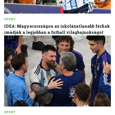
SPORT
IDEA: Magyarországon az iskolázatlanabb férfiak
imádják a legjobban a futball világbajnokságot
SPORT