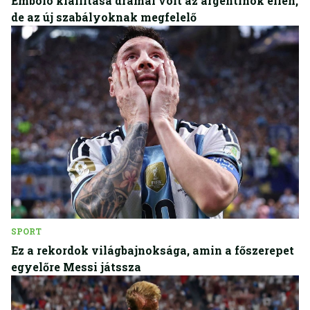
Embolo kiállítása drámai volt az argentinok ellen,
de az új szabályoknak megfelelő
SPORT
Ez a rekordok világbajnoksága, amin a főszerepet
egyelőre Messi játssza