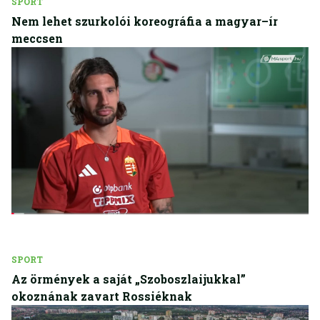
SPORT
Nem lehet szurkolói koreográfia a magyar–ír
meccsen
SPORT
Az örmények a saját „Szoboszlaijukkal”
okoznának zavart Rossiéknak