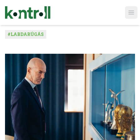
Ope
#
LABDARÚGÁS