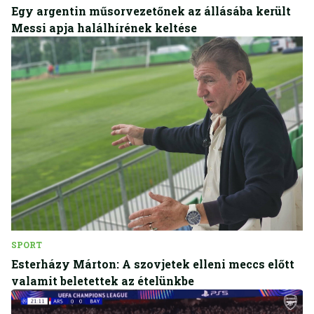
Egy argentin műsorvezetőnek az állásába került
Messi apja halálhírének keltése
SPORT
Esterházy Márton: A szovjetek elleni meccs előtt
valamit beletettek az ételünkbe