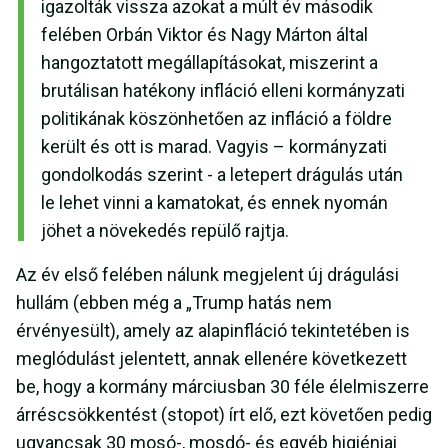
igazolták vissza azokat a múlt év második
felében Orbán Viktor és Nagy Márton által
hangoztatott megállapításokat, miszerint a
brutálisan hatékony infláció elleni kormányzati
politikának köszönhetően az infláció a földre
került és ott is marad. Vagyis – kormányzati
gondolkodás szerint - a letepert drágulás után
le lehet vinni a kamatokat, és ennek nyomán
jöhet a növekedés repülő rajtja.
Az év első felében nálunk megjelent új drágulási
hullám (ebben még a „Trump hatás nem
érvényesült), amely az alapinfláció tekintetében is
meglódulást jelentett, annak ellenére következett
be, hogy a kormány márciusban 30 féle élelmiszerre
árréscsökkentést (stopot) írt elő, ezt követően pedig
ugyancsak 30 mosó-, mosdó- és egyéb higiéniai