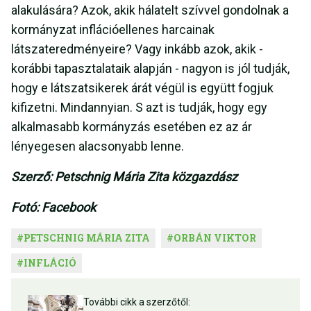
alakulására? Azok, akik hálatelt szívvel gondolnak a
kormányzat inflációellenes harcainak
látszateredményeire? Vagy inkább azok, akik -
korábbi tapasztalataik alapján - nagyon is jól tudják,
hogy e látszatsikerek árát végül is együtt fogjuk
kifizetni. Mindannyian. S azt is tudják, hogy egy
alkalmasabb kormányzás esetében ez az ár
lényegesen alacsonyabb lenne.
Szerző: Petschnig Mária Zita közgazdász
Fotó: Facebook
#
PETSCHNIG MÁRIA ZITA
#
ORBÁN VIKTOR
#
INFLÁCIÓ
További cikk a szerzőtől: