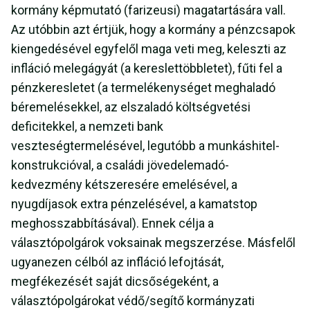
kormány képmutató (farizeusi) magatartására vall.
Az utóbbin azt értjük, hogy a kormány a pénzcsapok
kiengedésével egyfelől maga veti meg, keleszti az
infláció melegágyát (a kereslettöbbletet), fűti fel a
pénzkeresletet (a termelékenységet meghaladó
béremelésekkel, az elszaladó költségvetési
deficitekkel, a nemzeti bank
veszteségtermelésével, legutóbb a munkáshitel-
konstrukcióval, a családi jövedelemadó-
kedvezmény kétszeresére emelésével, a
nyugdíjasok extra pénzelésével, a kamatstop
meghosszabbításával). Ennek célja a
választópolgárok voksainak megszerzése. Másfelől
ugyanezen célból az infláció lefojtását,
megfékezését saját dicsőségeként, a
választópolgárokat védő/segítő kormányzati