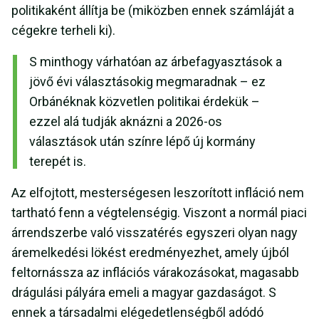
politikaként állítja be (miközben ennek számláját a
cégekre terheli ki).
S minthogy várhatóan az árbefagyasztások a
jövő évi választásokig megmaradnak – ez
Orbánéknak közvetlen politikai érdekük –
ezzel alá tudják aknázni a 2026-os
választások után színre lépő új kormány
terepét is.
Az elfojtott, mesterségesen leszorított infláció nem
tartható fenn a végtelenségig. Viszont a normál piaci
árrendszerbe való visszatérés egyszeri olyan nagy
áremelkedési lökést eredményezhet, amely újból
feltornássza az inflációs várakozásokat, magasabb
drágulási pályára emeli a magyar gazdaságot. S
ennek a társadalmi elégedetlenségből adódó