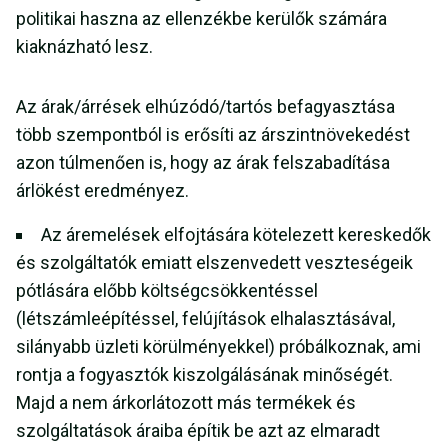
politikai haszna az ellenzékbe kerülők számára
kiaknázható lesz.
Az árak/árrések elhúzódó/tartós befagyasztása
több szempontból is erősíti az árszintnövekedést
azon túlmenően is, hogy az árak felszabadítása
árlökést eredményez.
Az áremelések elfojtására kötelezett kereskedők
és szolgáltatók emiatt elszenvedett veszteségeik
pótlására előbb költségcsökkentéssel
(létszámleépítéssel, felújítások elhalasztásával,
silányabb üzleti körülményekkel) próbálkoznak, ami
rontja a fogyasztók kiszolgálásának minőségét.
Majd a nem árkorlátozott más termékek és
szolgáltatások áraiba építik be azt az elmaradt