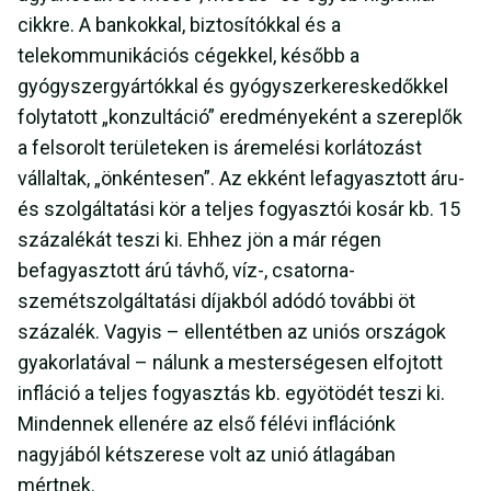
cikkre. A bankokkal, biztosítókkal és a
telekommunikációs cégekkel, később a
gyógyszergyártókkal és gyógyszerkereskedőkkel
folytatott „konzultáció” eredményeként a szereplők
a felsorolt területeken is áremelési korlátozást
vállaltak, „önkéntesen”. Az ekként lefagyasztott áru-
és szolgáltatási kör a teljes fogyasztói kosár kb. 15
százalékát teszi ki. Ehhez jön a már régen
befagyasztott árú távhő, víz-, csatorna-
szemétszolgáltatási díjakból adódó további öt
százalék. Vagyis – ellentétben az uniós országok
gyakorlatával – nálunk a mesterségesen elfojtott
infláció a teljes fogyasztás kb. egyötödét teszi ki.
Mindennek ellenére az első félévi inflációnk
nagyjából kétszerese volt az unió átlagában
mértnek.