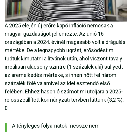
A 2025 elején új erőre kapó infláció nemcsak a
magyar gazdaságot jellemezte. Az unió 16
országában a 2024. évinél magasabb volt a drágulás
mértéke. De a legnagyobb ugrást, erősödést mi
tudtuk kimutatni a litvánok után, ahol viszont tavaly
irreálisan alacsony szintre (1 százalék alá) süllyedt
az áremelkedés mértéke, s innen nőtt fel három
százalék fölé valamivel az idei esztendő első
felében. Ehhez hasonló számot mi utoljára a 2025-
re összeállított kormányzati tervben láttunk (3,2 %).
0
A tényleges folyamatok messze nem