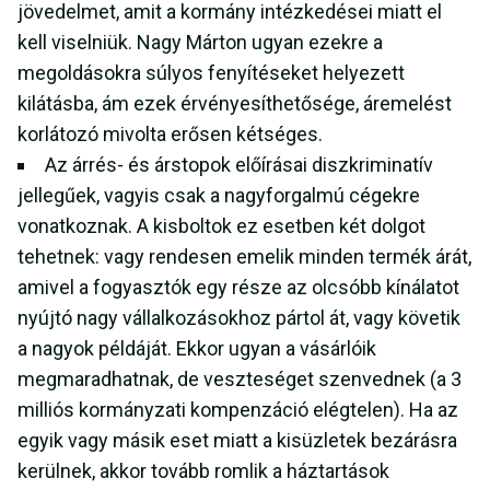
jövedelmet, amit a kormány intézkedései miatt el
kell viselniük. Nagy Márton ugyan ezekre a
megoldásokra súlyos fenyítéseket helyezett
kilátásba, ám ezek érvényesíthetősége, áremelést
korlátozó mivolta erősen kétséges.
Az árrés- és árstopok előírásai diszkriminatív
jellegűek, vagyis csak a nagyforgalmú cégekre
vonatkoznak. A kisboltok ez esetben két dolgot
tehetnek: vagy rendesen emelik minden termék árát,
amivel a fogyasztók egy része az olcsóbb kínálatot
nyújtó nagy vállalkozásokhoz pártol át, vagy követik
a nagyok példáját. Ekkor ugyan a vásárlóik
megmaradhatnak, de veszteséget szenvednek (a 3
milliós kormányzati kompenzáció elégtelen). Ha az
egyik vagy másik eset miatt a kisüzletek bezárásra
kerülnek, akkor tovább romlik a háztartások