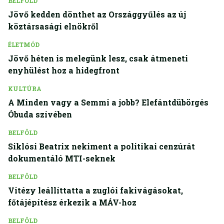
BELFÖLD
Jövő kedden dönthet az Országgyűlés az új
köztársasági elnökről
ÉLETMÓD
Jövő héten is melegünk lesz, csak átmeneti
enyhülést hoz a hidegfront
KULTÚRA
A Minden vagy a Semmi a jobb? Elefántdübörgés
Óbuda szívében
BELFÖLD
Siklósi Beatrix nekiment a politikai cenzúrát
dokumentáló MTI-seknek
BELFÖLD
Vitézy leállíttatta a zuglói fakivágásokat,
főtájépítész érkezik a MÁV-hoz
BELFÖLD