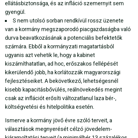
ellátásbiztonsága, és az infláció szemernyit sem
gyengül.
S nem utolsó sorban rendkívül rossz üzenete
van a kormány megszaporodó piacgazdaságba való
durva beavatkozásának a potenciális befektetők
számára. Ebből a kormányzati magatartásból
ugyanis azt vehetik le, hogy a kabinet
kiszámíthatatlan, ad hoc, erőszakos fellépését
kikerülendő jobb, ha korlátozzák magyarországi
fejlesztéseiket. A bekövetkező, lehetségesnél
kisebb kapacitásbővülés, reálnövekedés megint
csak az inflációt erősíti változatlanul laza bér-,
költségvetési és hitelpolitika esetén.
Ismerve a kormány jövő évre szóló terveit, a
választások megnyerését célzó jövedelem-
kiáramoltatási terveit (a minimálbér 13 százalékos