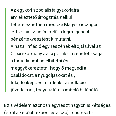
Az egykori szocialista gyakorlatra
emlékeztető árrögzítés nélkül
feltételezhetően messze Magyarországon
lett volna az unión belül a legmagasabb
pénzértékvesztést kimutatni.
A hazai infláció egy részének elfojtásával az
Orbán-kormány azt a politikai üzenetet akarja
a társadalomban elhitetni és
meggyökereztetni, hogy ő megvédi a
családokat, a nyugdíjasokat és ,
tulajdonképpen mindenkit az infláció
jövedelmet, fogyasztást romboló hatásától.
Ez a védelem azonban egyrészt nagyon is kétséges
(erről a későbbiekben lesz szó), másrészt a