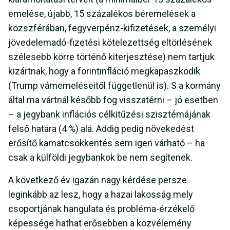
emelése, újabb, 15 százalékos béremelések a
közszférában, fegyverpénz-kifizetések, a személyi
jövedelemadó-fizetési kötelezettség eltörlésének
szélesebb körre történő kiterjesztése) nem tartjuk
kizártnak, hogy a forintinfláció megkapaszkodik
(Trump vámemeléseitől függetlenül is). S a kormány
által ma vártnál később fog visszatérni – jó esetben
– a jegybank inflációs célkitűzési szisztémájának
felső határa (4 %) alá. Addig pedig növekedést
erősítő kamatcsökkentés sem igen várható – ha
csak a külföldi jegybankok be nem segítenek.
A következő év igazán nagy kérdése persze
leginkább az lesz, hogy a hazai lakosság mely
csoportjának hangulata és probléma-érzékelő
képessége hathat erősebben a közvélemény