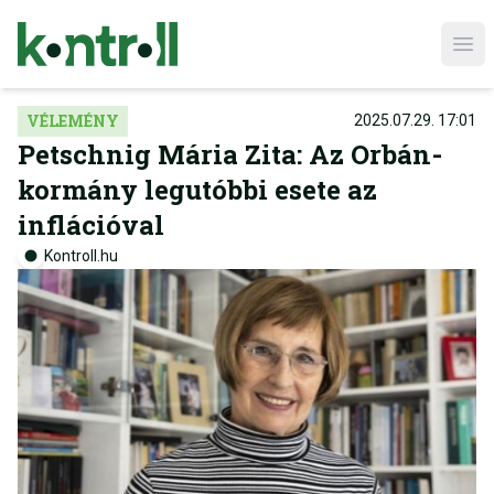
Ope
VÉLEMÉNY
2025.07.29. 17:01
Petschnig Mária Zita: Az Orbán-
kormány legutóbbi esete az
inflációval
Kontroll.hu