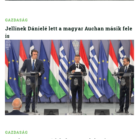
GAZDASÁG
Jellinek Dánielé lett a magyar Auchan másik fele
is
GAZDASÁG