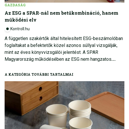
GAZDASÁG
Az ESG a SPAR-nál nem betűkombináció, hanem
működési elv
Kontroll.hu
A független szakértők által hitelesített ESG-beszámolóban
foglaltakat a befektetők közel azonos súllyal vizsgálják,
mint az éves könyvvizsgálói jelentést. A SPAR
Magyarország működésében az ESG nem hangzatos
elveket jelent, hanem komplex szemléletet és mindennapi
felelősségvállalást.
A KATEGÓRIA TOVÁBBI TARTALMAI