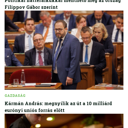
Politikai háttéralkukkal menthető meg az ország
Filippov Gábor szerint
GAZDASÁG
Kármán András: megnyílik az út a 10 milliárd
eurónyi uniós forrás előtt