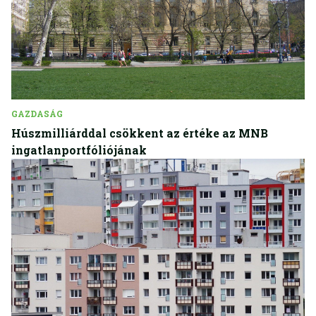
GAZDASÁG
Húszmilliárddal csökkent az értéke az MNB
ingatlanportfóliójának