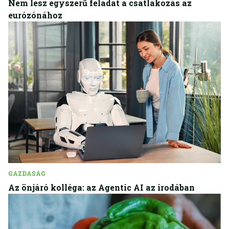
Nem lesz egyszerű feladat a csatlakozás az
eurózónához
GAZDASÁG
Az önjáró kolléga: az Agentic AI az irodában