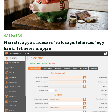
GAZDASÁG
Narratívagyár: fideszes "valóságértelmezés" egy
banki felmérés alapján