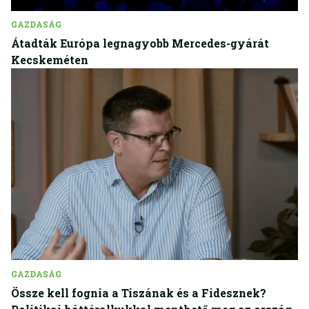
GAZDASÁG
Átadták Európa legnagyobb Mercedes-gyárát
Kecskeméten
GAZDASÁG
Össze kell fognia a Tiszának és a Fidesznek?