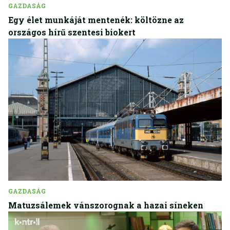
GAZDASÁG
Egy élet munkáját mentenék: költözne az
országos hírű szentesi biokert
GAZDASÁG
Matuzsálemek vánszorognak a hazai síneken