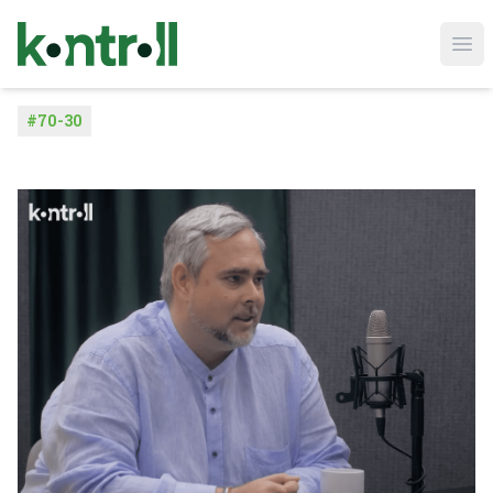
Ope
#
70-30