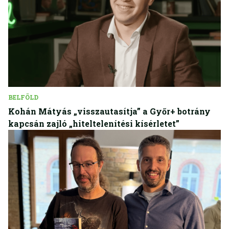
BELFÖLD
Kohán Mátyás „visszautasítja” a Győr+ botrány
kapcsán zajló „hiteltelenítési kísérletet”