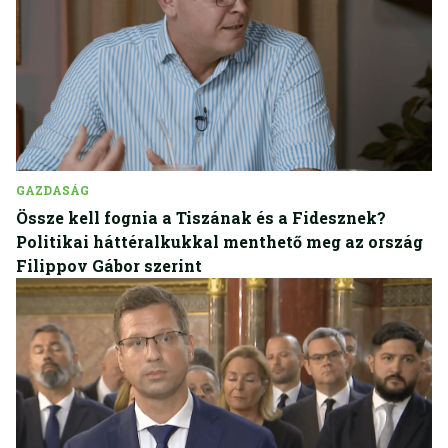
GAZDASÁG
Össze kell fognia a Tiszának és a Fidesznek?
Politikai háttéralkukkal menthető meg az ország
Filippov Gábor szerint