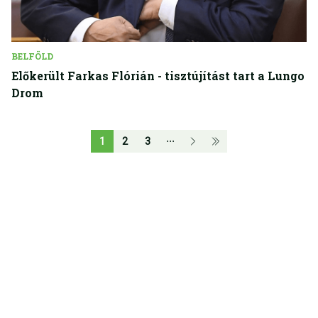
BELFÖLD
Előkerült Farkas Flórián - tisztújítást tart a Lungo
Drom
1
2
3