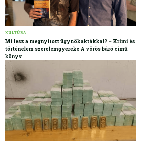
KULTÚRA
Mi lesz a megnyitott ügynökaktákkal? – Krimi és
történelem szerelemgyereke A vörös báró című
könyv