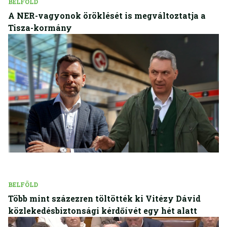
BELFÖLD
A NER-vagyonok öröklését is megváltoztatja a
Tisza-kormány
BELFÖLD
Több mint százezren töltötték ki Vitézy Dávid
közlekedésbiztonsági kérdőívét egy hét alatt