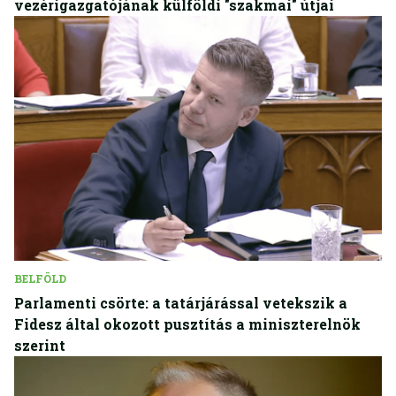
vezérigazgatójának külföldi "szakmai" útjai
BELFÖLD
Parlamenti csörte: a tatárjárással vetekszik a
Fidesz által okozott pusztítás a miniszterelnök
szerint