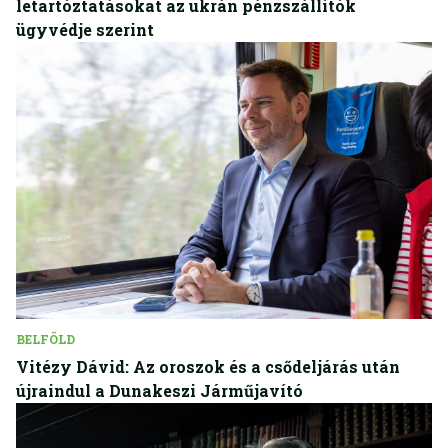
letartóztatásokat az ukrán pénzszállítók
ügyvédje szerint
BELFÖLD
Vitézy Dávid: Az oroszok és a csődeljárás után
újraindul a Dunakeszi Járműjavító