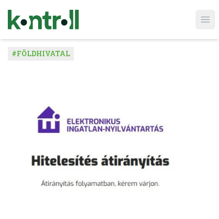
Ope
#
FÖLDHIVATAL