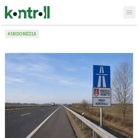
Ope
#
INDONÉZIA