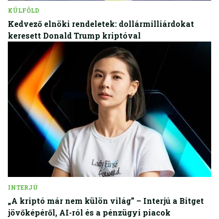
KÜLFÖLD
Kedvező elnöki rendeletek: dollármilliárdokat
keresett Donald Trump kriptóval
INTERJÚ
„A kriptó már nem külön világ” – Interjú a Bitget
jövőképéről, AI-ról és a pénzügyi piacok