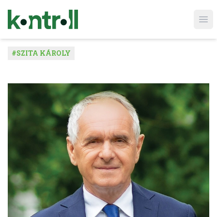
Ope
#
SZITA KÁROLY