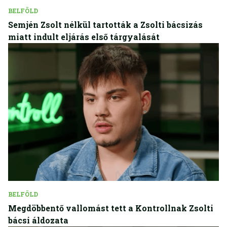
BELFÖLD
Semjén Zsolt nélkül tartották a Zsolti bácsizás
miatt indult eljárás első tárgyalását
BELFÖLD
Megdöbbentő vallomást tett a Kontrollnak Zsolti
bácsi áldozata