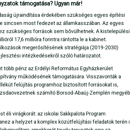
ányzatok támogatása? Ugyan már!
daság újraindítása érdekében szükséges egyes építési
rre sincsen most fedezet az államkasszában. Az egyes
z szükséges források sem bővülhetnek. A kistelepülési
ól 17,6 millióra forintra rántotta le a kabinet.
lalkozások megerősítésének stratégiája (2019-2030)
jlesztési intézkedésekről szóló határozatot.
jut több pénz az Erdélyi Református Egyházkerület
lapítvány működésének támogatására. Visszavonták a
kút felújítás programhoz biztosított forrásokat is,
 rozsdaövezetnek számító Borsod-Abaúj-Zemplén megyé
éli virágkorát: az iskolai Sakkpalota Program
nez a helyzet a komplex közútfelújítási feladatok terén i
 lebonyolítani, amekkorát tavaly terveztek erre az