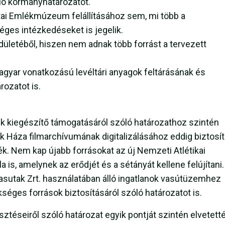
ó kormányhatározatot.
ai Emlékmúzeum felállításához sem, mi több a
ges intézkedéseket is jegelik.
dületéből, hiszen nem adnak több forrást a tervezett
gyar vonatkozású levéltári anyagok feltárásának és
ozatot is.
k kiegészítő támogatásáról szóló határozathoz szintén
 Háza filmarchívumának digitalizálásához eddig biztosít
ték. Nem kap újabb forrásokat az új Nemzeti Atlétikai
a is, amelynek az erődjét és a sétányát kellene felújítani.
sutak Zrt. használatában álló ingatlanok vasútüzemhez
ges források biztosításáról szóló határozatot is.
ztéseiről szóló határozat egyik pontját szintén elvetetté