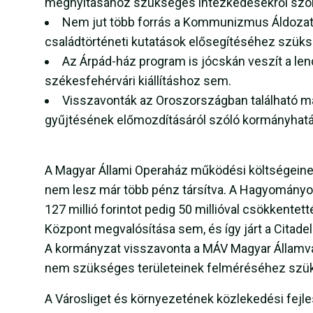
megnyitásához szükséges intézkedésekről szól
Nem jut több forrás a Kommunizmus Áldozat
családtörténeti kutatások elősegítéséhez szüksé
Az Árpád-ház program is jócskán veszít a len
székesfehérvári kiállításhoz sem.
Visszavonták az Oroszországban található ma
gyűjtésének előmozdításáról szóló kormányhatár
A Magyar Állami Operaház működési költségeine
nem lesz már több pénz társítva. A Hagyományok
127 millió forintot pedig 50 millióval csökkentet
Központ megvalósítása sem, és így járt a Citadell
A kormányzat visszavonta a MÁV Magyar Államva
nem szükséges területeinek felméréséhez szüksé
A Városliget és környezetének közlekedési fejles