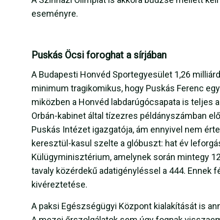
eseményre.
Puskás Öcsi foroghat a sírjában
A Budapesti Honvéd Sportegyesület 1,26 milliárd
minimum tragikomikus, hogy Puskás Ferenc egyfa
miközben a Honvéd labdarúgócsapata is teljes agó
Orbán-kabinet által tízezres példányszámban elő
Puskás Intézet igazgatója, ám ennyivel nem ért
keresztül-kasul szelte a glóbuszt: hat év leforgá
Külügyminisztérium, amelynek során mintegy 12 m
tavaly közérdekű adatigényléssel a 444. Ennek
kivéreztetése.
A paksi Egészségügyi Központ kialakítását is ann
A mezei őrszolgálatok sem úgy fognak visszaem