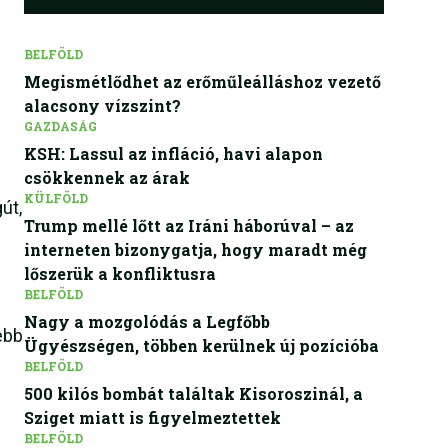
BELFÖLD
Megismétlődhet az erőműleálláshoz vezető
alacsony vízszint?
GAZDASÁG
KSH: Lassul az infláció, havi alapon
csökkennek az árak
KÜLFÖLD
út,
Trump mellé lőtt az Iráni háborúval – az
interneten bizonygatja, hogy maradt még
lőszerük a konfliktusra
BELFÖLD
Nagy a mozgolódás a Legfőbb
ebb
Ügyészségen, többen kerülnek új pozícióba
BELFÖLD
500 kilós bombát találtak Kisoroszinál, a
Sziget miatt is figyelmeztettek
BELFÖLD