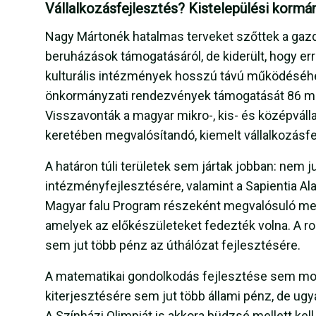
Vállalkozásfejlesztés? Kistelepülési korm
Nagy Mártonék hatalmas terveket szőttek a gaz
beruházások támogatásáról, de kiderült, hogy e
kulturális intézmények hosszú távú működéséhe
önkormányzati rendezvények támogatását 86 milliór
Visszavonták a magyar mikro-, kis- és középvál
keretében megvalósítandó, kiemelt vállalkozásfe
A határon túli területek sem jártak jobban: nem 
intézményfejlesztésére, valamint a Sapientia A
Magyar falu Program részeként megvalósuló mellé
amelyek az előkészületeket fedezték volna. A
sem jut több pénz az úthálózat fejlesztésére.
A matematikai gondolkodás fejlesztése sem most 
kiterjesztésére sem jut több állami pénz, de ugya
A Színházi Olimpiát is akkora büdzsé mellett kell