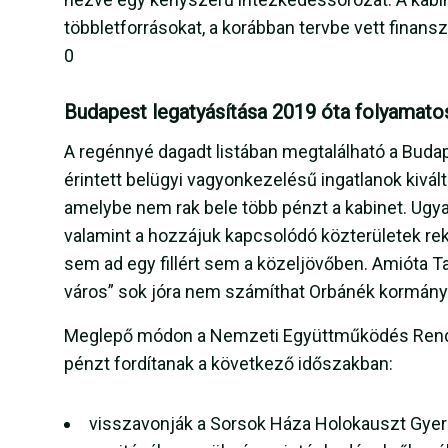
többletforrásokat, a korábban tervbe vett finansz
0
Budapest legatyásítása 2019 óta folyamatos
A regénnyé dagadt listában megtalálható a Buda
érintett belügyi vagyonkezelésű ingatlanok kivá
amelybe nem rak bele több pénzt a kabinet. Ugyaní
valamint a hozzájuk kapcsolódó közterületek re
sem ad egy fillért sem a közeljövőben. Amióta Ta
város” sok jóra nem számíthat Orbánék kormányá
Meglepő módon a Nemzeti Együttműködés Rendsz
pénzt fordítanak a következő időszakban:
visszavonják a Sorsok Háza Holokauszt Gyer