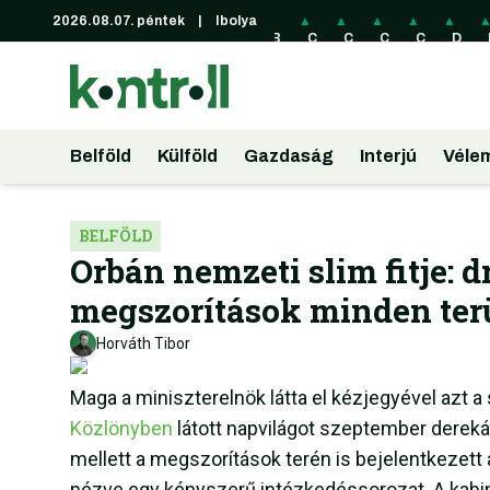
2026.08.07. péntek
|
Ibolya
▲
▲
▲
▲
▲
▲
▲
▲
A
B
C
C
C
C
D
E
U
RL
A
HF
NY
ZK
KK
U
D
62
D
39
47
15
49
R
22
.1
22
1.
.1
.1
.0
36
3.
9
6.
90
2
1
1
6.
74
F
73
F
F
F
F
40
F
t
F
t
t
t
t
F
Belföld
Külföld
Gazdaság
Interjú
Véle
t
t
t
BELFÖLD
Orbán nemzeti slim fitje: 
megszorítások minden ter
Horváth Tibor
Maga a miniszterelnök látta el kézjegyével azt
Közlönyben
látott napvilágot szeptember derekán
mellett a megszorítások terén is bejelentkezett 
nézve egy kényszerű intézkedéssorozat. A kabin