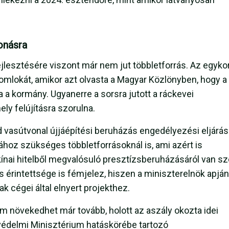
onásra
esztésére viszont már nem jut többletforrás. Az egykor
homlokát, amikor azt olvasta a Magyar Közlönyben, hogy a
 a kormány. Ugyanerre a sorsra jutott a ráckevei
y felújításra szorulna.
vasútvonal újjáépítési beruházás engedélyezési eljárás
ához szükséges többletforrásoknál is, ami azért is
kínai hitelből megvalósuló presztízsberuházásáról van sz
érintettsége is fémjelez, hiszen a miniszterelnök apjá
ak cégei által elnyert projekthez.
m növekedhet már tovább, holott az aszály okozta idei
nvédelmi Minisztérium hatáskörébe tartozó