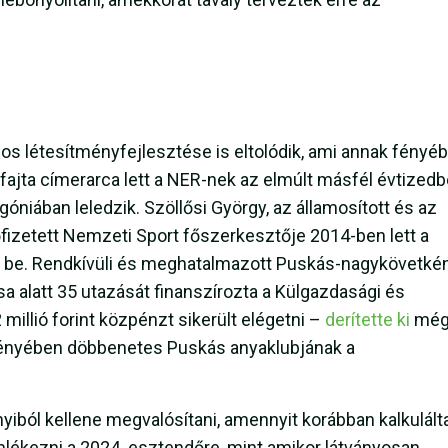
os létesítményfejlesztése is eltolódik, ami annak fényé
jta címerarca lett a NER-nek az elmúlt másfél évtizedb
niában leledzik. Szöllősi György, az államosított és az
fizetett Nemzeti Sport főszerkesztője 2014-ben lett a
e be. Rendkívüli és meghatalmazott Puskás-nagykövetké
sa alatt 35 utazását finanszírozta a Külgazdasági és
illió forint közpénzt sikerült elégetni –
derítette ki
mé
 fényében döbbenetes Puskás anyaklubjának a
yiból kellene megvalósítani, amennyit korábban kalkulált
lékezni a 2024. esztendőre, mint amikor látványosan