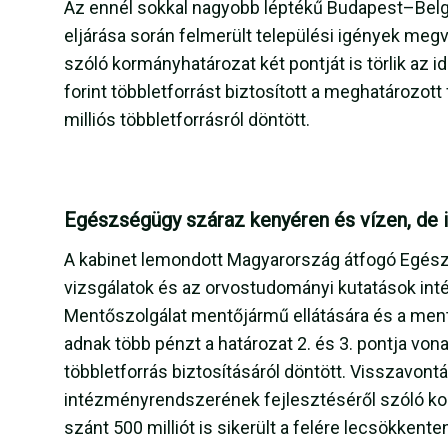
Az ennél sokkal nagyobb léptékű Budapest–Belg
eljárása során felmerült települési igények meg
szóló kormányhatározat két pontját is törlik az i
forint többletforrást biztosított a meghatározott
milliós többletforrásról döntött.
Egészségügy száraz kenyéren és vízen, de 
A kabinet lemondott Magyarország átfogó Egészség
vizsgálatok és az orvostudományi kutatások in
Mentőszolgálat mentőjármű ellátására és a men
adnak több pénzt a határozat 2. és 3. pontja vona
többletforrás biztosításáról döntött. Visszavont
intézményrendszerének fejlesztéséről szóló kor
szánt 500 milliót is sikerült a felére lecsökken