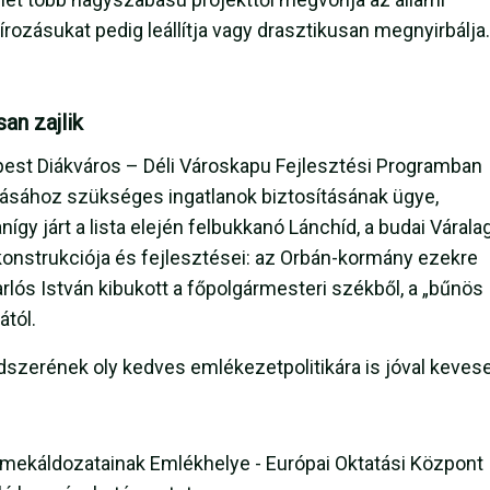
írozásukat pedig leállítja vagy drasztikusan megnyirbálja.
an zajlik
pest Diákváros – Déli Városkapu Fejlesztési Programban
ltásához szükséges ingatlanok biztosításának ügye,
gy járt a lista elején felbukkanó Lánchíd, a budai Váralag
konstrukciója és fejlesztései: az Orbán-kormány ezekre
rlós István kibukott a főpolgármesteri székből, a „bűnös
tól.
erének oly kedves emlékezetpolitikára is jóval keves
mekáldozatainak Emlékhelye - Európai Oktatási Központ