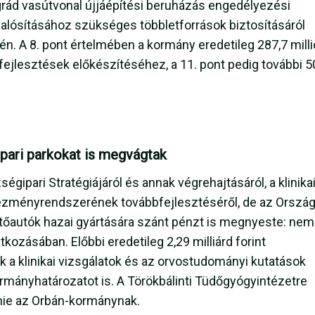
rád vasútvonal újjáépítési beruházás engedélyezési
valósításához szükséges többletforrások biztosításáról
dén. A 8. pont értelmében a kormány eredetileg 287,7 milli
 fejlesztések előkészítéséhez, a 11. pont pedig további 5
ipari parkokat is megvágtak
ipari Stratégiájáról és annak végrehajtásáról, a klinika
tézményrendszerének továbbfejlesztéséről, de az Orszá
tőautók hazai gyártására szánt pénzt is megnyeste: nem
tkozásában. Előbbi eredetileg 2,29 milliárd forint
ák a klinikai vizsgálatok és az orvostudományi kutatások
mányhatározatot is. A Törökbálinti Tüdőgyógyintézetre
tenie az Orbán-kormánynak.