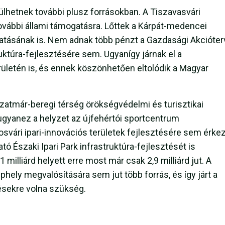
hetnek további plusz forrásokban. A Tiszavasvári
vábbi állami támogatásra. Lőttek a Kárpát-medencei
atásának is. Nem adnak több pénzt a Gazdasági Akcióter
ruktúra-fejlesztésére sem. Ugyanígy járnak el a
erületén is, és ennek köszönhetően eltolódik a Magyar
atmár-beregi térség örökségvédelmi és turisztikai
 ugyanez a helyzet az újfehértói sportcentrum
osvári ipari-innovációs területek fejlesztésére sem érkez
tó Északi Ipari Park infrastruktúra-fejlesztését is
illiárd helyett erre most már csak 2,9 milliárd jut. A
phely megvalósítására sem jut több forrás, és így járt a
ztésekre volna szükség.