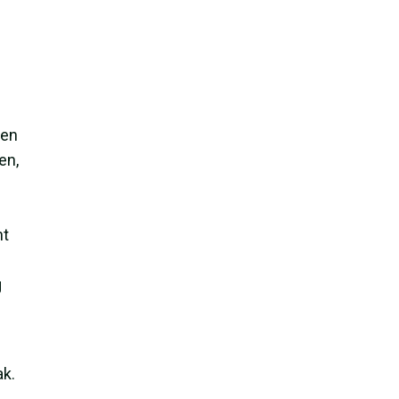
ben
en,
nt
g
ak.