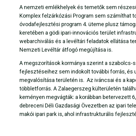
A nemzeti emlékhelyek és temetők sem részesül
Komplex felzárkózási Program sem számíthat to
óvodafejlesztési program 4. üteme plusz támog
keretében a gödi ipari-innovációs terület infrast
webarchiválás és a levéltári feladatok ellátása t
Nemzeti Levéltár átfogó megújítása is.
A megszorítások kormánya szerint a szabolcs-sz
fejlesztéseihez sem indokolt további forrás, és
megvalósítása területén is. Az iváncsai és a kap
többletforrás. A Zalaegerszeg külterületén találha
keményen megvágták: a korábban betervezett 6,1 m
debreceni Déli Gazdasági Övezetben az ipari tele
makói ipari park is, ahol infrastrukturális fejles