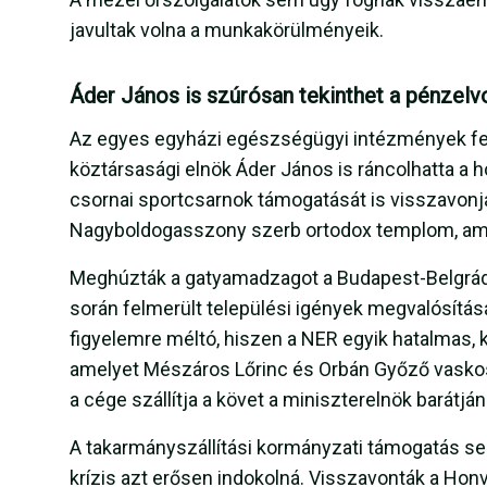
javultak volna a munkakörülményeik.
Áder János is szúrósan tekinthet a pénzelv
Az egyes egyházi egészségügyi intézmények fejl
köztársasági elnök Áder János is ráncolhatta a 
csornai sportcsarnok támogatását is visszavonja
Nagyboldogasszony szerb ortodox templom, amel
Meghúzták a gatyamadzagot a Budapest-Belgrád 
során felmerült települési igények megvalósítás
figyelemre méltó, hiszen a NER egyik hatalmas, 
amelyet Mészáros Lőrinc és Orbán Győző vaskos 
a cége szállítja a követ a miniszterelnök barátján
A takarmányszállítási kormányzati támogatás se
krízis azt erősen indokolná. Visszavonták a Ho