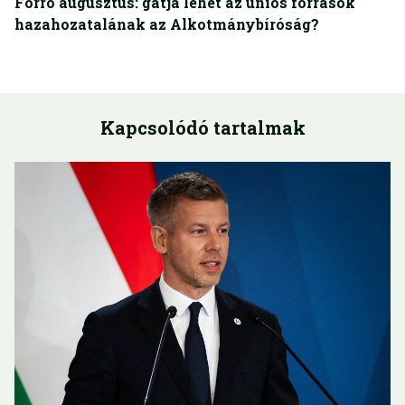
Forró augusztus: gátja lehet az uniós források
hazahozatalának az Alkotmánybíróság?
Kapcsolódó tartalmak