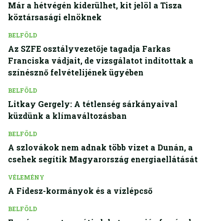
Már a hétvégén kiderülhet, kit jelöl a Tisza
köztársasági elnöknek
BELFÖLD
Az SZFE osztályvezetője tagadja Farkas
Franciska vádjait, de vizsgálatot indítottak a
színésznő felvételijének ügyében
BELFÖLD
Litkay Gergely: A tétlenség sárkányaival
küzdünk a klímaváltozásban
BELFÖLD
A szlovákok nem adnak több vizet a Dunán, a
csehek segítik Magyarország energiaellátását
VÉLEMÉNY
A Fidesz-kormányok és a vízlépcső
BELFÖLD