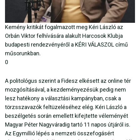
Kemény kritikát fogalmazott meg Kéri László az
Orbán Viktor felhívására alakult Harcosok Klubja
budapesti rendezvényéről a KÉRI VÁLASZOL című
műsorunkban.
0
A politológus szerint a Fidesz elkésett az online tér
mozgósításával, a kezdeményezésük pedig nem
lesz hatékony a választási kampányban, csak a
törzsszavazók feltüzeléséhez elég. Kéri László a
beszélgetés során emellett kifejtette véleményét
Magyar Péter Nagyváradig tartó 11 napos útjáról is.
Az Egymillió lépés a nemzeti összefogásért