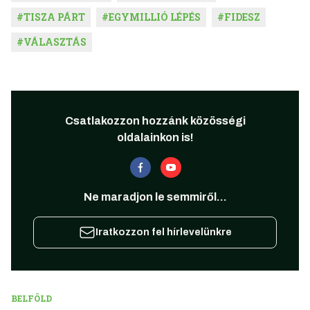
#
TISZA PÁRT
#
EGYMILLIÓ LÉPÉS
#
FIDESZ
#
VÁLASZTÁS
Csatlakozzon hozzánk közösségi
oldalainkon is!
Ne maradjon le semmiről...
Iratkozzon fel hírlevelünkre
BELFÖLD