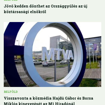
Jövő kedden dönthet az Országgyűlés az új
köztársasági elnökről
BELFÖLD
Visszavonta a közmédia Hajdú Gábor és Borsa
Miklós kinevezését az M1 Híradónál