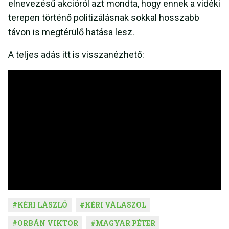
elnevezésű akcióról azt mondta, hogy ennek a vidéki
terepen történő politizálásnak sokkal hosszabb
távon is megtérülő hatása lesz.
A teljes adás itt is visszanézhető:
#
KÉRI LÁSZLÓ
#
KÉRI VÁLASZOL
#
ORBÁN VIKTOR
#
MAGYAR PÉTER