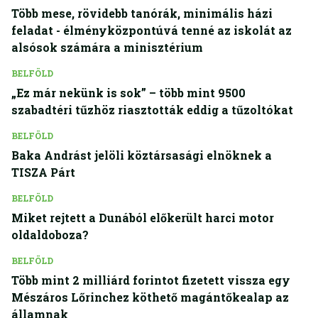
Több mese, rövidebb tanórák, minimális házi
feladat - élményközpontúvá tenné az iskolát az
alsósok számára a minisztérium
BELFÖLD
„Ez már nekünk is sok” – több mint 9500
szabadtéri tűzhöz riasztották eddig a tűzoltókat
BELFÖLD
Baka Andrást jelöli köztársasági elnöknek a
TISZA Párt
BELFÖLD
Miket rejtett a Dunából előkerült harci motor
oldaldoboza?
BELFÖLD
Több mint 2 milliárd forintot fizetett vissza egy
Mészáros Lőrinchez köthető magántőkealap az
államnak