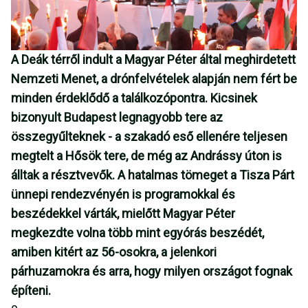
A Deák térről indult a Magyar Péter által meghirdetett
Nemzeti Menet, a drónfelvételek alapján nem fért be
minden érdeklődő a találkozópontra. Kicsinek
bizonyult Budapest legnagyobb tere az
összegyűlteknek - a szakadó eső ellenére teljesen
megtelt a Hősök tere, de még az Andrássy úton is
álltak a résztvevők. A hatalmas tömeget a Tisza Párt
ünnepi rendezvényén is programokkal és
beszédekkel várták, mielőtt Magyar Péter
megkezdte volna több mint egyórás beszédét,
amiben kitért az 56-osokra, a jelenkori
párhuzamokra és arra, hogy milyen országot fognak
építeni.