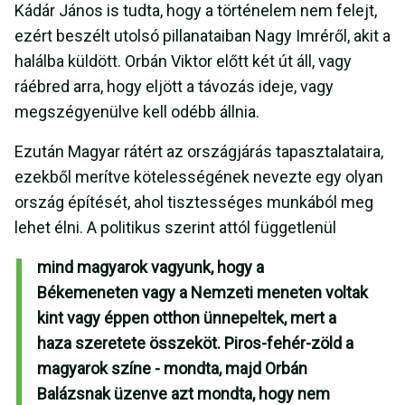
Kádár János is tudta, hogy a történelem nem felejt,
ezért beszélt utolsó pillanataiban Nagy Imréről, akit a
halálba küldött. Orbán Viktor előtt két út áll, vagy
ráébred arra, hogy eljött a távozás ideje, vagy
megszégyenülve kell odébb állnia.
Ezután Magyar rátért az országjárás tapasztalataira,
ezekből merítve kötelességének nevezte egy olyan
ország építését, ahol tisztességes munkából meg
lehet élni. A politikus szerint attól függetlenül
mind magyarok vagyunk, hogy a
Békemeneten vagy a Nemzeti meneten voltak
kint vagy éppen otthon ünnepeltek, mert a
haza szeretete összeköt. Piros-fehér-zöld a
magyarok színe - mondta, majd Orbán
Balázsnak üzenve azt mondta, hogy nem