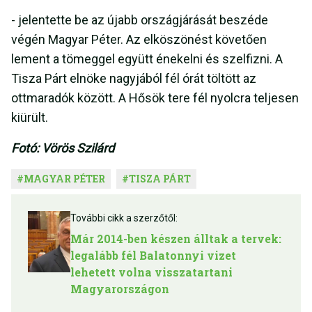
- jelentette be az újabb országjárását beszéde
végén Magyar Péter. Az elköszönést követően
lement a tömeggel együtt énekelni és szelfizni. A
Tisza Párt elnöke nagyjából fél órát töltött az
ottmaradók között. A Hősök tere fél nyolcra teljesen
kiürült.
Fotó: Vörös Szilárd
#
MAGYAR PÉTER
#
TISZA PÁRT
További cikk a szerzőtől:
Már 2014-ben készen álltak a tervek:
legalább fél Balatonnyi vizet
lehetett volna visszatartani
Magyarországon