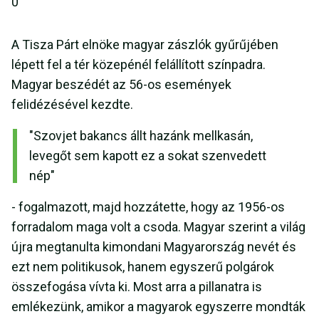
0
A Tisza Párt elnöke magyar zászlók gyűrűjében
lépett fel a tér közepénél felállított színpadra.
Magyar beszédét az 56-os események
felidézésével kezdte.
"Szovjet bakancs állt hazánk mellkasán,
levegőt sem kapott ez a sokat szenvedett
nép"
- fogalmazott, majd hozzátette, hogy az 1956-os
forradalom maga volt a csoda. Magyar szerint a világ
újra megtanulta kimondani Magyarország nevét és
ezt nem politikusok, hanem egyszerű polgárok
összefogása vívta ki. Most arra a pillanatra is
emlékezünk, amikor a magyarok egyszerre mondták