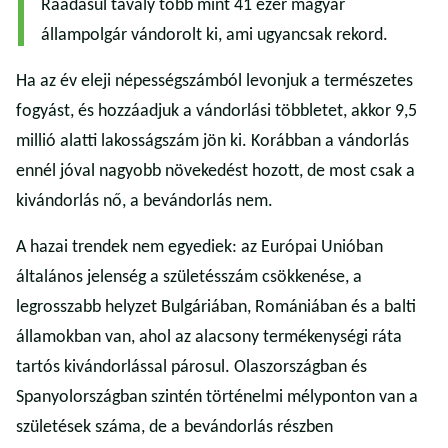
Ráadásul tavaly több mint 41 ezer magyar
állampolgár vándorolt ki, ami ugyancsak rekord.
Ha az év eleji népességszámból levonjuk a természetes
fogyást, és hozzáadjuk a vándorlási többletet, akkor 9,5
millió alatti lakosságszám jön ki. Korábban a vándorlás
ennél jóval nagyobb növekedést hozott, de most csak a
kivándorlás nő, a bevándorlás nem.
A hazai trendek nem egyediek: az Európai Unióban
általános jelenség a születésszám csökkenése, a
legrosszabb helyzet Bulgáriában, Romániában és a balti
államokban van, ahol az alacsony termékenységi ráta
tartós kivándorlással párosul. Olaszországban és
Spanyolországban szintén történelmi mélyponton van a
születések száma, de a bevándorlás részben