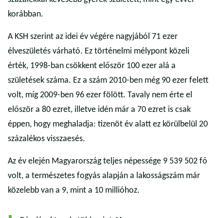
korábban.
A KSH szerint az idei év végére nagyjából 71 ezer
élveszületés várható. Ez történelmi mélypont közeli
érték, 1998-ban csökkent először 100 ezer alá a
születések száma. Ez a szám 2010-ben még 90 ezer felett
volt, míg 2009-ben 96 ezer fölött. Tavaly nem érte el
először a 80 ezret, illetve idén már a 70 ezret is csak
éppen, hogy meghaladja: tizenöt év alatt ez körülbelül 20
százalékos visszaesés.
Az év elején Magyarország teljes népessége 9 539 502 fő
volt, a természetes fogyás alapján a lakosságszám már
közelebb van a 9, mint a 10 millióhoz.