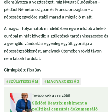
ellensúlyozza a veszteséget, míg Nyugat-Európában –
például Németországban és Franciaországban – a
népesség egyelőre stabil marad a migráció miatt.
A magyar folyamatok mindeközben egyre inkább a kelet-
európai mintát követik: a születések tartós visszaesése és
a gyengülő vándorlási egyenleg együtt gyorsítja a
népességcsökkenést, amelynek ütemében rövid távon
nem látszik fordulat.
Címlapkép:
PixaBay
#
SZÜLETÉSSZÁM
#
MAGYARORSZÁG
További cikk a szerzőtől:
Siklósi Beatrix nekiment a
politikai cenzúrát dokumentáló