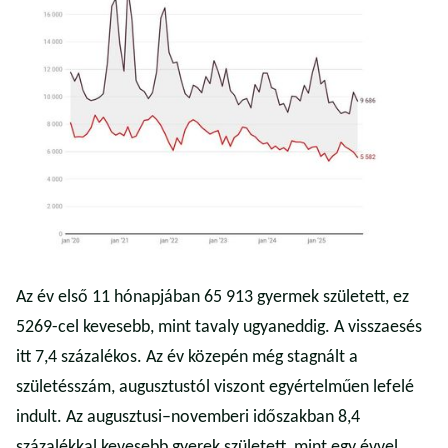
Az év első 11 hónapjában 65 913 gyermek született, ez
5269-cel kevesebb, mint tavaly ugyaneddig. A visszaesés
itt 7,4 százalékos. Az év közepén még stagnált a
születésszám, augusztustól viszont egyértelműen lefelé
indult. Az augusztusi–novemberi időszakban 8,4
százalékkal kevesebb gyerek született, mint egy évvel