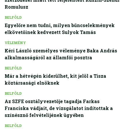
Romulusz
BELFÖLD
Egyelőre nem tudni, milyen bűncselekmények
elkövetőinek kedvezett Sulyok Tamás
VÉLEMÉNY
Kéri László személyes véleménye Baka András
alkalmasságáról az államfői posztra
BELFÖLD
Már a hétvégén kiderülhet, kit jelöl a Tisza
köztársasági elnöknek
BELFÖLD
Az SZFE osztályvezetője tagadja Farkas
Franciska vádjait, de vizsgálatot indítottak a
színésznő felvételijének ügyében
BELFÖLD