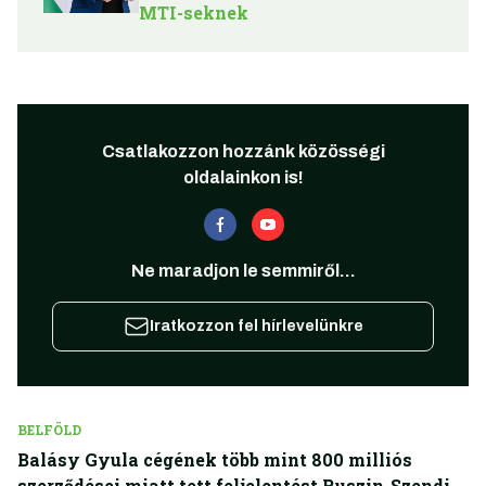
MTI-seknek
Csatlakozzon hozzánk közösségi
oldalainkon is!
Ne maradjon le semmiről...
Iratkozzon fel hírlevelünkre
BELFÖLD
Balásy Gyula cégének több mint 800 milliós
szerződései miatt tett feljelentést Ruszin-Szendi