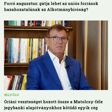
Forró augusztus: gátja lehet az uniós források
hazahozatalának az Alkotmánybíróság?
BELFÖLD
Óriási veszteséget hozott össze a Matolcsy-féle
jegybanki alapítványokhoz kötődő egyik cég