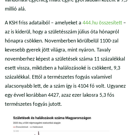
vándorlási egyenleg miatt egyre gyorsabban közelít a 9,5
millió alá.
A KSH friss adataiból – amelyeket a
444.hu összesített
–
az is kiderül, hogy a születésszám július óta hónapról
hónapra csökken. Novemberben körülbelül 1100-zal
kevesebb gyerek jött világra, mint nyáron. Tavaly
novemberhez képest a születések száma 11 százalékkal
esett vissza, miközben a halálozásoké is csökkent, 9,3
százalékkal. Ettől a természetes fogyás valamivel
alacsonyabb lett, de a szám így is 4104 fő volt. Ugyanez
egy évvel korábban 4427, azaz ezer lakosra 5,3 fős
természetes fogyás jutott.