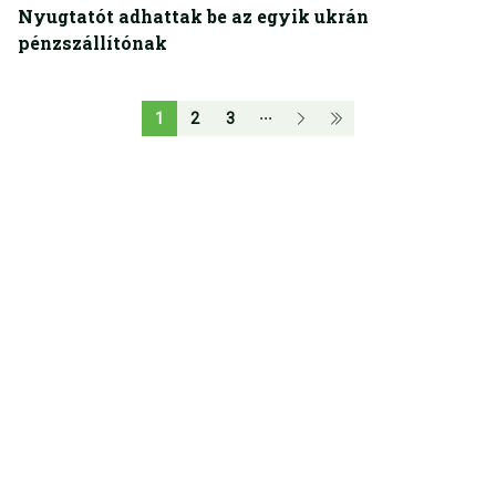
Nyugtatót adhattak be az egyik ukrán
pénzszállítónak
1
2
3