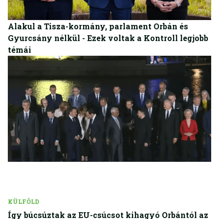
BELFÖLD
Alakul a Tisza-kormány, parlament Orbán és
Gyurcsány nélkül - Ezek voltak a Kontroll legjobb
témái
KÜLFÖLD
Így búcsúztak az EU-csúcsot kihagyó Orbántól az