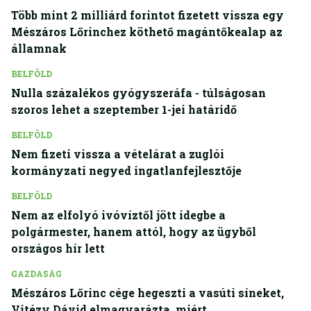
Több mint 2 milliárd forintot fizetett vissza egy
Mészáros Lőrinchez köthető magántőkealap az
államnak
BELFÖLD
Nulla százalékos gyógyszeráfa - túlságosan
szoros lehet a szeptember 1-jei határidő
BELFÖLD
Nem fizeti vissza a vételárat a zuglói
kormányzati negyed ingatlanfejlesztője
BELFÖLD
Nem az elfolyó ivóvíztől jött idegbe a
polgármester, hanem attól, hogy az ügyből
országos hír lett
GAZDASÁG
Mészáros Lőrinc cége hegeszti a vasúti síneket,
Vitézy Dávid elmagyarázta, miért