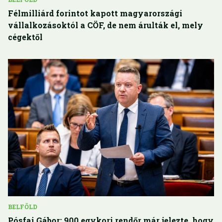
Félmilliárd forintot kapott magyarországi
vállalkozásoktól a CÖF, de nem árulták el, mely
cégektől
BELFÖLD
Pósfai Gábor: 900 egykori rendőr már jelezte, hogy