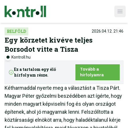
Ope
BELFÖLD
2026.04.12. 21:46
Egy körzetet kivéve teljes
Borsodot vitte a Tisza
Kontroll.hu
Ez a tartalom egy élő
Tovább a
hírfolyam része.
hírfolyamra
Kétharmaddal nyerte meg a választást a Tisza Párt.
Magyar Péter győzelmi beszédében azt ígérte, hogy
minden magyart képviselni fog és olyan országot
építenek, ahol jó magyarnak lenni. Felszólította a
köztársasági elnököt arra, hogy haladéktalanul kérje
fel kormányalakításra, majd távozzon a hivatalából.