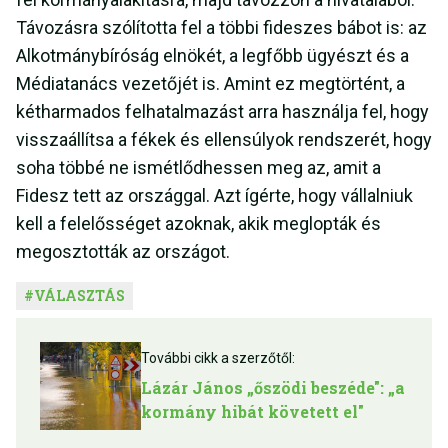
Távozásra szólította fel a többi fideszes bábot is: az
Alkotmánybíróság elnökét, a legfőbb ügyészt és a
Médiatanács vezetőjét is. Amint ez megtörtént, a
kétharmados felhatalmazást arra használja fel, hogy
visszaállítsa a fékek és ellensúlyok rendszerét, hogy
soha többé ne ismétlődhessen meg az, amit a
Fidesz tett az országgal. Azt ígérte, hogy vállalniuk
kell a felelősséget azoknak, akik meglopták és
megosztották az országot.
#
VÁLASZTÁS
További cikk a szerzőtől:
Lázár János „őszödi beszéde": „a
kormány hibát követett el"