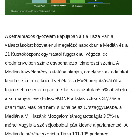
A kétharmados győzelem kapujában állt a Tisza Párt a
választásokat közvetlenül megelőző napokban a Medián és a
21 Kutatóközpont egymástól függetlenül végzett, de
eredményeiben szinte egybehangzó felmérései szerint. A
Medián közvélemény-kutatása alapján, amelyhez az adatokat
kedd és szombat között vették fel a HVG megbízásából, a
legerősebb ellenzéki párt a listás szavazatok 55,5%-át viheti el,
a kormányon lévő Fidesz-KDNP a listás voksok 37,9%-ra
számíthat. Más párt nem is jutna be az Országgyűlésbe, a
Medián a Mi Hazánk Mozgalom támogatottságát 3,9%-ra
mérte, vagyis a szélsőjobboldali párt kiesne a parlamentből. A
Medián felmérése szerint a Tisza 131-139 parlamenti