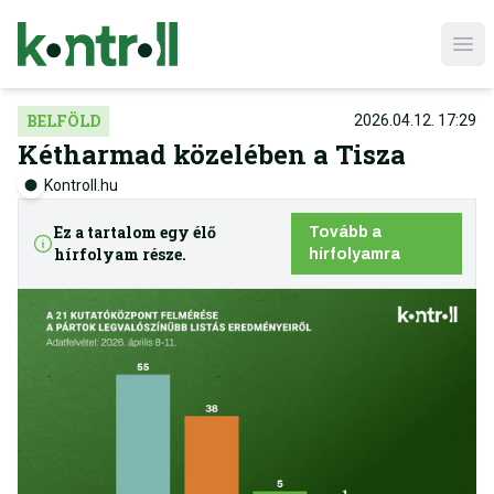
Ope
BELFÖLD
2026.04.12. 17:29
Kétharmad közelében a Tisza
Kontroll.hu
Ez a tartalom egy élő
Tovább a
hírfolyam része.
hírfolyamra