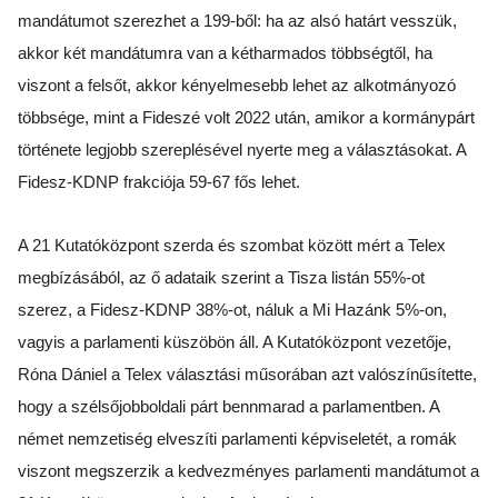
mandátumot szerezhet a 199-ből: ha az alsó határt vesszük,
akkor két mandátumra van a kétharmados többségtől, ha
viszont a felsőt, akkor kényelmesebb lehet az alkotmányozó
többsége, mint a Fideszé volt 2022 után, amikor a kormánypárt
története legjobb szereplésével nyerte meg a választásokat. A
Fidesz-KDNP frakciója 59-67 fős lehet.
A 21 Kutatóközpont szerda és szombat között mért a Telex
megbízásából, az ő adataik szerint a Tisza listán 55%-ot
szerez, a Fidesz-KDNP 38%-ot, náluk a Mi Hazánk 5%-on,
vagyis a parlamenti küszöbön áll. A Kutatóközpont vezetője,
Róna Dániel a Telex választási műsorában azt valószínűsítette,
hogy a szélsőjobboldali párt bennmarad a parlamentben. A
német nemzetiség elveszíti parlamenti képviseletét, a romák
viszont megszerzik a kedvezményes parlamenti mandátumot a