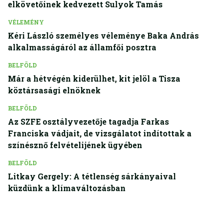
elkövetőinek kedvezett Sulyok Tamás
VÉLEMÉNY
Kéri László személyes véleménye Baka András
alkalmasságáról az államfői posztra
BELFÖLD
Már a hétvégén kiderülhet, kit jelöl a Tisza
köztársasági elnöknek
BELFÖLD
Az SZFE osztályvezetője tagadja Farkas
Franciska vádjait, de vizsgálatot indítottak a
színésznő felvételijének ügyében
BELFÖLD
Litkay Gergely: A tétlenség sárkányaival
küzdünk a klímaváltozásban